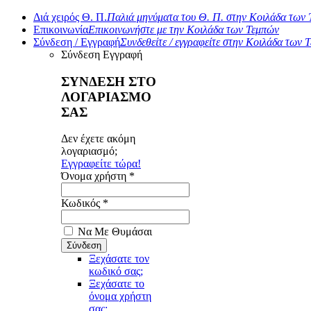
Διά χειρός Θ. Π.
Παλιά μηνύματα του Θ. Π. στην Κοιλάδα των
Επικοινωνία
Επικοινωνήστε με την Κοιλάδα των Τεμπών
Σύνδεση / Εγγραφή
Συνδεθείτε / εγγραφείτε στην Κοιλάδα των 
Σύνδεση
Εγγραφή
ΣΥΝΔΕΣΗ ΣΤΟ
ΛΟΓΑΡΙΑΣΜΟ
ΣΑΣ
Δεν έχετε ακόμη
λογαριασμό;
Εγγραφείτε τώρα!
Όνομα χρήστη *
Κωδικός *
Να Με Θυμάσαι
Ξεχάσατε τον
κωδικό σας;
Ξεχάσατε το
όνομα χρήστη
σας;