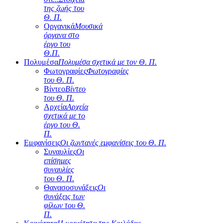
της ζωής του
Θ. Π.
Οργανικά
Μουσικά
όργανα στο
έργο του
Θ.Π.
Πολυμέσα
Πολυμέσα σχετικά με τον Θ. Π.
Φωτογραφίες
Φωτογραφίες
του Θ. Π.
Βίντεο
Βίντεο
του Θ. Π.
Αρχεία
Αρχεία
σχετικά με το
έργο του Θ.
Π.
Εμφανίσεις
Οι ζωντανές εμφανίσεις του Θ. Π.
Συναυλίες
Οι
επίσημες
συναυλίες
του Θ. Π.
Θανασοσυνάξεις
Οι
συνάξεις των
φίλων του Θ.
Π.