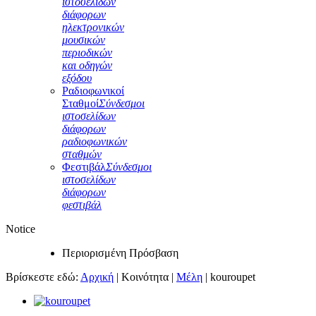
ιστοσελίδων
διάφορων
ηλεκτρονικών
μουσικών
περιοδικών
και οδηγών
εξόδου
Ραδιοφωνικοί
Σταθμοί
Σύνδεσμοι
ιστοσελίδων
διάφορων
ραδιοφωνικών
σταθμών
Φεστιβάλ
Σύνδεσμοι
ιστοσελίδων
διάφορων
φεστιβάλ
Notice
Περιορισμένη Πρόσβαση
Βρίσκεστε εδώ:
Αρχική
|
Κοινότητα
|
Μέλη
|
kouroupet