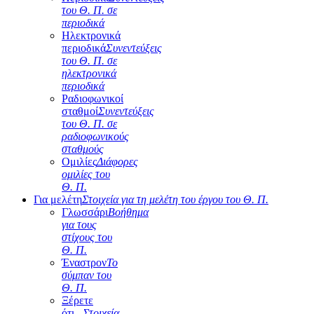
του Θ. Π. σε
περιοδικά
Ηλεκτρονικά
περιοδικά
Συνεντεύξεις
του Θ. Π. σε
ηλεκτρονικά
περιοδικά
Ραδιοφωνικοί
σταθμοί
Συνεντεύξεις
του Θ. Π. σε
ραδιοφωνικούς
σταθμούς
Ομιλίες
Διάφορες
ομιλίες του
Θ. Π.
Για μελέτη
Στοιχεία για τη μελέτη του έργου του Θ. Π.
Γλωσσάρι
Βοήθημα
για τους
στίχους του
Θ. Π.
Έναστρον
Το
σύμπαν του
Θ. Π.
Ξέρετε
ότι...
Στοιχεία