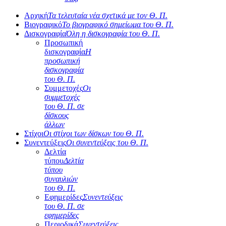
Αρχική
Τα τελευταία νέα σχετικά με τον Θ. Π.
Βιογραφικό
Το βιογραφικό σημείωμα του Θ. Π.
Δισκογραφία
Όλη η δισκογραφία του Θ. Π.
Προσωπική
δισκογραφία
Η
προσωπική
δισκογραφία
του Θ. Π.
Συμμετοχές
Οι
συμμετοχές
του Θ. Π. σε
δίσκους
άλλων
Στίχοι
Οι στίχοι των δίσκων του Θ. Π.
Συνεντεύξεις
Οι συνεντεύξεις του Θ. Π.
Δελτία
τύπου
Δελτία
τύπου
συναυλιών
του Θ. Π.
Εφημερίδες
Συνεντεύξεις
του Θ. Π. σε
εφημερίδες
Περιοδικά
Συνεντεύξεις