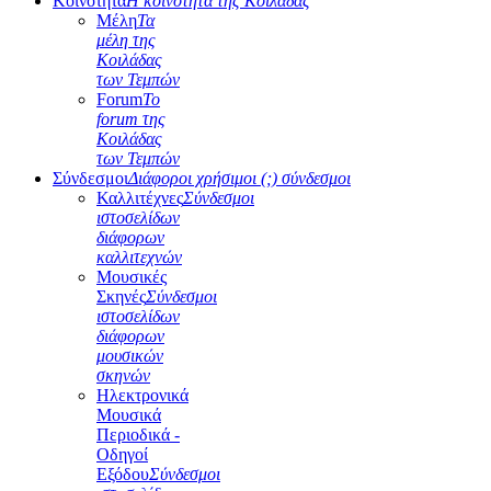
Κοινότητα
Η κοινότητα της Κοιλάδας
Μέλη
Τα
μέλη της
Κοιλάδας
των Τεμπών
Forum
Το
forum της
Κοιλάδας
των Τεμπών
Σύνδεσμοι
Διάφοροι χρήσιμοι (;) σύνδεσμοι
Καλλιτέχνες
Σύνδεσμοι
ιστοσελίδων
διάφορων
καλλιτεχνών
Μουσικές
Σκηνές
Σύνδεσμοι
ιστοσελίδων
διάφορων
μουσικών
σκηνών
Ηλεκτρονικά
Μουσικά
Περιοδικά -
Οδηγοί
Εξόδου
Σύνδεσμοι