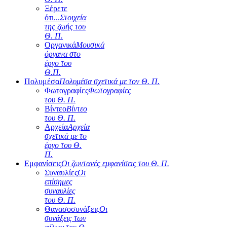
Ξέρετε
ότι...
Στοιχεία
της ζωής του
Θ. Π.
Οργανικά
Μουσικά
όργανα στο
έργο του
Θ.Π.
Πολυμέσα
Πολυμέσα σχετικά με τον Θ. Π.
Φωτογραφίες
Φωτογραφίες
του Θ. Π.
Βίντεο
Βίντεο
του Θ. Π.
Αρχεία
Αρχεία
σχετικά με το
έργο του Θ.
Π.
Εμφανίσεις
Οι ζωντανές εμφανίσεις του Θ. Π.
Συναυλίες
Οι
επίσημες
συναυλίες
του Θ. Π.
Θανασοσυνάξεις
Οι
συνάξεις των