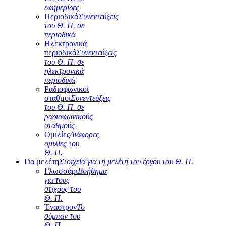
εφημερίδες
Περιοδικά
Συνεντεύξεις
του Θ. Π. σε
περιοδικά
Ηλεκτρονικά
περιοδικά
Συνεντεύξεις
του Θ. Π. σε
ηλεκτρονικά
περιοδικά
Ραδιοφωνικοί
σταθμοί
Συνεντεύξεις
του Θ. Π. σε
ραδιοφωνικούς
σταθμούς
Ομιλίες
Διάφορες
ομιλίες του
Θ. Π.
Για μελέτη
Στοιχεία για τη μελέτη του έργου του Θ. Π.
Γλωσσάρι
Βοήθημα
για τους
στίχους του
Θ. Π.
Έναστρον
Το
σύμπαν του
Θ. Π.