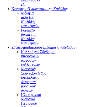
φίλων του Θ.
Π.
Κοινότητα
Η κοινότητα της Κοιλάδας
Μέλη
Τα
μέλη της
Κοιλάδας
των Τεμπών
Forum
Το
forum της
Κοιλάδας
των Τεμπών
Σύνδεσμοι
Διάφοροι χρήσιμοι (;) σύνδεσμοι
Καλλιτέχνες
Σύνδεσμοι
ιστοσελίδων
διάφορων
καλλιτεχνών
Μουσικές
Σκηνές
Σύνδεσμοι
ιστοσελίδων
διάφορων
μουσικών
σκηνών
Ηλεκτρονικά
Μουσικά
Περιοδικά -