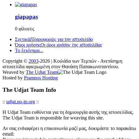
giapapas
0 φίλοι/ες
Σχετικά
Πληροφορίες για την ιστοσελίδα
Όροι χρήσης
Οι όροι χρήσης της ιστοσελίδας
Το ξεκίνημα...
Copyright ©
2003
-2026 | Κοιλάδα των Τεμπών - Ανεπίσημη
ιστοσελίδα αφιερωμένη στον Θανάση Παπακωνσταντίνου.
Weaved by
The Udjat Team
Hosted by
Pramnos Hosting
The Udjat Team Info
::
udjat.no-ip.org
::
Η Udjat Team ευθύνεται για τη δημιουργία αυτής της ιστοσελίδας.
The Udjat Team is responsible for weaving this site.
Αν σας ενδιαφέρει η επικοινωνία μαζί μας, δοκιμάστε το παρακάτω
email: