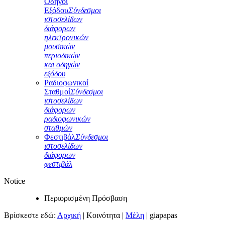
Οδηγοί
Εξόδου
Σύνδεσμοι
ιστοσελίδων
διάφορων
ηλεκτρονικών
μουσικών
περιοδικών
και οδηγών
εξόδου
Ραδιοφωνικοί
Σταθμοί
Σύνδεσμοι
ιστοσελίδων
διάφορων
ραδιοφωνικών
σταθμών
Φεστιβάλ
Σύνδεσμοι
ιστοσελίδων
διάφορων
φεστιβάλ
Notice
Περιορισμένη Πρόσβαση
Βρίσκεστε εδώ:
Αρχική
|
Κοινότητα
|
Μέλη
|
giapapas