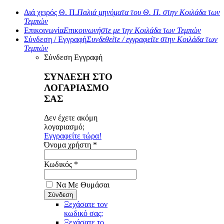
Διά χειρός Θ. Π.
Παλιά μηνύματα του Θ. Π. στην Κοιλάδα των
Τεμπών
Επικοινωνία
Επικοινωνήστε με την Κοιλάδα των Τεμπών
Σύνδεση / Εγγραφή
Συνδεθείτε / εγγραφείτε στην Κοιλάδα των
Τεμπών
Σύνδεση
Εγγραφή
ΣΥΝΔΕΣΗ ΣΤΟ
ΛΟΓΑΡΙΑΣΜΟ
ΣΑΣ
Δεν έχετε ακόμη
λογαριασμό;
Εγγραφείτε τώρα!
Όνομα χρήστη *
Κωδικός *
Να Με Θυμάσαι
Ξεχάσατε τον
κωδικό σας;
Ξεχάσατε το