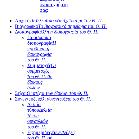
όνομα χρήστη
σας;
Αρχική
Τα τελευταία νέα σχετικά με τον Θ. Π.
Βιογραφικό
Το βιογραφικό σημείωμα του Θ. Π.
Δισκογραφία
Όλη η δισκογραφία του Θ. Π.
Προσωπική
δισκογραφία
Η
προσωπική
δισκογραφία
του Θ. Π.
Συμμετοχές
Οι
συμμετοχές
του Θ. Π. σε
δίσκους
άλλων
Στίχοι
Οι στίχοι των δίσκων του Θ. Π.
Συνεντεύξεις
Οι συνεντεύξεις του Θ. Π.
Δελτία
τύπου
Δελτία
τύπου
συναυλιών
του Θ. Π.
Εφημερίδες
Συνεντεύξεις
του Θ. Π. σε