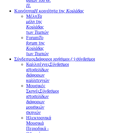
φίλων του Θ.
Π.
Κοινότητα
Η κοινότητα της Κοιλάδας
Μέλη
Τα
μέλη της
Κοιλάδας
των Τεμπών
Forum
Το
forum της
Κοιλάδας
των Τεμπών
Σύνδεσμοι
Διάφοροι χρήσιμοι (;) σύνδεσμοι
Καλλιτέχνες
Σύνδεσμοι
ιστοσελίδων
διάφορων
καλλιτεχνών
Μουσικές
Σκηνές
Σύνδεσμοι
ιστοσελίδων
διάφορων
μουσικών
σκηνών
Ηλεκτρονικά
Μουσικά
Περιοδικά -