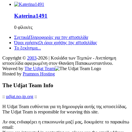
Katerina1491
0 φίλοι/ες
Σχετικά
Πληροφορίες για την ιστοσελίδα
Όροι χρήσης
Οι όροι χρήσης της ιστοσελίδας
Το ξεκίνημα...
Copyright ©
2003
-2026 | Κοιλάδα των Τεμπών - Ανεπίσημη
ιστοσελίδα αφιερωμένη στον Θανάση Παπακωνσταντίνου.
Weaved by
The Udjat Team
Hosted by
Pramnos Hosting
The Udjat Team Info
::
udjat.no-ip.org
::
Η Udjat Team ευθύνεται για τη δημιουργία αυτής της ιστοσελίδας.
The Udjat Team is responsible for weaving this site.
Αν σας ενδιαφέρει η επικοινωνία μαζί μας, δοκιμάστε το παρακάτω
email: