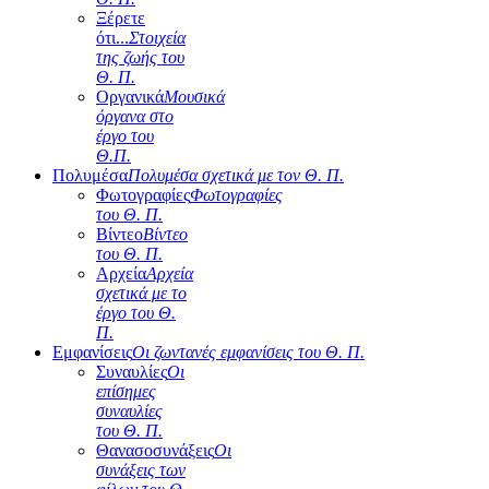
Ξέρετε
ότι...
Στοιχεία
της ζωής του
Θ. Π.
Οργανικά
Μουσικά
όργανα στο
έργο του
Θ.Π.
Πολυμέσα
Πολυμέσα σχετικά με τον Θ. Π.
Φωτογραφίες
Φωτογραφίες
του Θ. Π.
Βίντεο
Βίντεο
του Θ. Π.
Αρχεία
Αρχεία
σχετικά με το
έργο του Θ.
Π.
Εμφανίσεις
Οι ζωντανές εμφανίσεις του Θ. Π.
Συναυλίες
Οι
επίσημες
συναυλίες
του Θ. Π.
Θανασοσυνάξεις
Οι
συνάξεις των