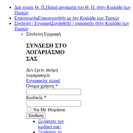
Διά χειρός Θ. Π.
Παλιά μηνύματα του Θ. Π. στην Κοιλάδα των
Τεμπών
Επικοινωνία
Επικοινωνήστε με την Κοιλάδα των Τεμπών
Σύνδεση / Εγγραφή
Συνδεθείτε / εγγραφείτε στην Κοιλάδα των
Τεμπών
Σύνδεση
Εγγραφή
ΣΥΝΔΕΣΗ ΣΤΟ
ΛΟΓΑΡΙΑΣΜΟ
ΣΑΣ
Δεν έχετε ακόμη
λογαριασμό;
Εγγραφείτε τώρα!
Όνομα χρήστη *
Κωδικός *
Να Με Θυμάσαι
Ξεχάσατε τον
κωδικό σας;
Ξεχάσατε το