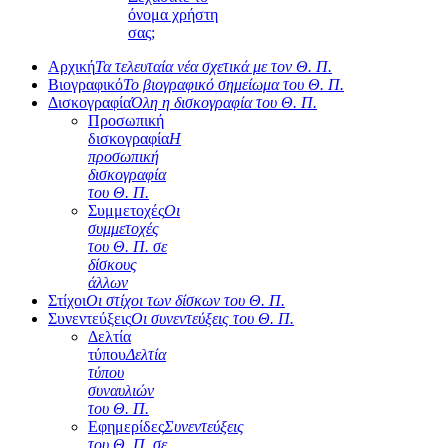
όνομα χρήστη
σας;
Αρχική
Τα τελευταία νέα σχετικά με τον Θ. Π.
Βιογραφικό
Το βιογραφικό σημείωμα του Θ. Π.
Δισκογραφία
Όλη η δισκογραφία του Θ. Π.
Προσωπική
δισκογραφία
Η
προσωπική
δισκογραφία
του Θ. Π.
Συμμετοχές
Οι
συμμετοχές
του Θ. Π. σε
δίσκους
άλλων
Στίχοι
Οι στίχοι των δίσκων του Θ. Π.
Συνεντεύξεις
Οι συνεντεύξεις του Θ. Π.
Δελτία
τύπου
Δελτία
τύπου
συναυλιών
του Θ. Π.
Εφημερίδες
Συνεντεύξεις
του Θ. Π. σε