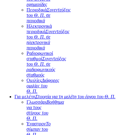
εφημερίδες
Περιοδικά
Συνεντεύξεις
του Θ. Π. σε
περιοδικά
Ηλεκτρονικά
περιοδικά
Συνεντεύξεις
του Θ. Π. σε
ηλεκτρονικά
περιοδικά
Ραδιοφωνικοί
σταθμοί
Συνεντεύξεις
του Θ. Π. σε
ραδιοφωνικούς
σταθμούς
Ομιλίες
Διάφορες
ομιλίες του
Θ. Π.
Για μελέτη
Στοιχεία για τη μελέτη του έργου του Θ. Π.
Γλωσσάρι
Βοήθημα
για τους
στίχους του
Θ. Π.
Έναστρον
Το
σύμπαν του
Θ. Π.