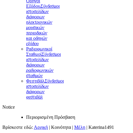
Οδηγοί
Εξόδου
Σύνδεσμοι
ιστοσελίδων
διάφορων
ηλεκτρονικών
μουσικών
περιοδικών
και οδηγών
εξόδου
Ραδιοφωνικοί
Σταθμοί
Σύνδεσμοι
ιστοσελίδων
διάφορων
ραδιοφωνικών
σταθμών
Φεστιβάλ
Σύνδεσμοι
ιστοσελίδων
διάφορων
φεστιβάλ
Notice
Περιορισμένη Πρόσβαση
Βρίσκεστε εδώ:
Αρχική
|
Κοινότητα
|
Μέλη
|
Katerina1491