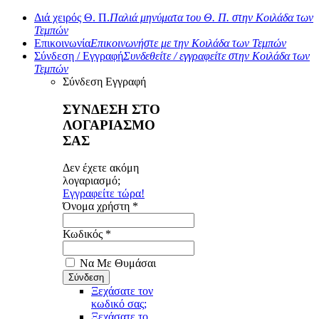
Διά χειρός Θ. Π.
Παλιά μηνύματα του Θ. Π. στην Κοιλάδα των
Τεμπών
Επικοινωνία
Επικοινωνήστε με την Κοιλάδα των Τεμπών
Σύνδεση / Εγγραφή
Συνδεθείτε / εγγραφείτε στην Κοιλάδα των
Τεμπών
Σύνδεση
Εγγραφή
ΣΥΝΔΕΣΗ ΣΤΟ
ΛΟΓΑΡΙΑΣΜΟ
ΣΑΣ
Δεν έχετε ακόμη
λογαριασμό;
Εγγραφείτε τώρα!
Όνομα χρήστη *
Κωδικός *
Να Με Θυμάσαι
Ξεχάσατε τον
κωδικό σας;
Ξεχάσατε το