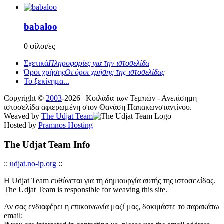
babaloo
0 φίλοι/ες
Σχετικά
Πληροφορίες για την ιστοσελίδα
Όροι χρήσης
Οι όροι χρήσης της ιστοσελίδας
Το ξεκίνημα...
Copyright ©
2003
-2026 | Κοιλάδα των Τεμπών - Ανεπίσημη
ιστοσελίδα αφιερωμένη στον Θανάση Παπακωνσταντίνου.
Weaved by
The Udjat Team
Hosted by
Pramnos Hosting
The Udjat Team Info
::
udjat.no-ip.org
::
Η Udjat Team ευθύνεται για τη δημιουργία αυτής της ιστοσελίδας.
The Udjat Team is responsible for weaving this site.
Αν σας ενδιαφέρει η επικοινωνία μαζί μας, δοκιμάστε το παρακάτω
email: