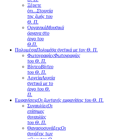
Ξέρετε
ότι...
Στοιχεία
της ζωής του
Θ. Π.
Οργανικά
Μουσικά
όργανα στο
έργο του
Θ.Π.
Πολυμέσα
Πολυμέσα σχετικά με τον Θ. Π.
Φωτογραφίες
Φωτογραφίες
του Θ. Π.
Βίντεο
Βίντεο
του Θ. Π.
Αρχεία
Αρχεία
σχετικά με το
έργο του Θ.
Π.
Εμφανίσεις
Οι ζωντανές εμφανίσεις του Θ. Π.
Συναυλίες
Οι
επίσημες
συναυλίες
του Θ. Π.
Θανασοσυνάξεις
Οι
συνάξεις των