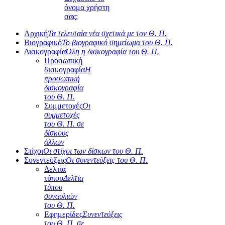
όνομα χρήστη
σας;
Αρχική
Τα τελευταία νέα σχετικά με τον Θ. Π.
Βιογραφικό
Το βιογραφικό σημείωμα του Θ. Π.
Δισκογραφία
Όλη η δισκογραφία του Θ. Π.
Προσωπική
δισκογραφία
Η
προσωπική
δισκογραφία
του Θ. Π.
Συμμετοχές
Οι
συμμετοχές
του Θ. Π. σε
δίσκους
άλλων
Στίχοι
Οι στίχοι των δίσκων του Θ. Π.
Συνεντεύξεις
Οι συνεντεύξεις του Θ. Π.
Δελτία
τύπου
Δελτία
τύπου
συναυλιών
του Θ. Π.
Εφημερίδες
Συνεντεύξεις
του Θ. Π. σε