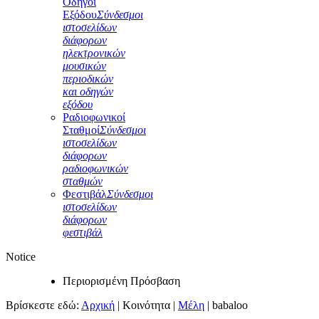
Οδηγοί
Εξόδου
Σύνδεσμοι
ιστοσελίδων
διάφορων
ηλεκτρονικών
μουσικών
περιοδικών
και οδηγών
εξόδου
Ραδιοφωνικοί
Σταθμοί
Σύνδεσμοι
ιστοσελίδων
διάφορων
ραδιοφωνικών
σταθμών
Φεστιβάλ
Σύνδεσμοι
ιστοσελίδων
διάφορων
φεστιβάλ
Notice
Περιορισμένη Πρόσβαση
Βρίσκεστε εδώ:
Αρχική
|
Κοινότητα
|
Μέλη
|
babaloo