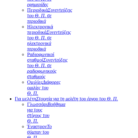
εφημερίδες
Περιοδικά
Συνεντεύξεις
του Θ. Π. σε
περιοδικά
Ηλεκτρονικά
περιοδικά
Συνεντεύξεις
του Θ. Π. σε
ηλεκτρονικά
περιοδικά
Ραδιοφωνικοί
σταθμοί
Συνεντεύξεις
του Θ. Π. σε
ραδιοφωνικούς
σταθμούς
Ομιλίες
Διάφορες
ομιλίες του
Θ. Π.
Για μελέτη
Στοιχεία για τη μελέτη του έργου του Θ. Π.
Γλωσσάρι
Βοήθημα
για τους
στίχους του
Θ. Π.
Έναστρον
Το
σύμπαν του
Θ. Π.