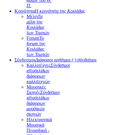
φίλων του Θ.
Π.
Κοινότητα
Η κοινότητα της Κοιλάδας
Μέλη
Τα
μέλη της
Κοιλάδας
των Τεμπών
Forum
Το
forum της
Κοιλάδας
των Τεμπών
Σύνδεσμοι
Διάφοροι χρήσιμοι (;) σύνδεσμοι
Καλλιτέχνες
Σύνδεσμοι
ιστοσελίδων
διάφορων
καλλιτεχνών
Μουσικές
Σκηνές
Σύνδεσμοι
ιστοσελίδων
διάφορων
μουσικών
σκηνών
Ηλεκτρονικά
Μουσικά
Περιοδικά -