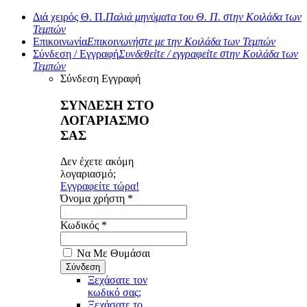
Διά χειρός Θ. Π.
Παλιά μηνύματα του Θ. Π. στην Κοιλάδα των
Τεμπών
Επικοινωνία
Επικοινωνήστε με την Κοιλάδα των Τεμπών
Σύνδεση / Εγγραφή
Συνδεθείτε / εγγραφείτε στην Κοιλάδα των
Τεμπών
Σύνδεση
Εγγραφή
ΣΥΝΔΕΣΗ ΣΤΟ
ΛΟΓΑΡΙΑΣΜΟ
ΣΑΣ
Δεν έχετε ακόμη
λογαριασμό;
Εγγραφείτε τώρα!
Όνομα χρήστη *
Κωδικός *
Να Με Θυμάσαι
Ξεχάσατε τον
κωδικό σας;
Ξεχάσατε το