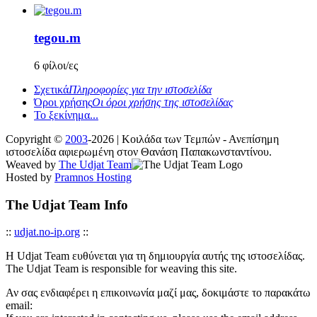
tegou.m
6 φίλοι/ες
Σχετικά
Πληροφορίες για την ιστοσελίδα
Όροι χρήσης
Οι όροι χρήσης της ιστοσελίδας
Το ξεκίνημα...
Copyright ©
2003
-2026 | Κοιλάδα των Τεμπών - Ανεπίσημη
ιστοσελίδα αφιερωμένη στον Θανάση Παπακωνσταντίνου.
Weaved by
The Udjat Team
Hosted by
Pramnos Hosting
The Udjat Team Info
::
udjat.no-ip.org
::
Η Udjat Team ευθύνεται για τη δημιουργία αυτής της ιστοσελίδας.
The Udjat Team is responsible for weaving this site.
Αν σας ενδιαφέρει η επικοινωνία μαζί μας, δοκιμάστε το παρακάτω
email: