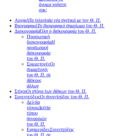
όνομα χρήστη
σας;
Αρχική
Τα τελευταία νέα σχετικά με τον Θ. Π.
Βιογραφικό
Το βιογραφικό σημείωμα του Θ. Π.
Δισκογραφία
Όλη η δισκογραφία του Θ. Π.
Προσωπική
δισκογραφία
Η
προσωπική
δισκογραφία
του Θ. Π.
Συμμετοχές
Οι
συμμετοχές
του Θ. Π. σε
δίσκους
άλλων
Στίχοι
Οι στίχοι των δίσκων του Θ. Π.
Συνεντεύξεις
Οι συνεντεύξεις του Θ. Π.
Δελτία
τύπου
Δελτία
τύπου
συναυλιών
του Θ. Π.
Εφημερίδες
Συνεντεύξεις
του Θ. Π. σε