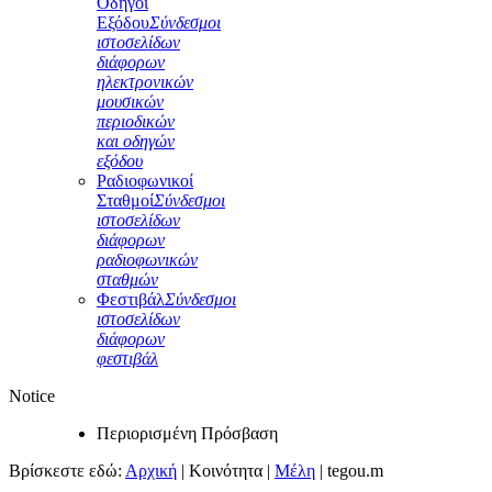
Οδηγοί
Εξόδου
Σύνδεσμοι
ιστοσελίδων
διάφορων
ηλεκτρονικών
μουσικών
περιοδικών
και οδηγών
εξόδου
Ραδιοφωνικοί
Σταθμοί
Σύνδεσμοι
ιστοσελίδων
διάφορων
ραδιοφωνικών
σταθμών
Φεστιβάλ
Σύνδεσμοι
ιστοσελίδων
διάφορων
φεστιβάλ
Notice
Περιορισμένη Πρόσβαση
Βρίσκεστε εδώ:
Αρχική
|
Κοινότητα
|
Μέλη
|
tegou.m