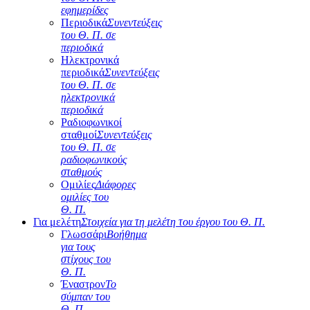
εφημερίδες
Περιοδικά
Συνεντεύξεις
του Θ. Π. σε
περιοδικά
Ηλεκτρονικά
περιοδικά
Συνεντεύξεις
του Θ. Π. σε
ηλεκτρονικά
περιοδικά
Ραδιοφωνικοί
σταθμοί
Συνεντεύξεις
του Θ. Π. σε
ραδιοφωνικούς
σταθμούς
Ομιλίες
Διάφορες
ομιλίες του
Θ. Π.
Για μελέτη
Στοιχεία για τη μελέτη του έργου του Θ. Π.
Γλωσσάρι
Βοήθημα
για τους
στίχους του
Θ. Π.
Έναστρον
Το
σύμπαν του
Θ. Π.