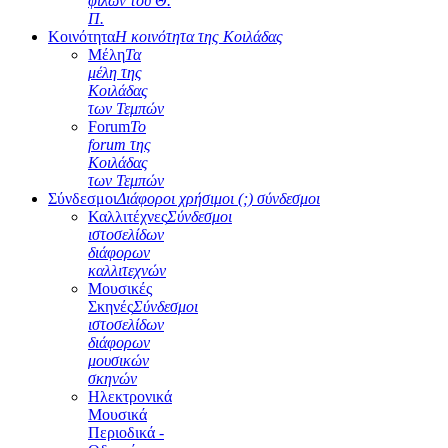
φίλων του Θ.
Π.
Κοινότητα
Η κοινότητα της Κοιλάδας
Μέλη
Τα
μέλη της
Κοιλάδας
των Τεμπών
Forum
Το
forum της
Κοιλάδας
των Τεμπών
Σύνδεσμοι
Διάφοροι χρήσιμοι (;) σύνδεσμοι
Καλλιτέχνες
Σύνδεσμοι
ιστοσελίδων
διάφορων
καλλιτεχνών
Μουσικές
Σκηνές
Σύνδεσμοι
ιστοσελίδων
διάφορων
μουσικών
σκηνών
Ηλεκτρονικά
Μουσικά
Περιοδικά -