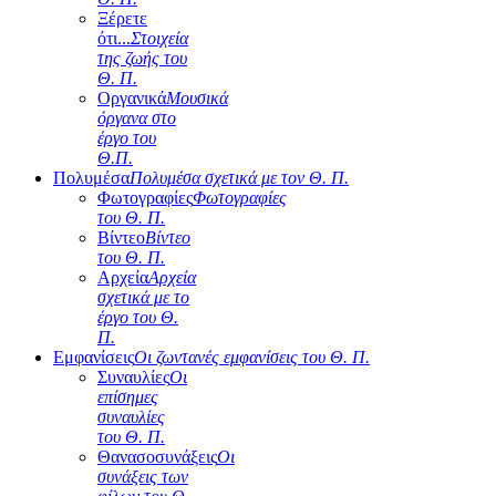
Ξέρετε
ότι...
Στοιχεία
της ζωής του
Θ. Π.
Οργανικά
Μουσικά
όργανα στο
έργο του
Θ.Π.
Πολυμέσα
Πολυμέσα σχετικά με τον Θ. Π.
Φωτογραφίες
Φωτογραφίες
του Θ. Π.
Βίντεο
Βίντεο
του Θ. Π.
Αρχεία
Αρχεία
σχετικά με το
έργο του Θ.
Π.
Εμφανίσεις
Οι ζωντανές εμφανίσεις του Θ. Π.
Συναυλίες
Οι
επίσημες
συναυλίες
του Θ. Π.
Θανασοσυνάξεις
Οι
συνάξεις των