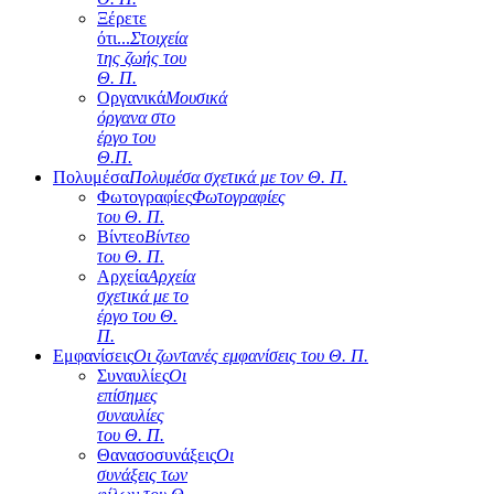
Ξέρετε
ότι...
Στοιχεία
της ζωής του
Θ. Π.
Οργανικά
Μουσικά
όργανα στο
έργο του
Θ.Π.
Πολυμέσα
Πολυμέσα σχετικά με τον Θ. Π.
Φωτογραφίες
Φωτογραφίες
του Θ. Π.
Βίντεο
Βίντεο
του Θ. Π.
Αρχεία
Αρχεία
σχετικά με το
έργο του Θ.
Π.
Εμφανίσεις
Οι ζωντανές εμφανίσεις του Θ. Π.
Συναυλίες
Οι
επίσημες
συναυλίες
του Θ. Π.
Θανασοσυνάξεις
Οι
συνάξεις των