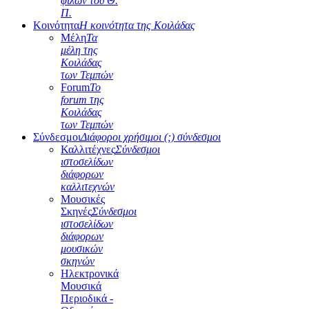
φίλων του Θ.
Π.
Κοινότητα
Η κοινότητα της Κοιλάδας
Μέλη
Τα
μέλη της
Κοιλάδας
των Τεμπών
Forum
Το
forum της
Κοιλάδας
των Τεμπών
Σύνδεσμοι
Διάφοροι χρήσιμοι (;) σύνδεσμοι
Καλλιτέχνες
Σύνδεσμοι
ιστοσελίδων
διάφορων
καλλιτεχνών
Μουσικές
Σκηνές
Σύνδεσμοι
ιστοσελίδων
διάφορων
μουσικών
σκηνών
Ηλεκτρονικά
Μουσικά
Περιοδικά -