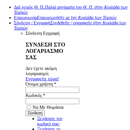
Διά χειρός Θ. Π.
Παλιά μηνύματα του Θ. Π. στην Κοιλάδα των
Τεμπών
Επικοινωνία
Επικοινωνήστε με την Κοιλάδα των Τεμπών
Σύνδεση / Εγγραφή
Συνδεθείτε / εγγραφείτε στην Κοιλάδα των
Τεμπών
Σύνδεση
Εγγραφή
ΣΥΝΔΕΣΗ ΣΤΟ
ΛΟΓΑΡΙΑΣΜΟ
ΣΑΣ
Δεν έχετε ακόμη
λογαριασμό;
Εγγραφείτε τώρα!
Όνομα χρήστη *
Κωδικός *
Να Με Θυμάσαι
Ξεχάσατε τον
κωδικό σας;
Ξεχάσατε το