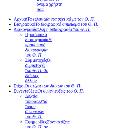
όνομα χρήστη
σας;
Αρχική
Τα τελευταία νέα σχετικά με τον Θ. Π.
Βιογραφικό
Το βιογραφικό σημείωμα του Θ. Π.
Δισκογραφία
Όλη η δισκογραφία του Θ. Π.
Προσωπική
δισκογραφία
Η
προσωπική
δισκογραφία
του Θ. Π.
Συμμετοχές
Οι
συμμετοχές
του Θ. Π. σε
δίσκους
άλλων
Στίχοι
Οι στίχοι των δίσκων του Θ. Π.
Συνεντεύξεις
Οι συνεντεύξεις του Θ. Π.
Δελτία
τύπου
Δελτία
τύπου
συναυλιών
του Θ. Π.
Εφημερίδες
Συνεντεύξεις
του Θ. Π. σε