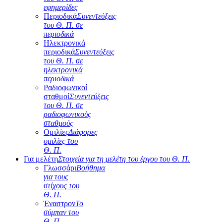
εφημερίδες
Περιοδικά
Συνεντεύξεις
του Θ. Π. σε
περιοδικά
Ηλεκτρονικά
περιοδικά
Συνεντεύξεις
του Θ. Π. σε
ηλεκτρονικά
περιοδικά
Ραδιοφωνικοί
σταθμοί
Συνεντεύξεις
του Θ. Π. σε
ραδιοφωνικούς
σταθμούς
Ομιλίες
Διάφορες
ομιλίες του
Θ. Π.
Για μελέτη
Στοιχεία για τη μελέτη του έργου του Θ. Π.
Γλωσσάρι
Βοήθημα
για τους
στίχους του
Θ. Π.
Έναστρον
Το
σύμπαν του
Θ. Π.