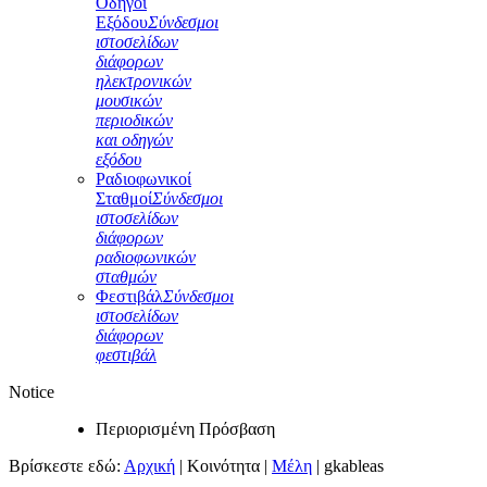
Οδηγοί
Εξόδου
Σύνδεσμοι
ιστοσελίδων
διάφορων
ηλεκτρονικών
μουσικών
περιοδικών
και οδηγών
εξόδου
Ραδιοφωνικοί
Σταθμοί
Σύνδεσμοι
ιστοσελίδων
διάφορων
ραδιοφωνικών
σταθμών
Φεστιβάλ
Σύνδεσμοι
ιστοσελίδων
διάφορων
φεστιβάλ
Notice
Περιορισμένη Πρόσβαση
Βρίσκεστε εδώ:
Αρχική
|
Κοινότητα
|
Μέλη
|
gkableas