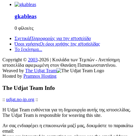
gkableas
0 φίλοι/ες
Σχετικά
Πληροφορίες για την ιστοσελίδα
Όροι χρήσης
Οι όροι χρήσης της ιστοσελίδας
Το ξεκίνημα...
Copyright ©
2003
-2026 | Κοιλάδα των Τεμπών - Ανεπίσημη
ιστοσελίδα αφιερωμένη στον Θανάση Παπακωνσταντίνου.
Weaved by
The Udjat Team
Hosted by
Pramnos Hosting
The Udjat Team Info
::
udjat.no-ip.org
::
Η Udjat Team ευθύνεται για τη δημιουργία αυτής της ιστοσελίδας.
The Udjat Team is responsible for weaving this site.
Αν σας ενδιαφέρει η επικοινωνία μαζί μας, δοκιμάστε το παρακάτω
email: