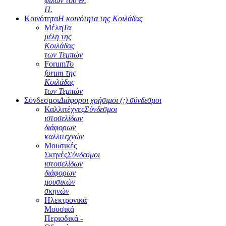
φίλων του Θ.
Π.
Κοινότητα
Η κοινότητα της Κοιλάδας
Μέλη
Τα
μέλη της
Κοιλάδας
των Τεμπών
Forum
Το
forum της
Κοιλάδας
των Τεμπών
Σύνδεσμοι
Διάφοροι χρήσιμοι (;) σύνδεσμοι
Καλλιτέχνες
Σύνδεσμοι
ιστοσελίδων
διάφορων
καλλιτεχνών
Μουσικές
Σκηνές
Σύνδεσμοι
ιστοσελίδων
διάφορων
μουσικών
σκηνών
Ηλεκτρονικά
Μουσικά
Περιοδικά -