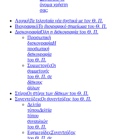
όνομα χρήστη
σας;
Αρχική
Τα τελευταία νέα σχετικά με τον Θ. Π.
Βιογραφικό
Το βιογραφικό σημείωμα του Θ. Π.
Δισκογραφία
Όλη η δισκογραφία του Θ. Π.
Προσωπική
δισκογραφία
Η
προσωπική
δισκογραφία
του Θ. Π.
Συμμετοχές
Οι
συμμετοχές
του Θ. Π. σε
δίσκους
άλλων
Στίχοι
Οι στίχοι των δίσκων του Θ. Π.
Συνεντεύξεις
Οι συνεντεύξεις του Θ. Π.
Δελτία
τύπου
Δελτία
τύπου
συναυλιών
του Θ. Π.
Εφημερίδες
Συνεντεύξεις
του Θ. Π. σε