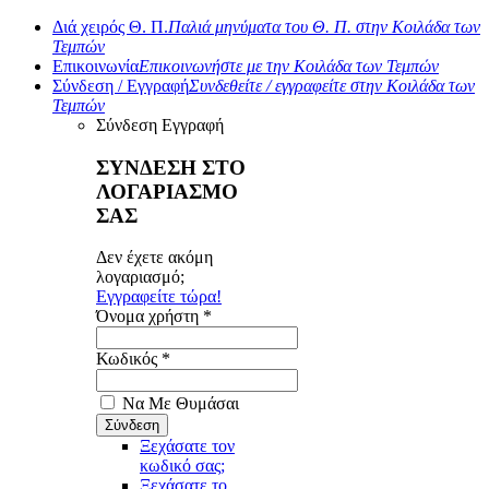
Διά χειρός Θ. Π.
Παλιά μηνύματα του Θ. Π. στην Κοιλάδα των
Τεμπών
Επικοινωνία
Επικοινωνήστε με την Κοιλάδα των Τεμπών
Σύνδεση / Εγγραφή
Συνδεθείτε / εγγραφείτε στην Κοιλάδα των
Τεμπών
Σύνδεση
Εγγραφή
ΣΥΝΔΕΣΗ ΣΤΟ
ΛΟΓΑΡΙΑΣΜΟ
ΣΑΣ
Δεν έχετε ακόμη
λογαριασμό;
Εγγραφείτε τώρα!
Όνομα χρήστη *
Κωδικός *
Να Με Θυμάσαι
Ξεχάσατε τον
κωδικό σας;
Ξεχάσατε το