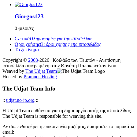
Giorgos123
0 φίλοι/ες
Σχετικά
Πληροφορίες για την ιστοσελίδα
Όροι χρήσης
Οι όροι χρήσης της ιστοσελίδας
Το ξεκίνημα...
Copyright ©
2003
-2026 | Κοιλάδα των Τεμπών - Ανεπίσημη
ιστοσελίδα αφιερωμένη στον Θανάση Παπακωνσταντίνου.
Weaved by
The Udjat Team
Hosted by
Pramnos Hosting
The Udjat Team Info
::
udjat.no-ip.org
::
Η Udjat Team ευθύνεται για τη δημιουργία αυτής της ιστοσελίδας.
The Udjat Team is responsible for weaving this site.
Αν σας ενδιαφέρει η επικοινωνία μαζί μας, δοκιμάστε το παρακάτω
email: