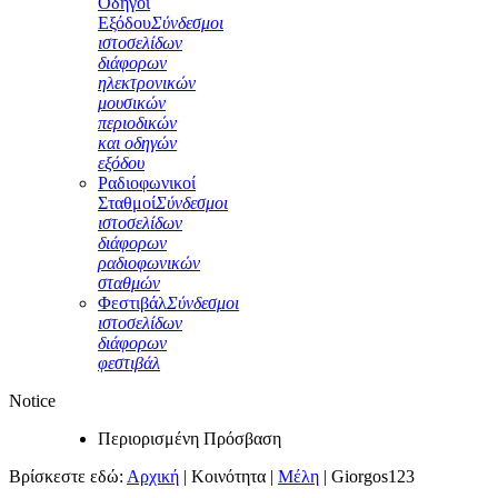
Οδηγοί
Εξόδου
Σύνδεσμοι
ιστοσελίδων
διάφορων
ηλεκτρονικών
μουσικών
περιοδικών
και οδηγών
εξόδου
Ραδιοφωνικοί
Σταθμοί
Σύνδεσμοι
ιστοσελίδων
διάφορων
ραδιοφωνικών
σταθμών
Φεστιβάλ
Σύνδεσμοι
ιστοσελίδων
διάφορων
φεστιβάλ
Notice
Περιορισμένη Πρόσβαση
Βρίσκεστε εδώ:
Αρχική
|
Κοινότητα
|
Μέλη
|
Giorgos123