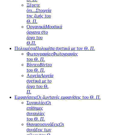
Ξέρετε
ότι...
Στοιχεία
της ζωής του
Θ. Π.
Οργανικά
Μουσικά
όργανα στο
έργο του
Θ.Π.
Πολυμέσα
Πολυμέσα σχετικά με τον Θ. Π.
Φωτογραφίες
Φωτογραφίες
του Θ. Π.
Βίντεο
Βίντεο
του Θ. Π.
Αρχεία
Αρχεία
σχετικά με το
έργο του Θ.
Π.
Εμφανίσεις
Οι ζωντανές εμφανίσεις του Θ. Π.
Συναυλίες
Οι
επίσημες
συναυλίες
του Θ. Π.
Θανασοσυνάξεις
Οι
συνάξεις των