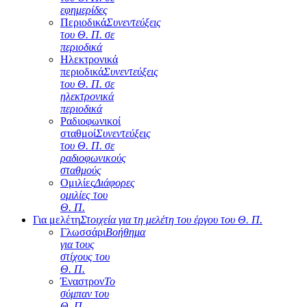
εφημερίδες
Περιοδικά
Συνεντεύξεις
του Θ. Π. σε
περιοδικά
Ηλεκτρονικά
περιοδικά
Συνεντεύξεις
του Θ. Π. σε
ηλεκτρονικά
περιοδικά
Ραδιοφωνικοί
σταθμοί
Συνεντεύξεις
του Θ. Π. σε
ραδιοφωνικούς
σταθμούς
Ομιλίες
Διάφορες
ομιλίες του
Θ. Π.
Για μελέτη
Στοιχεία για τη μελέτη του έργου του Θ. Π.
Γλωσσάρι
Βοήθημα
για τους
στίχους του
Θ. Π.
Έναστρον
Το
σύμπαν του
Θ. Π.