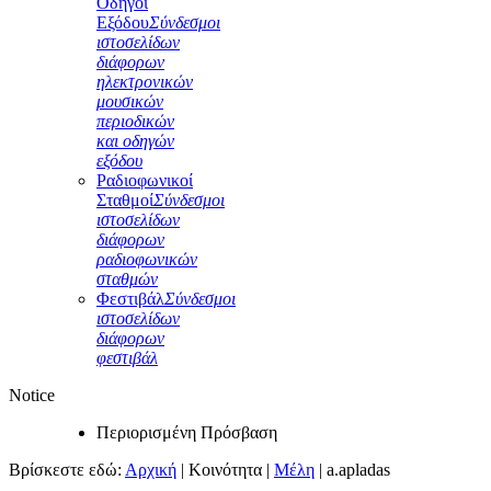
Οδηγοί
Εξόδου
Σύνδεσμοι
ιστοσελίδων
διάφορων
ηλεκτρονικών
μουσικών
περιοδικών
και οδηγών
εξόδου
Ραδιοφωνικοί
Σταθμοί
Σύνδεσμοι
ιστοσελίδων
διάφορων
ραδιοφωνικών
σταθμών
Φεστιβάλ
Σύνδεσμοι
ιστοσελίδων
διάφορων
φεστιβάλ
Notice
Περιορισμένη Πρόσβαση
Βρίσκεστε εδώ:
Αρχική
|
Κοινότητα
|
Μέλη
|
a.apladas