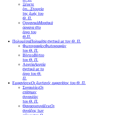
Ξέρετε
ότι...
Στοιχεία
της ζωής του
Θ. Π.
Οργανικά
Μουσικά
όργανα στο
έργο του
Θ.Π.
Πολυμέσα
Πολυμέσα σχετικά με τον Θ. Π.
Φωτογραφίες
Φωτογραφίες
του Θ. Π.
Βίντεο
Βίντεο
του Θ. Π.
Αρχεία
Αρχεία
σχετικά με το
έργο του Θ.
Π.
Εμφανίσεις
Οι ζωντανές εμφανίσεις του Θ. Π.
Συναυλίες
Οι
επίσημες
συναυλίες
του Θ. Π.
Θανασοσυνάξεις
Οι
συνάξεις των