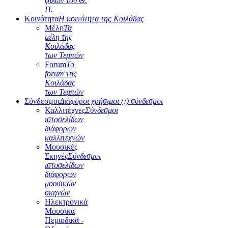
φίλων του Θ.
Π.
Κοινότητα
Η κοινότητα της Κοιλάδας
Μέλη
Τα
μέλη της
Κοιλάδας
των Τεμπών
Forum
Το
forum της
Κοιλάδας
των Τεμπών
Σύνδεσμοι
Διάφοροι χρήσιμοι (;) σύνδεσμοι
Καλλιτέχνες
Σύνδεσμοι
ιστοσελίδων
διάφορων
καλλιτεχνών
Μουσικές
Σκηνές
Σύνδεσμοι
ιστοσελίδων
διάφορων
μουσικών
σκηνών
Ηλεκτρονικά
Μουσικά
Περιοδικά -