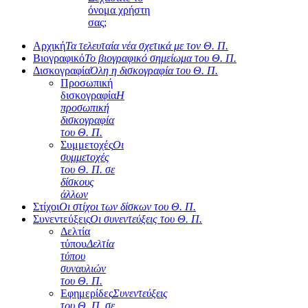
όνομα χρήστη
σας;
Αρχική
Τα τελευταία νέα σχετικά με τον Θ. Π.
Βιογραφικό
Το βιογραφικό σημείωμα του Θ. Π.
Δισκογραφία
Όλη η δισκογραφία του Θ. Π.
Προσωπική
δισκογραφία
Η
προσωπική
δισκογραφία
του Θ. Π.
Συμμετοχές
Οι
συμμετοχές
του Θ. Π. σε
δίσκους
άλλων
Στίχοι
Οι στίχοι των δίσκων του Θ. Π.
Συνεντεύξεις
Οι συνεντεύξεις του Θ. Π.
Δελτία
τύπου
Δελτία
τύπου
συναυλιών
του Θ. Π.
Εφημερίδες
Συνεντεύξεις
του Θ. Π. σε