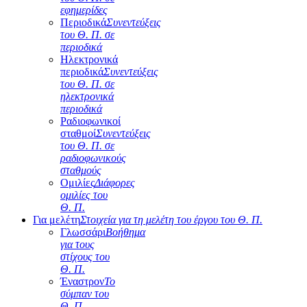
εφημερίδες
Περιοδικά
Συνεντεύξεις
του Θ. Π. σε
περιοδικά
Ηλεκτρονικά
περιοδικά
Συνεντεύξεις
του Θ. Π. σε
ηλεκτρονικά
περιοδικά
Ραδιοφωνικοί
σταθμοί
Συνεντεύξεις
του Θ. Π. σε
ραδιοφωνικούς
σταθμούς
Ομιλίες
Διάφορες
ομιλίες του
Θ. Π.
Για μελέτη
Στοιχεία για τη μελέτη του έργου του Θ. Π.
Γλωσσάρι
Βοήθημα
για τους
στίχους του
Θ. Π.
Έναστρον
Το
σύμπαν του
Θ. Π.