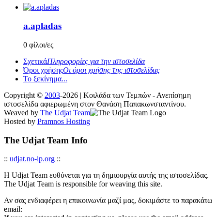
a.apladas
0 φίλοι/ες
Σχετικά
Πληροφορίες για την ιστοσελίδα
Όροι χρήσης
Οι όροι χρήσης της ιστοσελίδας
Το ξεκίνημα...
Copyright ©
2003
-2026 | Κοιλάδα των Τεμπών - Ανεπίσημη
ιστοσελίδα αφιερωμένη στον Θανάση Παπακωνσταντίνου.
Weaved by
The Udjat Team
Hosted by
Pramnos Hosting
The Udjat Team Info
::
udjat.no-ip.org
::
Η Udjat Team ευθύνεται για τη δημιουργία αυτής της ιστοσελίδας.
The Udjat Team is responsible for weaving this site.
Αν σας ενδιαφέρει η επικοινωνία μαζί μας, δοκιμάστε το παρακάτω
email: