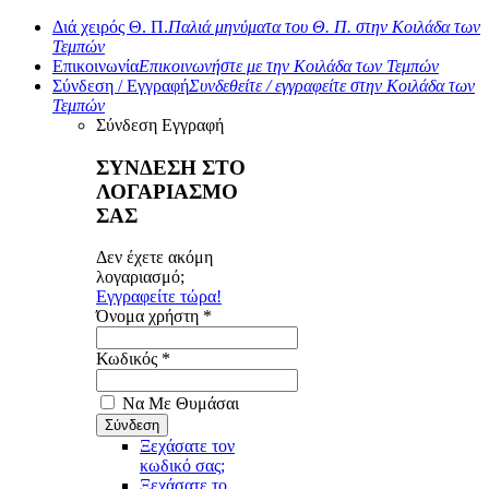
Διά χειρός Θ. Π.
Παλιά μηνύματα του Θ. Π. στην Κοιλάδα των
Τεμπών
Επικοινωνία
Επικοινωνήστε με την Κοιλάδα των Τεμπών
Σύνδεση / Εγγραφή
Συνδεθείτε / εγγραφείτε στην Κοιλάδα των
Τεμπών
Σύνδεση
Εγγραφή
ΣΥΝΔΕΣΗ ΣΤΟ
ΛΟΓΑΡΙΑΣΜΟ
ΣΑΣ
Δεν έχετε ακόμη
λογαριασμό;
Εγγραφείτε τώρα!
Όνομα χρήστη *
Κωδικός *
Να Με Θυμάσαι
Ξεχάσατε τον
κωδικό σας;
Ξεχάσατε το