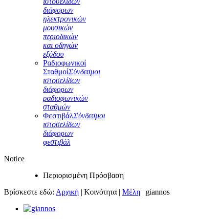
ιστοσελίδων
διάφορων
ηλεκτρονικών
μουσικών
περιοδικών
και οδηγών
εξόδου
Ραδιοφωνικοί
Σταθμοί
Σύνδεσμοι
ιστοσελίδων
διάφορων
ραδιοφωνικών
σταθμών
Φεστιβάλ
Σύνδεσμοι
ιστοσελίδων
διάφορων
φεστιβάλ
Notice
Περιορισμένη Πρόσβαση
Βρίσκεστε εδώ:
Αρχική
|
Κοινότητα
|
Μέλη
|
giannos