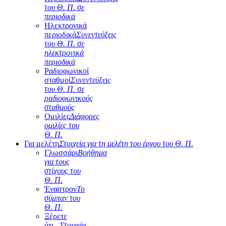
του Θ. Π. σε
περιοδικά
Ηλεκτρονικά
περιοδικά
Συνεντεύξεις
του Θ. Π. σε
ηλεκτρονικά
περιοδικά
Ραδιοφωνικοί
σταθμοί
Συνεντεύξεις
του Θ. Π. σε
ραδιοφωνικούς
σταθμούς
Ομιλίες
Διάφορες
ομιλίες του
Θ. Π.
Για μελέτη
Στοιχεία για τη μελέτη του έργου του Θ. Π.
Γλωσσάρι
Βοήθημα
για τους
στίχους του
Θ. Π.
Έναστρον
Το
σύμπαν του
Θ. Π.
Ξέρετε
ότι...
Στοιχεία