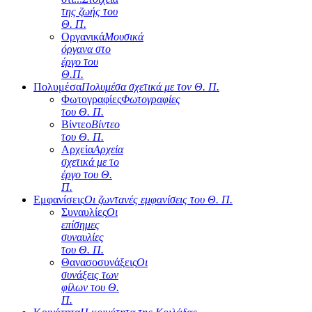
της ζωής του
Θ. Π.
Οργανικά
Μουσικά
όργανα στο
έργο του
Θ.Π.
Πολυμέσα
Πολυμέσα σχετικά με τον Θ. Π.
Φωτογραφίες
Φωτογραφίες
του Θ. Π.
Βίντεο
Βίντεο
του Θ. Π.
Αρχεία
Αρχεία
σχετικά με το
έργο του Θ.
Π.
Εμφανίσεις
Οι ζωντανές εμφανίσεις του Θ. Π.
Συναυλίες
Οι
επίσημες
συναυλίες
του Θ. Π.
Θανασοσυνάξεις
Οι
συνάξεις των
φίλων του Θ.
Π.