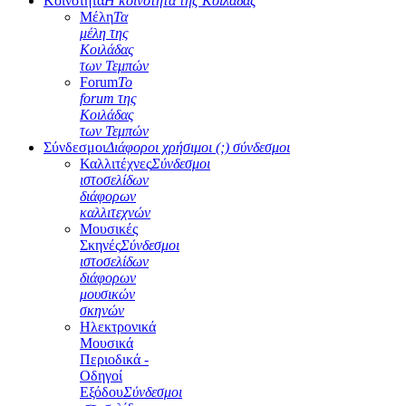
Κοινότητα
Η κοινότητα της Κοιλάδας
Μέλη
Τα
μέλη της
Κοιλάδας
των Τεμπών
Forum
Το
forum της
Κοιλάδας
των Τεμπών
Σύνδεσμοι
Διάφοροι χρήσιμοι (;) σύνδεσμοι
Καλλιτέχνες
Σύνδεσμοι
ιστοσελίδων
διάφορων
καλλιτεχνών
Μουσικές
Σκηνές
Σύνδεσμοι
ιστοσελίδων
διάφορων
μουσικών
σκηνών
Ηλεκτρονικά
Μουσικά
Περιοδικά -
Οδηγοί
Εξόδου
Σύνδεσμοι