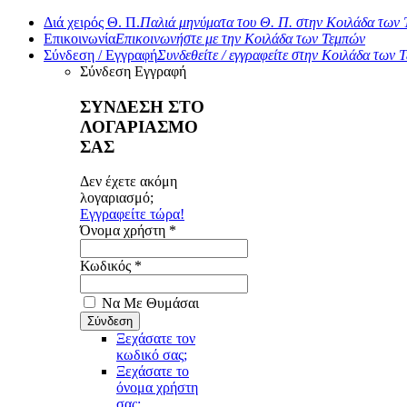
Διά χειρός Θ. Π.
Παλιά μηνύματα του Θ. Π. στην Κοιλάδα των
Επικοινωνία
Επικοινωνήστε με την Κοιλάδα των Τεμπών
Σύνδεση / Εγγραφή
Συνδεθείτε / εγγραφείτε στην Κοιλάδα των 
Σύνδεση
Εγγραφή
ΣΥΝΔΕΣΗ ΣΤΟ
ΛΟΓΑΡΙΑΣΜΟ
ΣΑΣ
Δεν έχετε ακόμη
λογαριασμό;
Εγγραφείτε τώρα!
Όνομα χρήστη *
Κωδικός *
Να Με Θυμάσαι
Ξεχάσατε τον
κωδικό σας;
Ξεχάσατε το
όνομα χρήστη
σας;