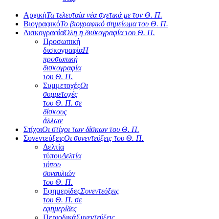
Αρχική
Τα τελευταία νέα σχετικά με τον Θ. Π.
Βιογραφικό
Το βιογραφικό σημείωμα του Θ. Π.
Δισκογραφία
Όλη η δισκογραφία του Θ. Π.
Προσωπική
δισκογραφία
Η
προσωπική
δισκογραφία
του Θ. Π.
Συμμετοχές
Οι
συμμετοχές
του Θ. Π. σε
δίσκους
άλλων
Στίχοι
Οι στίχοι των δίσκων του Θ. Π.
Συνεντεύξεις
Οι συνεντεύξεις του Θ. Π.
Δελτία
τύπου
Δελτία
τύπου
συναυλιών
του Θ. Π.
Εφημερίδες
Συνεντεύξεις
του Θ. Π. σε
εφημερίδες
Περιοδικά
Συνεντεύξεις