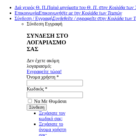
Διά χειρός Θ. Π.
Παλιά μηνύματα του Θ. Π. στην Κοιλάδα των
Επικοινωνία
Επικοινωνήστε με την Κοιλάδα των Τεμπών
Σύνδεση / Εγγραφή
Συνδεθείτε / εγγραφείτε στην Κοιλάδα των 
Σύνδεση
Εγγραφή
ΣΥΝΔΕΣΗ ΣΤΟ
ΛΟΓΑΡΙΑΣΜΟ
ΣΑΣ
Δεν έχετε ακόμη
λογαριασμό;
Εγγραφείτε τώρα!
Όνομα χρήστη *
Κωδικός *
Να Με Θυμάσαι
Ξεχάσατε τον
κωδικό σας;
Ξεχάσατε το
όνομα χρήστη
σας;