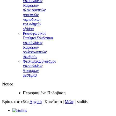
ιστοσελίδων
διάφορων
ηλεκτρονικών
μουσικών
περιοδικών
και οδηγών
εξόδου
Ραδιοφωνικοί
Σταθμοί
Σύνδεσμοι
ιστοσελίδων
διάφορων
ραδιοφωνικών
σταθμών
Φεστιβάλ
Σύνδεσμοι
ιστοσελίδων
διάφορων
φεστιβάλ
Notice
Περιορισμένη Πρόσβαση
Βρίσκεστε εδώ:
Αρχική
|
Κοινότητα
|
Μέλη
|
stulitis