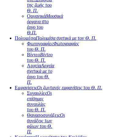
της ζωής του
Θ. Π.
Οργανικά
Μουσικά
όργανα στο
έργο του
Θ.Π.
Πολυμέσα
Πολυμέσα σχετικά με τον Θ. Π.
Φωτογραφίες
Φωτογραφίες
του Θ. Π.
Βίντεο
Βίντεο
του Θ. Π.
Αρχεία
Αρχεία
σχετικά με το
έργο του Θ.
Π.
Εμφανίσεις
Οι ζωντανές εμφανίσεις του Θ. Π.
Συναυλίες
Οι
επίσημες
συναυλίες
του Θ. Π.
Θανασοσυνάξεις
Οι
συνάξεις των
φίλων του Θ.
Π.