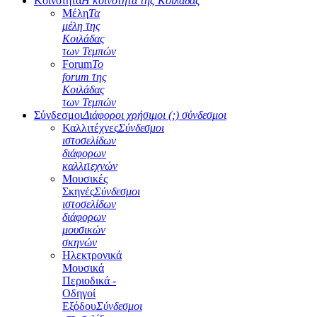
Κοινότητα
Η κοινότητα της Κοιλάδας
Μέλη
Τα
μέλη της
Κοιλάδας
των Τεμπών
Forum
Το
forum της
Κοιλάδας
των Τεμπών
Σύνδεσμοι
Διάφοροι χρήσιμοι (;) σύνδεσμοι
Καλλιτέχνες
Σύνδεσμοι
ιστοσελίδων
διάφορων
καλλιτεχνών
Μουσικές
Σκηνές
Σύνδεσμοι
ιστοσελίδων
διάφορων
μουσικών
σκηνών
Ηλεκτρονικά
Μουσικά
Περιοδικά -
Οδηγοί
Εξόδου
Σύνδεσμοι