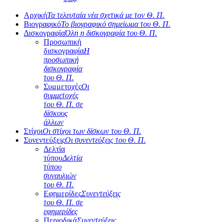
Αρχική
Τα τελευταία νέα σχετικά με τον Θ. Π.
Βιογραφικό
Το βιογραφικό σημείωμα του Θ. Π.
Δισκογραφία
Όλη η δισκογραφία του Θ. Π.
Προσωπική
δισκογραφία
Η
προσωπική
δισκογραφία
του Θ. Π.
Συμμετοχές
Οι
συμμετοχές
του Θ. Π. σε
δίσκους
άλλων
Στίχοι
Οι στίχοι των δίσκων του Θ. Π.
Συνεντεύξεις
Οι συνεντεύξεις του Θ. Π.
Δελτία
τύπου
Δελτία
τύπου
συναυλιών
του Θ. Π.
Εφημερίδες
Συνεντεύξεις
του Θ. Π. σε
εφημερίδες
Περιοδικά
Συνεντεύξεις