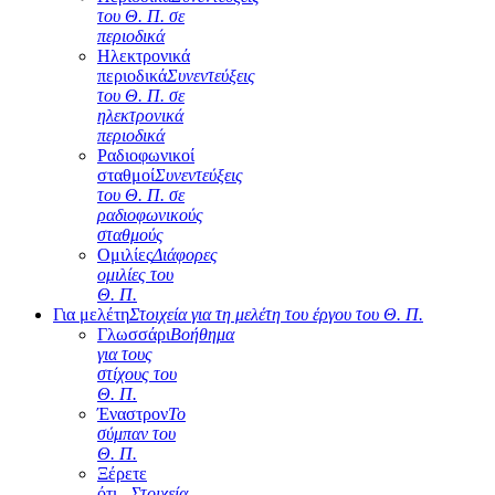
του Θ. Π. σε
περιοδικά
Ηλεκτρονικά
περιοδικά
Συνεντεύξεις
του Θ. Π. σε
ηλεκτρονικά
περιοδικά
Ραδιοφωνικοί
σταθμοί
Συνεντεύξεις
του Θ. Π. σε
ραδιοφωνικούς
σταθμούς
Ομιλίες
Διάφορες
ομιλίες του
Θ. Π.
Για μελέτη
Στοιχεία για τη μελέτη του έργου του Θ. Π.
Γλωσσάρι
Βοήθημα
για τους
στίχους του
Θ. Π.
Έναστρον
Το
σύμπαν του
Θ. Π.
Ξέρετε
ότι...
Στοιχεία