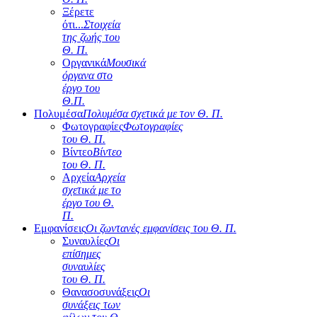
Ξέρετε
ότι...
Στοιχεία
της ζωής του
Θ. Π.
Οργανικά
Μουσικά
όργανα στο
έργο του
Θ.Π.
Πολυμέσα
Πολυμέσα σχετικά με τον Θ. Π.
Φωτογραφίες
Φωτογραφίες
του Θ. Π.
Βίντεο
Βίντεο
του Θ. Π.
Αρχεία
Αρχεία
σχετικά με το
έργο του Θ.
Π.
Εμφανίσεις
Οι ζωντανές εμφανίσεις του Θ. Π.
Συναυλίες
Οι
επίσημες
συναυλίες
του Θ. Π.
Θανασοσυνάξεις
Οι
συνάξεις των