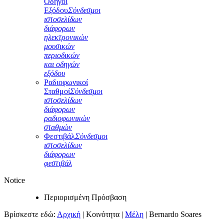
Οδηγοί
Εξόδου
Σύνδεσμοι
ιστοσελίδων
διάφορων
ηλεκτρονικών
μουσικών
περιοδικών
και οδηγών
εξόδου
Ραδιοφωνικοί
Σταθμοί
Σύνδεσμοι
ιστοσελίδων
διάφορων
ραδιοφωνικών
σταθμών
Φεστιβάλ
Σύνδεσμοι
ιστοσελίδων
διάφορων
φεστιβάλ
Notice
Περιορισμένη Πρόσβαση
Βρίσκεστε εδώ:
Αρχική
|
Κοινότητα
|
Μέλη
|
Bernardo Soares