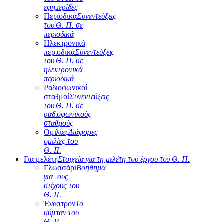
εφημερίδες
Περιοδικά
Συνεντεύξεις
του Θ. Π. σε
περιοδικά
Ηλεκτρονικά
περιοδικά
Συνεντεύξεις
του Θ. Π. σε
ηλεκτρονικά
περιοδικά
Ραδιοφωνικοί
σταθμοί
Συνεντεύξεις
του Θ. Π. σε
ραδιοφωνικούς
σταθμούς
Ομιλίες
Διάφορες
ομιλίες του
Θ. Π.
Για μελέτη
Στοιχεία για τη μελέτη του έργου του Θ. Π.
Γλωσσάρι
Βοήθημα
για τους
στίχους του
Θ. Π.
Έναστρον
Το
σύμπαν του
Θ. Π.