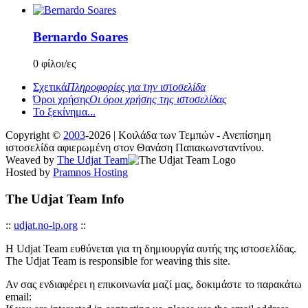
Bernardo Soares
0 φίλοι/ες
Σχετικά
Πληροφορίες για την ιστοσελίδα
Όροι χρήσης
Οι όροι χρήσης της ιστοσελίδας
Το ξεκίνημα...
Copyright ©
2003
-2026 | Κοιλάδα των Τεμπών - Ανεπίσημη
ιστοσελίδα αφιερωμένη στον Θανάση Παπακωνσταντίνου.
Weaved by
The Udjat Team
Hosted by
Pramnos Hosting
The Udjat Team Info
::
udjat.no-ip.org
::
Η Udjat Team ευθύνεται για τη δημιουργία αυτής της ιστοσελίδας.
The Udjat Team is responsible for weaving this site.
Αν σας ενδιαφέρει η επικοινωνία μαζί μας, δοκιμάστε το παρακάτω
email: