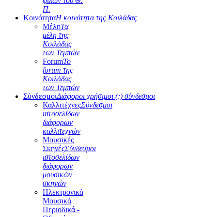
φίλων του Θ.
Π.
Κοινότητα
Η κοινότητα της Κοιλάδας
Μέλη
Τα
μέλη της
Κοιλάδας
των Τεμπών
Forum
Το
forum της
Κοιλάδας
των Τεμπών
Σύνδεσμοι
Διάφοροι χρήσιμοι (;) σύνδεσμοι
Καλλιτέχνες
Σύνδεσμοι
ιστοσελίδων
διάφορων
καλλιτεχνών
Μουσικές
Σκηνές
Σύνδεσμοι
ιστοσελίδων
διάφορων
μουσικών
σκηνών
Ηλεκτρονικά
Μουσικά
Περιοδικά -