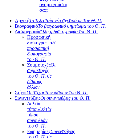
όνομα χρήστη
σας;
Αρχική
Τα τελευταία νέα σχετικά με τον Θ. Π.
Βιογραφικό
Το βιογραφικό σημείωμα του Θ. Π.
Δισκογραφία
Όλη η δισκογραφία του Θ. Π.
Προσωπική
δισκογραφία
Η
προσωπική
δισκογραφία
του Θ. Π.
Συμμετοχές
Οι
συμμετοχές
του Θ. Π. σε
δίσκους
άλλων
Στίχοι
Οι στίχοι των δίσκων του Θ. Π.
Συνεντεύξεις
Οι συνεντεύξεις του Θ. Π.
Δελτία
τύπου
Δελτία
τύπου
συναυλιών
του Θ. Π.
Εφημερίδες
Συνεντεύξεις
του Θ. Π. σε