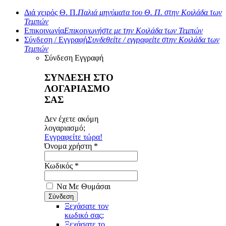
Διά χειρός Θ. Π.
Παλιά μηνύματα του Θ. Π. στην Κοιλάδα των
Τεμπών
Επικοινωνία
Επικοινωνήστε με την Κοιλάδα των Τεμπών
Σύνδεση / Εγγραφή
Συνδεθείτε / εγγραφείτε στην Κοιλάδα των
Τεμπών
Σύνδεση
Εγγραφή
ΣΥΝΔΕΣΗ ΣΤΟ
ΛΟΓΑΡΙΑΣΜΟ
ΣΑΣ
Δεν έχετε ακόμη
λογαριασμό;
Εγγραφείτε τώρα!
Όνομα χρήστη *
Κωδικός *
Να Με Θυμάσαι
Ξεχάσατε τον
κωδικό σας;
Ξεχάσατε το