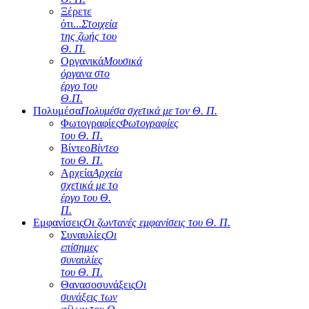
Ξέρετε
ότι...
Στοιχεία
της ζωής του
Θ. Π.
Οργανικά
Μουσικά
όργανα στο
έργο του
Θ.Π.
Πολυμέσα
Πολυμέσα σχετικά με τον Θ. Π.
Φωτογραφίες
Φωτογραφίες
του Θ. Π.
Βίντεο
Βίντεο
του Θ. Π.
Αρχεία
Αρχεία
σχετικά με το
έργο του Θ.
Π.
Εμφανίσεις
Οι ζωντανές εμφανίσεις του Θ. Π.
Συναυλίες
Οι
επίσημες
συναυλίες
του Θ. Π.
Θανασοσυνάξεις
Οι
συνάξεις των