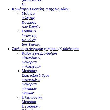
φίλων του Θ.
Π.
Κοινότητα
Η κοινότητα της Κοιλάδας
Μέλη
Τα
μέλη της
Κοιλάδας
των Τεμπών
Forum
Το
forum της
Κοιλάδας
των Τεμπών
Σύνδεσμοι
Διάφοροι χρήσιμοι (;) σύνδεσμοι
Καλλιτέχνες
Σύνδεσμοι
ιστοσελίδων
διάφορων
καλλιτεχνών
Μουσικές
Σκηνές
Σύνδεσμοι
ιστοσελίδων
διάφορων
μουσικών
σκηνών
Ηλεκτρονικά
Μουσικά
Περιοδικά -