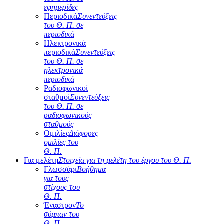
εφημερίδες
Περιοδικά
Συνεντεύξεις
του Θ. Π. σε
περιοδικά
Ηλεκτρονικά
περιοδικά
Συνεντεύξεις
του Θ. Π. σε
ηλεκτρονικά
περιοδικά
Ραδιοφωνικοί
σταθμοί
Συνεντεύξεις
του Θ. Π. σε
ραδιοφωνικούς
σταθμούς
Ομιλίες
Διάφορες
ομιλίες του
Θ. Π.
Για μελέτη
Στοιχεία για τη μελέτη του έργου του Θ. Π.
Γλωσσάρι
Βοήθημα
για τους
στίχους του
Θ. Π.
Έναστρον
Το
σύμπαν του
Θ. Π.