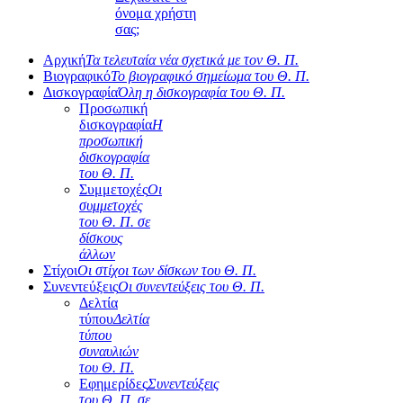
όνομα χρήστη
σας;
Αρχική
Τα τελευταία νέα σχετικά με τον Θ. Π.
Βιογραφικό
Το βιογραφικό σημείωμα του Θ. Π.
Δισκογραφία
Όλη η δισκογραφία του Θ. Π.
Προσωπική
δισκογραφία
Η
προσωπική
δισκογραφία
του Θ. Π.
Συμμετοχές
Οι
συμμετοχές
του Θ. Π. σε
δίσκους
άλλων
Στίχοι
Οι στίχοι των δίσκων του Θ. Π.
Συνεντεύξεις
Οι συνεντεύξεις του Θ. Π.
Δελτία
τύπου
Δελτία
τύπου
συναυλιών
του Θ. Π.
Εφημερίδες
Συνεντεύξεις
του Θ. Π. σε