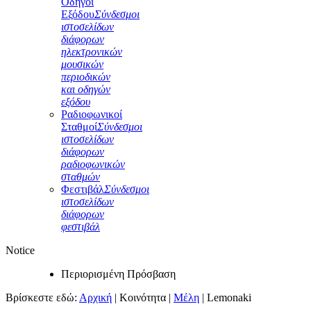
Οδηγοί
Εξόδου
Σύνδεσμοι
ιστοσελίδων
διάφορων
ηλεκτρονικών
μουσικών
περιοδικών
και οδηγών
εξόδου
Ραδιοφωνικοί
Σταθμοί
Σύνδεσμοι
ιστοσελίδων
διάφορων
ραδιοφωνικών
σταθμών
Φεστιβάλ
Σύνδεσμοι
ιστοσελίδων
διάφορων
φεστιβάλ
Notice
Περιορισμένη Πρόσβαση
Βρίσκεστε εδώ:
Αρχική
|
Κοινότητα
|
Μέλη
|
Lemonaki