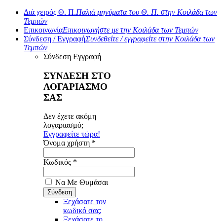
Διά χειρός Θ. Π.
Παλιά μηνύματα του Θ. Π. στην Κοιλάδα των
Τεμπών
Επικοινωνία
Επικοινωνήστε με την Κοιλάδα των Τεμπών
Σύνδεση / Εγγραφή
Συνδεθείτε / εγγραφείτε στην Κοιλάδα των
Τεμπών
Σύνδεση
Εγγραφή
ΣΥΝΔΕΣΗ ΣΤΟ
ΛΟΓΑΡΙΑΣΜΟ
ΣΑΣ
Δεν έχετε ακόμη
λογαριασμό;
Εγγραφείτε τώρα!
Όνομα χρήστη *
Κωδικός *
Να Με Θυμάσαι
Ξεχάσατε τον
κωδικό σας;
Ξεχάσατε το