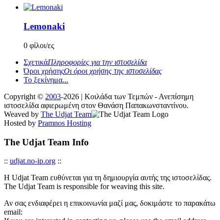
Lemonaki
0 φίλοι/ες
Σχετικά
Πληροφορίες για την ιστοσελίδα
Όροι χρήσης
Οι όροι χρήσης της ιστοσελίδας
Το ξεκίνημα...
Copyright ©
2003
-2026 | Κοιλάδα των Τεμπών - Ανεπίσημη
ιστοσελίδα αφιερωμένη στον Θανάση Παπακωνσταντίνου.
Weaved by
The Udjat Team
Hosted by
Pramnos Hosting
The Udjat Team Info
::
udjat.no-ip.org
::
Η Udjat Team ευθύνεται για τη δημιουργία αυτής της ιστοσελίδας.
The Udjat Team is responsible for weaving this site.
Αν σας ενδιαφέρει η επικοινωνία μαζί μας, δοκιμάστε το παρακάτω
email: