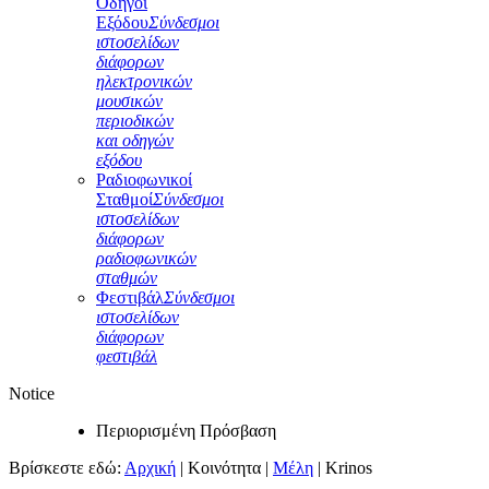
Οδηγοί
Εξόδου
Σύνδεσμοι
ιστοσελίδων
διάφορων
ηλεκτρονικών
μουσικών
περιοδικών
και οδηγών
εξόδου
Ραδιοφωνικοί
Σταθμοί
Σύνδεσμοι
ιστοσελίδων
διάφορων
ραδιοφωνικών
σταθμών
Φεστιβάλ
Σύνδεσμοι
ιστοσελίδων
διάφορων
φεστιβάλ
Notice
Περιορισμένη Πρόσβαση
Βρίσκεστε εδώ:
Αρχική
|
Κοινότητα
|
Μέλη
|
Krinos