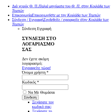
Διά χειρός Θ. Π.
Παλιά μηνύματα του Θ. Π. στην Κοιλάδα των
Τεμπών
Επικοινωνία
Επικοινωνήστε με την Κοιλάδα των Τεμπών
Σύνδεση / Εγγραφή
Συνδεθείτε / εγγραφείτε στην Κοιλάδα των
Τεμπών
Σύνδεση
Εγγραφή
ΣΥΝΔΕΣΗ ΣΤΟ
ΛΟΓΑΡΙΑΣΜΟ
ΣΑΣ
Δεν έχετε ακόμη
λογαριασμό;
Εγγραφείτε τώρα!
Όνομα χρήστη *
Κωδικός *
Να Με Θυμάσαι
Ξεχάσατε τον
κωδικό σας;
Ξεχάσατε το