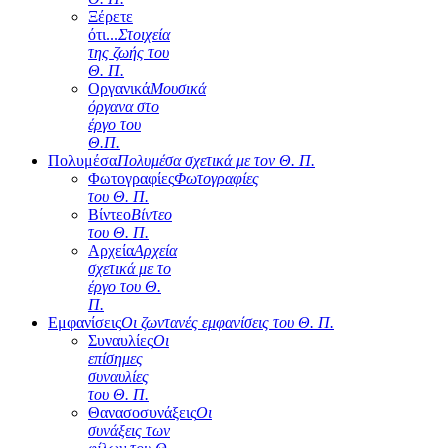
Ξέρετε
ότι...
Στοιχεία
της ζωής του
Θ. Π.
Οργανικά
Μουσικά
όργανα στο
έργο του
Θ.Π.
Πολυμέσα
Πολυμέσα σχετικά με τον Θ. Π.
Φωτογραφίες
Φωτογραφίες
του Θ. Π.
Βίντεο
Βίντεο
του Θ. Π.
Αρχεία
Αρχεία
σχετικά με το
έργο του Θ.
Π.
Εμφανίσεις
Οι ζωντανές εμφανίσεις του Θ. Π.
Συναυλίες
Οι
επίσημες
συναυλίες
του Θ. Π.
Θανασοσυνάξεις
Οι
συνάξεις των