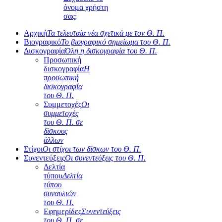
όνομα χρήστη
σας;
Αρχική
Τα τελευταία νέα σχετικά με τον Θ. Π.
Βιογραφικό
Το βιογραφικό σημείωμα του Θ. Π.
Δισκογραφία
Όλη η δισκογραφία του Θ. Π.
Προσωπική
δισκογραφία
Η
προσωπική
δισκογραφία
του Θ. Π.
Συμμετοχές
Οι
συμμετοχές
του Θ. Π. σε
δίσκους
άλλων
Στίχοι
Οι στίχοι των δίσκων του Θ. Π.
Συνεντεύξεις
Οι συνεντεύξεις του Θ. Π.
Δελτία
τύπου
Δελτία
τύπου
συναυλιών
του Θ. Π.
Εφημερίδες
Συνεντεύξεις
του Θ. Π. σε