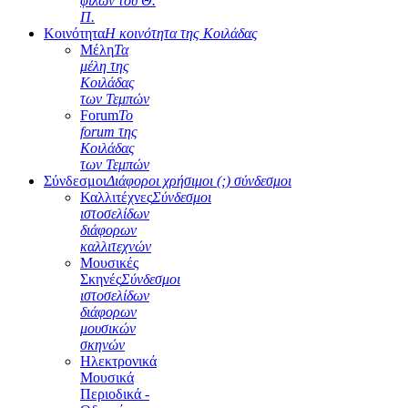
φίλων του Θ.
Π.
Κοινότητα
Η κοινότητα της Κοιλάδας
Μέλη
Τα
μέλη της
Κοιλάδας
των Τεμπών
Forum
Το
forum της
Κοιλάδας
των Τεμπών
Σύνδεσμοι
Διάφοροι χρήσιμοι (;) σύνδεσμοι
Καλλιτέχνες
Σύνδεσμοι
ιστοσελίδων
διάφορων
καλλιτεχνών
Μουσικές
Σκηνές
Σύνδεσμοι
ιστοσελίδων
διάφορων
μουσικών
σκηνών
Ηλεκτρονικά
Μουσικά
Περιοδικά -