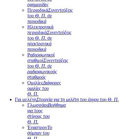
εφημερίδες
Περιοδικά
Συνεντεύξεις
του Θ. Π. σε
περιοδικά
Ηλεκτρονικά
περιοδικά
Συνεντεύξεις
του Θ. Π. σε
ηλεκτρονικά
περιοδικά
Ραδιοφωνικοί
σταθμοί
Συνεντεύξεις
του Θ. Π. σε
ραδιοφωνικούς
σταθμούς
Ομιλίες
Διάφορες
ομιλίες του
Θ. Π.
Για μελέτη
Στοιχεία για τη μελέτη του έργου του Θ. Π.
Γλωσσάρι
Βοήθημα
για τους
στίχους του
Θ. Π.
Έναστρον
Το
σύμπαν του
Θ. Π.