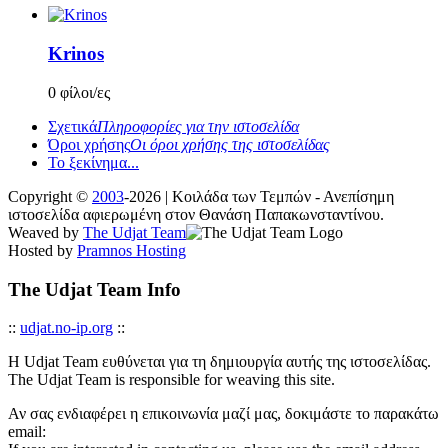
Krinos
0 φίλοι/ες
Σχετικά
Πληροφορίες για την ιστοσελίδα
Όροι χρήσης
Οι όροι χρήσης της ιστοσελίδας
Το ξεκίνημα...
Copyright ©
2003
-2026 | Κοιλάδα των Τεμπών - Ανεπίσημη
ιστοσελίδα αφιερωμένη στον Θανάση Παπακωνσταντίνου.
Weaved by
The Udjat Team
Hosted by
Pramnos Hosting
The Udjat Team Info
::
udjat.no-ip.org
::
Η Udjat Team ευθύνεται για τη δημιουργία αυτής της ιστοσελίδας.
The Udjat Team is responsible for weaving this site.
Αν σας ενδιαφέρει η επικοινωνία μαζί μας, δοκιμάστε το παρακάτω
email: