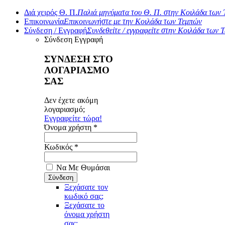
Διά χειρός Θ. Π.
Παλιά μηνύματα του Θ. Π. στην Κοιλάδα των
Επικοινωνία
Επικοινωνήστε με την Κοιλάδα των Τεμπών
Σύνδεση / Εγγραφή
Συνδεθείτε / εγγραφείτε στην Κοιλάδα των 
Σύνδεση
Εγγραφή
ΣΥΝΔΕΣΗ ΣΤΟ
ΛΟΓΑΡΙΑΣΜΟ
ΣΑΣ
Δεν έχετε ακόμη
λογαριασμό;
Εγγραφείτε τώρα!
Όνομα χρήστη *
Κωδικός *
Να Με Θυμάσαι
Ξεχάσατε τον
κωδικό σας;
Ξεχάσατε το
όνομα χρήστη
σας;