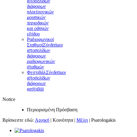
ιστοσελίδων
διάφορων
ηλεκτρονικών
μουσικών
περιοδικών
και οδηγών
εξόδου
Ραδιοφωνικοί
Σταθμοί
Σύνδεσμοι
ιστοσελίδων
διάφορων
ραδιοφωνικών
σταθμών
Φεστιβάλ
Σύνδεσμοι
ιστοσελίδων
διάφορων
φεστιβάλ
Notice
Περιορισμένη Πρόσβαση
Βρίσκεστε εδώ:
Αρχική
|
Κοινότητα
|
Μέλη
|
Psarologakis