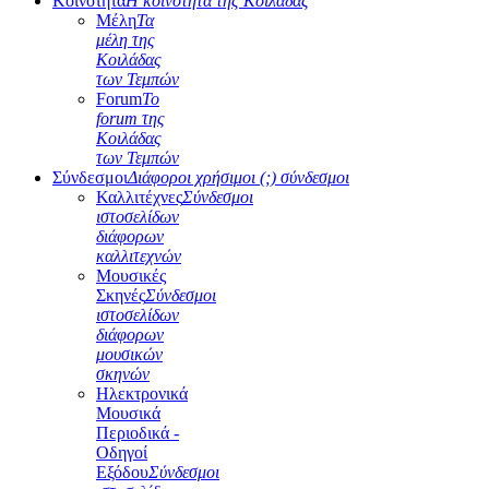
Κοινότητα
Η κοινότητα της Κοιλάδας
Μέλη
Τα
μέλη της
Κοιλάδας
των Τεμπών
Forum
Το
forum της
Κοιλάδας
των Τεμπών
Σύνδεσμοι
Διάφοροι χρήσιμοι (;) σύνδεσμοι
Καλλιτέχνες
Σύνδεσμοι
ιστοσελίδων
διάφορων
καλλιτεχνών
Μουσικές
Σκηνές
Σύνδεσμοι
ιστοσελίδων
διάφορων
μουσικών
σκηνών
Ηλεκτρονικά
Μουσικά
Περιοδικά -
Οδηγοί
Εξόδου
Σύνδεσμοι