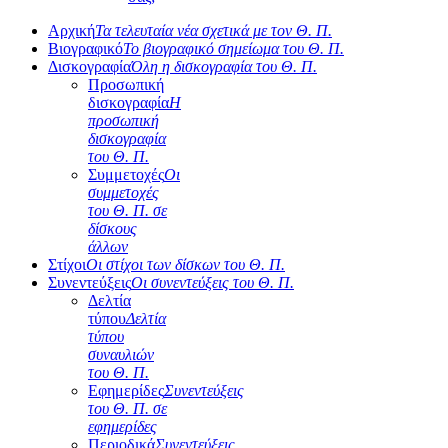
Αρχική
Τα τελευταία νέα σχετικά με τον Θ. Π.
Βιογραφικό
Το βιογραφικό σημείωμα του Θ. Π.
Δισκογραφία
Όλη η δισκογραφία του Θ. Π.
Προσωπική
δισκογραφία
Η
προσωπική
δισκογραφία
του Θ. Π.
Συμμετοχές
Οι
συμμετοχές
του Θ. Π. σε
δίσκους
άλλων
Στίχοι
Οι στίχοι των δίσκων του Θ. Π.
Συνεντεύξεις
Οι συνεντεύξεις του Θ. Π.
Δελτία
τύπου
Δελτία
τύπου
συναυλιών
του Θ. Π.
Εφημερίδες
Συνεντεύξεις
του Θ. Π. σε
εφημερίδες
Περιοδικά
Συνεντεύξεις