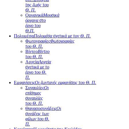
της ζωής του
Θ. Π.
Οργανικά
Μουσικά
όργανα στο
έργο του
Θ.Π.
Πολυμέσα
Πολυμέσα σχετικά με τον Θ. Π.
Φωτογραφίες
Φωτογραφίες
του Θ. Π.
Βίντεο
Βίντεο
του Θ. Π.
Αρχεία
Αρχεία
σχετικά με το
έργο του Θ.
Π.
Εμφανίσεις
Οι ζωντανές εμφανίσεις του Θ. Π.
Συναυλίες
Οι
επίσημες
συναυλίες
του Θ. Π.
Θανασοσυνάξεις
Οι
συνάξεις των
φίλων του Θ.
Π.