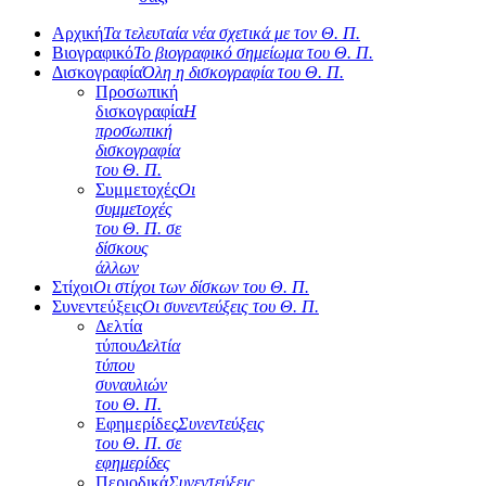
Αρχική
Τα τελευταία νέα σχετικά με τον Θ. Π.
Βιογραφικό
Το βιογραφικό σημείωμα του Θ. Π.
Δισκογραφία
Όλη η δισκογραφία του Θ. Π.
Προσωπική
δισκογραφία
Η
προσωπική
δισκογραφία
του Θ. Π.
Συμμετοχές
Οι
συμμετοχές
του Θ. Π. σε
δίσκους
άλλων
Στίχοι
Οι στίχοι των δίσκων του Θ. Π.
Συνεντεύξεις
Οι συνεντεύξεις του Θ. Π.
Δελτία
τύπου
Δελτία
τύπου
συναυλιών
του Θ. Π.
Εφημερίδες
Συνεντεύξεις
του Θ. Π. σε
εφημερίδες
Περιοδικά
Συνεντεύξεις