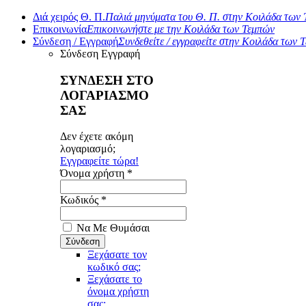
Διά χειρός Θ. Π.
Παλιά μηνύματα του Θ. Π. στην Κοιλάδα των
Επικοινωνία
Επικοινωνήστε με την Κοιλάδα των Τεμπών
Σύνδεση / Εγγραφή
Συνδεθείτε / εγγραφείτε στην Κοιλάδα των 
Σύνδεση
Εγγραφή
ΣΥΝΔΕΣΗ ΣΤΟ
ΛΟΓΑΡΙΑΣΜΟ
ΣΑΣ
Δεν έχετε ακόμη
λογαριασμό;
Εγγραφείτε τώρα!
Όνομα χρήστη *
Κωδικός *
Να Με Θυμάσαι
Ξεχάσατε τον
κωδικό σας;
Ξεχάσατε το
όνομα χρήστη
σας;