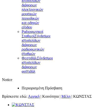
ιστοσελίδων
διάφορων
ηλεκτρονικών
μουσικών
περιοδικών
και οδηγών
εξόδου
Ραδιοφωνικοί
Σταθμοί
Σύνδεσμοι
ιστοσελίδων
διάφορων
ραδιοφωνικών
σταθμών
Φεστιβάλ
Σύνδεσμοι
ιστοσελίδων
διάφορων
φεστιβάλ
Notice
Περιορισμένη Πρόσβαση
Βρίσκεστε εδώ:
Αρχική
|
Κοινότητα
|
Μέλη
|
ΚΩΝΣΤΑΣ