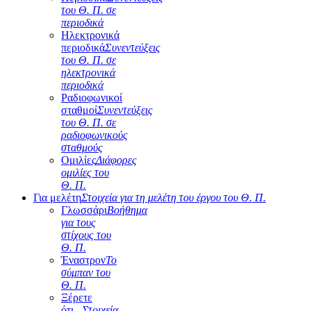
του Θ. Π. σε
περιοδικά
Ηλεκτρονικά
περιοδικά
Συνεντεύξεις
του Θ. Π. σε
ηλεκτρονικά
περιοδικά
Ραδιοφωνικοί
σταθμοί
Συνεντεύξεις
του Θ. Π. σε
ραδιοφωνικούς
σταθμούς
Ομιλίες
Διάφορες
ομιλίες του
Θ. Π.
Για μελέτη
Στοιχεία για τη μελέτη του έργου του Θ. Π.
Γλωσσάρι
Βοήθημα
για τους
στίχους του
Θ. Π.
Έναστρον
Το
σύμπαν του
Θ. Π.
Ξέρετε
ότι...
Στοιχεία