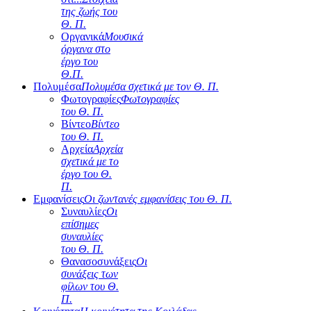
της ζωής του
Θ. Π.
Οργανικά
Μουσικά
όργανα στο
έργο του
Θ.Π.
Πολυμέσα
Πολυμέσα σχετικά με τον Θ. Π.
Φωτογραφίες
Φωτογραφίες
του Θ. Π.
Βίντεο
Βίντεο
του Θ. Π.
Αρχεία
Αρχεία
σχετικά με το
έργο του Θ.
Π.
Εμφανίσεις
Οι ζωντανές εμφανίσεις του Θ. Π.
Συναυλίες
Οι
επίσημες
συναυλίες
του Θ. Π.
Θανασοσυνάξεις
Οι
συνάξεις των
φίλων του Θ.
Π.