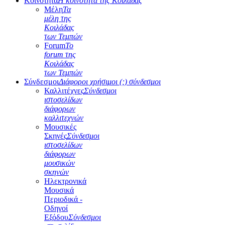
Κοινότητα
Η κοινότητα της Κοιλάδας
Μέλη
Τα
μέλη της
Κοιλάδας
των Τεμπών
Forum
Το
forum της
Κοιλάδας
των Τεμπών
Σύνδεσμοι
Διάφοροι χρήσιμοι (;) σύνδεσμοι
Καλλιτέχνες
Σύνδεσμοι
ιστοσελίδων
διάφορων
καλλιτεχνών
Μουσικές
Σκηνές
Σύνδεσμοι
ιστοσελίδων
διάφορων
μουσικών
σκηνών
Ηλεκτρονικά
Μουσικά
Περιοδικά -
Οδηγοί
Εξόδου
Σύνδεσμοι