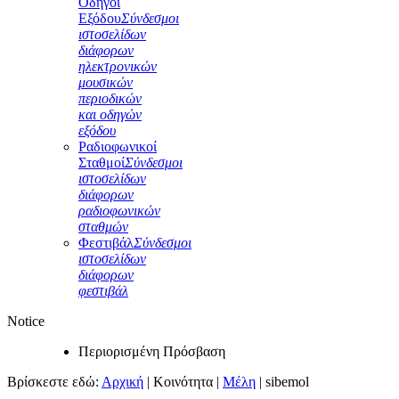
Οδηγοί
Εξόδου
Σύνδεσμοι
ιστοσελίδων
διάφορων
ηλεκτρονικών
μουσικών
περιοδικών
και οδηγών
εξόδου
Ραδιοφωνικοί
Σταθμοί
Σύνδεσμοι
ιστοσελίδων
διάφορων
ραδιοφωνικών
σταθμών
Φεστιβάλ
Σύνδεσμοι
ιστοσελίδων
διάφορων
φεστιβάλ
Notice
Περιορισμένη Πρόσβαση
Βρίσκεστε εδώ:
Αρχική
|
Κοινότητα
|
Μέλη
|
sibemol