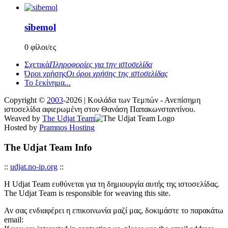
sibemol
0 φίλοι/ες
Σχετικά
Πληροφορίες για την ιστοσελίδα
Όροι χρήσης
Οι όροι χρήσης της ιστοσελίδας
Το ξεκίνημα...
Copyright ©
2003
-2026 | Κοιλάδα των Τεμπών - Ανεπίσημη
ιστοσελίδα αφιερωμένη στον Θανάση Παπακωνσταντίνου.
Weaved by
The Udjat Team
Hosted by
Pramnos Hosting
The Udjat Team Info
::
udjat.no-ip.org
::
Η Udjat Team ευθύνεται για τη δημιουργία αυτής της ιστοσελίδας.
The Udjat Team is responsible for weaving this site.
Αν σας ενδιαφέρει η επικοινωνία μαζί μας, δοκιμάστε το παρακάτω
email: