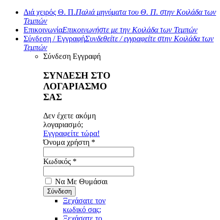
Διά χειρός Θ. Π.
Παλιά μηνύματα του Θ. Π. στην Κοιλάδα των
Τεμπών
Επικοινωνία
Επικοινωνήστε με την Κοιλάδα των Τεμπών
Σύνδεση / Εγγραφή
Συνδεθείτε / εγγραφείτε στην Κοιλάδα των
Τεμπών
Σύνδεση
Εγγραφή
ΣΥΝΔΕΣΗ ΣΤΟ
ΛΟΓΑΡΙΑΣΜΟ
ΣΑΣ
Δεν έχετε ακόμη
λογαριασμό;
Εγγραφείτε τώρα!
Όνομα χρήστη *
Κωδικός *
Να Με Θυμάσαι
Ξεχάσατε τον
κωδικό σας;
Ξεχάσατε το