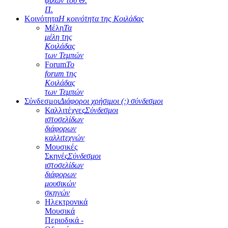
φίλων του Θ.
Π.
Κοινότητα
Η κοινότητα της Κοιλάδας
Μέλη
Τα
μέλη της
Κοιλάδας
των Τεμπών
Forum
Το
forum της
Κοιλάδας
των Τεμπών
Σύνδεσμοι
Διάφοροι χρήσιμοι (;) σύνδεσμοι
Καλλιτέχνες
Σύνδεσμοι
ιστοσελίδων
διάφορων
καλλιτεχνών
Μουσικές
Σκηνές
Σύνδεσμοι
ιστοσελίδων
διάφορων
μουσικών
σκηνών
Ηλεκτρονικά
Μουσικά
Περιοδικά -