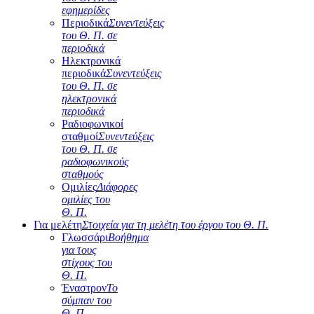
εφημερίδες
Περιοδικά
Συνεντεύξεις
του Θ. Π. σε
περιοδικά
Ηλεκτρονικά
περιοδικά
Συνεντεύξεις
του Θ. Π. σε
ηλεκτρονικά
περιοδικά
Ραδιοφωνικοί
σταθμοί
Συνεντεύξεις
του Θ. Π. σε
ραδιοφωνικούς
σταθμούς
Ομιλίες
Διάφορες
ομιλίες του
Θ. Π.
Για μελέτη
Στοιχεία για τη μελέτη του έργου του Θ. Π.
Γλωσσάρι
Βοήθημα
για τους
στίχους του
Θ. Π.
Έναστρον
Το
σύμπαν του
Θ. Π.