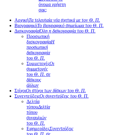
όνομα χρήστη
σας;
Αρχική
Τα τελευταία νέα σχετικά με τον Θ. Π.
Βιογραφικό
Το βιογραφικό σημείωμα του Θ. Π.
Δισκογραφία
Όλη η δισκογραφία του Θ. Π.
Προσωπική
δισκογραφία
Η
προσωπική
δισκογραφία
του Θ. Π.
Συμμετοχές
Οι
συμμετοχές
του Θ. Π. σε
δίσκους
άλλων
Στίχοι
Οι στίχοι των δίσκων του Θ. Π.
Συνεντεύξεις
Οι συνεντεύξεις του Θ. Π.
Δελτία
τύπου
Δελτία
τύπου
συναυλιών
του Θ. Π.
Εφημερίδες
Συνεντεύξεις
του Θ. Π. σε