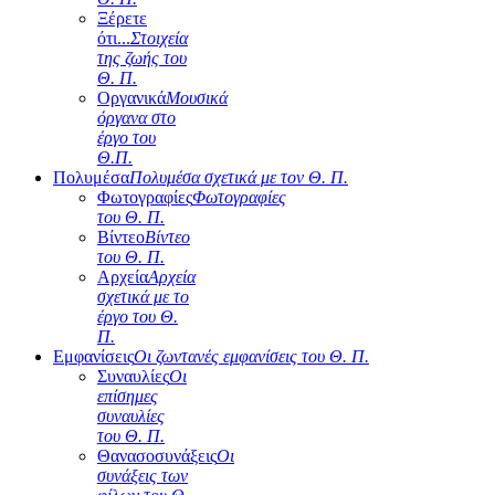
Ξέρετε
ότι...
Στοιχεία
της ζωής του
Θ. Π.
Οργανικά
Μουσικά
όργανα στο
έργο του
Θ.Π.
Πολυμέσα
Πολυμέσα σχετικά με τον Θ. Π.
Φωτογραφίες
Φωτογραφίες
του Θ. Π.
Βίντεο
Βίντεο
του Θ. Π.
Αρχεία
Αρχεία
σχετικά με το
έργο του Θ.
Π.
Εμφανίσεις
Οι ζωντανές εμφανίσεις του Θ. Π.
Συναυλίες
Οι
επίσημες
συναυλίες
του Θ. Π.
Θανασοσυνάξεις
Οι
συνάξεις των