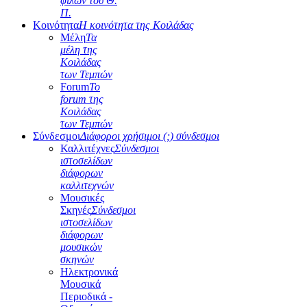
φίλων του Θ.
Π.
Κοινότητα
Η κοινότητα της Κοιλάδας
Μέλη
Τα
μέλη της
Κοιλάδας
των Τεμπών
Forum
Το
forum της
Κοιλάδας
των Τεμπών
Σύνδεσμοι
Διάφοροι χρήσιμοι (;) σύνδεσμοι
Καλλιτέχνες
Σύνδεσμοι
ιστοσελίδων
διάφορων
καλλιτεχνών
Μουσικές
Σκηνές
Σύνδεσμοι
ιστοσελίδων
διάφορων
μουσικών
σκηνών
Ηλεκτρονικά
Μουσικά
Περιοδικά -