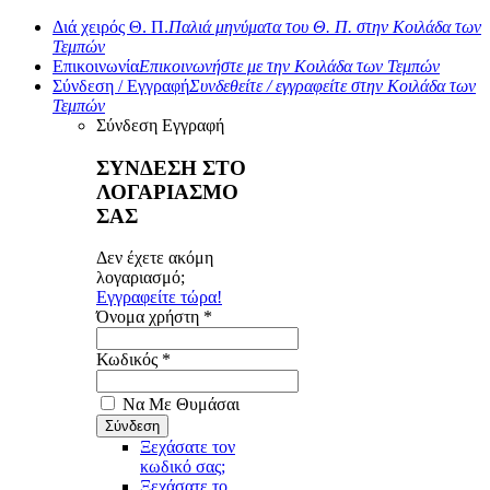
Διά χειρός Θ. Π.
Παλιά μηνύματα του Θ. Π. στην Κοιλάδα των
Τεμπών
Επικοινωνία
Επικοινωνήστε με την Κοιλάδα των Τεμπών
Σύνδεση / Εγγραφή
Συνδεθείτε / εγγραφείτε στην Κοιλάδα των
Τεμπών
Σύνδεση
Εγγραφή
ΣΥΝΔΕΣΗ ΣΤΟ
ΛΟΓΑΡΙΑΣΜΟ
ΣΑΣ
Δεν έχετε ακόμη
λογαριασμό;
Εγγραφείτε τώρα!
Όνομα χρήστη *
Κωδικός *
Να Με Θυμάσαι
Ξεχάσατε τον
κωδικό σας;
Ξεχάσατε το