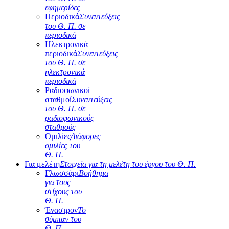
εφημερίδες
Περιοδικά
Συνεντεύξεις
του Θ. Π. σε
περιοδικά
Ηλεκτρονικά
περιοδικά
Συνεντεύξεις
του Θ. Π. σε
ηλεκτρονικά
περιοδικά
Ραδιοφωνικοί
σταθμοί
Συνεντεύξεις
του Θ. Π. σε
ραδιοφωνικούς
σταθμούς
Ομιλίες
Διάφορες
ομιλίες του
Θ. Π.
Για μελέτη
Στοιχεία για τη μελέτη του έργου του Θ. Π.
Γλωσσάρι
Βοήθημα
για τους
στίχους του
Θ. Π.
Έναστρον
Το
σύμπαν του
Θ. Π.