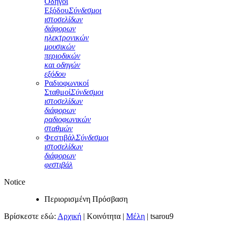
Οδηγοί
Εξόδου
Σύνδεσμοι
ιστοσελίδων
διάφορων
ηλεκτρονικών
μουσικών
περιοδικών
και οδηγών
εξόδου
Ραδιοφωνικοί
Σταθμοί
Σύνδεσμοι
ιστοσελίδων
διάφορων
ραδιοφωνικών
σταθμών
Φεστιβάλ
Σύνδεσμοι
ιστοσελίδων
διάφορων
φεστιβάλ
Notice
Περιορισμένη Πρόσβαση
Βρίσκεστε εδώ:
Αρχική
|
Κοινότητα
|
Μέλη
|
tsarou9