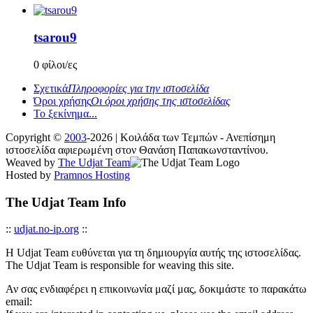
tsarou9
0 φίλοι/ες
Σχετικά
Πληροφορίες για την ιστοσελίδα
Όροι χρήσης
Οι όροι χρήσης της ιστοσελίδας
Το ξεκίνημα...
Copyright ©
2003
-2026 | Κοιλάδα των Τεμπών - Ανεπίσημη
ιστοσελίδα αφιερωμένη στον Θανάση Παπακωνσταντίνου.
Weaved by
The Udjat Team
Hosted by
Pramnos Hosting
The Udjat Team Info
::
udjat.no-ip.org
::
Η Udjat Team ευθύνεται για τη δημιουργία αυτής της ιστοσελίδας.
The Udjat Team is responsible for weaving this site.
Αν σας ενδιαφέρει η επικοινωνία μαζί μας, δοκιμάστε το παρακάτω
email: