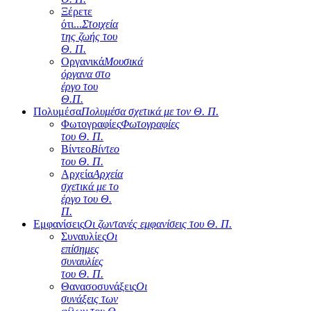
Ξέρετε
ότι...
Στοιχεία
της ζωής του
Θ. Π.
Οργανικά
Μουσικά
όργανα στο
έργο του
Θ.Π.
Πολυμέσα
Πολυμέσα σχετικά με τον Θ. Π.
Φωτογραφίες
Φωτογραφίες
του Θ. Π.
Βίντεο
Βίντεο
του Θ. Π.
Αρχεία
Αρχεία
σχετικά με το
έργο του Θ.
Π.
Εμφανίσεις
Οι ζωντανές εμφανίσεις του Θ. Π.
Συναυλίες
Οι
επίσημες
συναυλίες
του Θ. Π.
Θανασοσυνάξεις
Οι
συνάξεις των