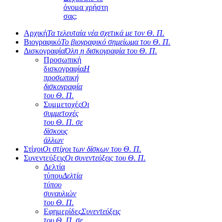
όνομα χρήστη
σας;
Αρχική
Τα τελευταία νέα σχετικά με τον Θ. Π.
Βιογραφικό
Το βιογραφικό σημείωμα του Θ. Π.
Δισκογραφία
Όλη η δισκογραφία του Θ. Π.
Προσωπική
δισκογραφία
Η
προσωπική
δισκογραφία
του Θ. Π.
Συμμετοχές
Οι
συμμετοχές
του Θ. Π. σε
δίσκους
άλλων
Στίχοι
Οι στίχοι των δίσκων του Θ. Π.
Συνεντεύξεις
Οι συνεντεύξεις του Θ. Π.
Δελτία
τύπου
Δελτία
τύπου
συναυλιών
του Θ. Π.
Εφημερίδες
Συνεντεύξεις
του Θ. Π. σε