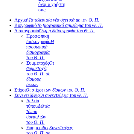
όνομα χρήστη
σας;
Αρχική
Τα τελευταία νέα σχετικά με τον Θ. Π.
Βιογραφικό
Το βιογραφικό σημείωμα του Θ. Π.
Δισκογραφία
Όλη η δισκογραφία του Θ. Π.
Προσωπική
δισκογραφία
Η
προσωπική
δισκογραφία
του Θ. Π.
Συμμετοχές
Οι
συμμετοχές
του Θ. Π. σε
δίσκους
άλλων
Στίχοι
Οι στίχοι των δίσκων του Θ. Π.
Συνεντεύξεις
Οι συνεντεύξεις του Θ. Π.
Δελτία
τύπου
Δελτία
τύπου
συναυλιών
του Θ. Π.
Εφημερίδες
Συνεντεύξεις
του Θ. Π. σε