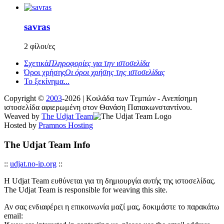
savras
2 φίλοι/ες
Σχετικά
Πληροφορίες για την ιστοσελίδα
Όροι χρήσης
Οι όροι χρήσης της ιστοσελίδας
Το ξεκίνημα...
Copyright ©
2003
-2026 | Κοιλάδα των Τεμπών - Ανεπίσημη
ιστοσελίδα αφιερωμένη στον Θανάση Παπακωνσταντίνου.
Weaved by
The Udjat Team
Hosted by
Pramnos Hosting
The Udjat Team Info
::
udjat.no-ip.org
::
Η Udjat Team ευθύνεται για τη δημιουργία αυτής της ιστοσελίδας.
The Udjat Team is responsible for weaving this site.
Αν σας ενδιαφέρει η επικοινωνία μαζί μας, δοκιμάστε το παρακάτω
email: