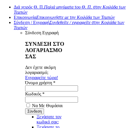
Διά χειρός Θ. Π.
Παλιά μηνύματα του Θ. Π. στην Κοιλάδα των
Τεμπών
Επικοινωνία
Επικοινωνήστε με την Κοιλάδα των Τεμπών
Σύνδεση / Εγγραφή
Συνδεθείτε / εγγραφείτε στην Κοιλάδα των
Τεμπών
Σύνδεση
Εγγραφή
ΣΥΝΔΕΣΗ ΣΤΟ
ΛΟΓΑΡΙΑΣΜΟ
ΣΑΣ
Δεν έχετε ακόμη
λογαριασμό;
Εγγραφείτε τώρα!
Όνομα χρήστη *
Κωδικός *
Να Με Θυμάσαι
Ξεχάσατε τον
κωδικό σας;
Ξεχάσατε το