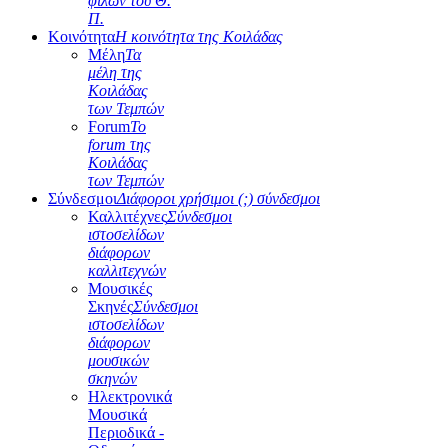
φίλων του Θ.
Π.
Κοινότητα
Η κοινότητα της Κοιλάδας
Μέλη
Τα
μέλη της
Κοιλάδας
των Τεμπών
Forum
Το
forum της
Κοιλάδας
των Τεμπών
Σύνδεσμοι
Διάφοροι χρήσιμοι (;) σύνδεσμοι
Καλλιτέχνες
Σύνδεσμοι
ιστοσελίδων
διάφορων
καλλιτεχνών
Μουσικές
Σκηνές
Σύνδεσμοι
ιστοσελίδων
διάφορων
μουσικών
σκηνών
Ηλεκτρονικά
Μουσικά
Περιοδικά -