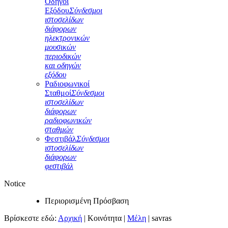
Οδηγοί
Εξόδου
Σύνδεσμοι
ιστοσελίδων
διάφορων
ηλεκτρονικών
μουσικών
περιοδικών
και οδηγών
εξόδου
Ραδιοφωνικοί
Σταθμοί
Σύνδεσμοι
ιστοσελίδων
διάφορων
ραδιοφωνικών
σταθμών
Φεστιβάλ
Σύνδεσμοι
ιστοσελίδων
διάφορων
φεστιβάλ
Notice
Περιορισμένη Πρόσβαση
Βρίσκεστε εδώ:
Αρχική
|
Κοινότητα
|
Μέλη
|
savras