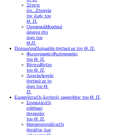
Ξέρετε
ότι...
Στοιχεία
της ζωής του
Θ. Π.
Οργανικά
Μουσικά
όργανα στο
έργο του
Θ.Π.
Πολυμέσα
Πολυμέσα σχετικά με τον Θ. Π.
Φωτογραφίες
Φωτογραφίες
του Θ. Π.
Βίντεο
Βίντεο
του Θ. Π.
Αρχεία
Αρχεία
σχετικά με το
έργο του Θ.
Π.
Εμφανίσεις
Οι ζωντανές εμφανίσεις του Θ. Π.
Συναυλίες
Οι
επίσημες
συναυλίες
του Θ. Π.
Θανασοσυνάξεις
Οι
συνάξεις των