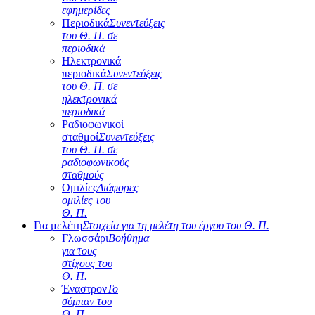
εφημερίδες
Περιοδικά
Συνεντεύξεις
του Θ. Π. σε
περιοδικά
Ηλεκτρονικά
περιοδικά
Συνεντεύξεις
του Θ. Π. σε
ηλεκτρονικά
περιοδικά
Ραδιοφωνικοί
σταθμοί
Συνεντεύξεις
του Θ. Π. σε
ραδιοφωνικούς
σταθμούς
Ομιλίες
Διάφορες
ομιλίες του
Θ. Π.
Για μελέτη
Στοιχεία για τη μελέτη του έργου του Θ. Π.
Γλωσσάρι
Βοήθημα
για τους
στίχους του
Θ. Π.
Έναστρον
Το
σύμπαν του
Θ. Π.