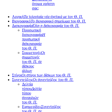
όνομα χρήστη
σας;
Αρχική
Τα τελευταία νέα σχετικά με τον Θ. Π.
Βιογραφικό
Το βιογραφικό σημείωμα του Θ. Π.
Δισκογραφία
Όλη η δισκογραφία του Θ. Π.
Προσωπική
δισκογραφία
Η
προσωπική
δισκογραφία
του Θ. Π.
Συμμετοχές
Οι
συμμετοχές
του Θ. Π. σε
δίσκους
άλλων
Στίχοι
Οι στίχοι των δίσκων του Θ. Π.
Συνεντεύξεις
Οι συνεντεύξεις του Θ. Π.
Δελτία
τύπου
Δελτία
τύπου
συναυλιών
του Θ. Π.
Εφημερίδες
Συνεντεύξεις
του Θ. Π. σε