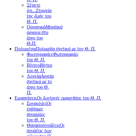
Ξέρετε
ότι...
Στοιχεία
της ζωής του
Θ. Π.
Οργανικά
Μουσικά
όργανα στο
έργο του
Θ.Π.
Πολυμέσα
Πολυμέσα σχετικά με τον Θ. Π.
Φωτογραφίες
Φωτογραφίες
του Θ. Π.
Βίντεο
Βίντεο
του Θ. Π.
Αρχεία
Αρχεία
σχετικά με το
έργο του Θ.
Π.
Εμφανίσεις
Οι ζωντανές εμφανίσεις του Θ. Π.
Συναυλίες
Οι
επίσημες
συναυλίες
του Θ. Π.
Θανασοσυνάξεις
Οι
συνάξεις των