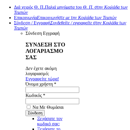
Διά χειρός Θ. Π.
Παλιά μηνύματα του Θ. Π. στην Κοιλάδα των
Τεμπών
Επικοινωνία
Επικοινωνήστε με την Κοιλάδα των Τεμπών
Σύνδεση / Εγγραφή
Συνδεθείτε / εγγραφείτε στην Κοιλάδα των
Τεμπών
Σύνδεση
Εγγραφή
ΣΥΝΔΕΣΗ ΣΤΟ
ΛΟΓΑΡΙΑΣΜΟ
ΣΑΣ
Δεν έχετε ακόμη
λογαριασμό;
Εγγραφείτε τώρα!
Όνομα χρήστη *
Κωδικός *
Να Με Θυμάσαι
Ξεχάσατε τον
κωδικό σας;
Ξεχάσατε το