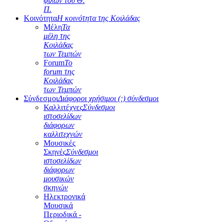
φίλων του Θ.
Π.
Κοινότητα
Η κοινότητα της Κοιλάδας
Μέλη
Τα
μέλη της
Κοιλάδας
των Τεμπών
Forum
Το
forum της
Κοιλάδας
των Τεμπών
Σύνδεσμοι
Διάφοροι χρήσιμοι (;) σύνδεσμοι
Καλλιτέχνες
Σύνδεσμοι
ιστοσελίδων
διάφορων
καλλιτεχνών
Μουσικές
Σκηνές
Σύνδεσμοι
ιστοσελίδων
διάφορων
μουσικών
σκηνών
Ηλεκτρονικά
Μουσικά
Περιοδικά -