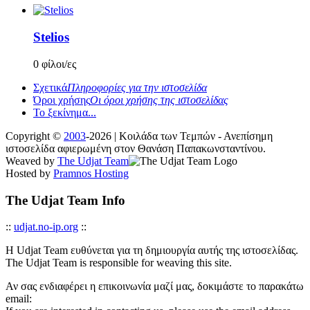
Stelios
0 φίλοι/ες
Σχετικά
Πληροφορίες για την ιστοσελίδα
Όροι χρήσης
Οι όροι χρήσης της ιστοσελίδας
Το ξεκίνημα...
Copyright ©
2003
-2026 | Κοιλάδα των Τεμπών - Ανεπίσημη
ιστοσελίδα αφιερωμένη στον Θανάση Παπακωνσταντίνου.
Weaved by
The Udjat Team
Hosted by
Pramnos Hosting
The Udjat Team Info
::
udjat.no-ip.org
::
Η Udjat Team ευθύνεται για τη δημιουργία αυτής της ιστοσελίδας.
The Udjat Team is responsible for weaving this site.
Αν σας ενδιαφέρει η επικοινωνία μαζί μας, δοκιμάστε το παρακάτω
email: