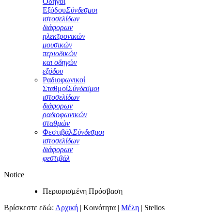
Οδηγοί
Εξόδου
Σύνδεσμοι
ιστοσελίδων
διάφορων
ηλεκτρονικών
μουσικών
περιοδικών
και οδηγών
εξόδου
Ραδιοφωνικοί
Σταθμοί
Σύνδεσμοι
ιστοσελίδων
διάφορων
ραδιοφωνικών
σταθμών
Φεστιβάλ
Σύνδεσμοι
ιστοσελίδων
διάφορων
φεστιβάλ
Notice
Περιορισμένη Πρόσβαση
Βρίσκεστε εδώ:
Αρχική
|
Κοινότητα
|
Μέλη
|
Stelios