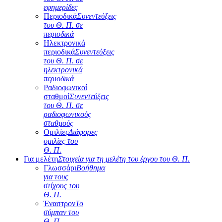
εφημερίδες
Περιοδικά
Συνεντεύξεις
του Θ. Π. σε
περιοδικά
Ηλεκτρονικά
περιοδικά
Συνεντεύξεις
του Θ. Π. σε
ηλεκτρονικά
περιοδικά
Ραδιοφωνικοί
σταθμοί
Συνεντεύξεις
του Θ. Π. σε
ραδιοφωνικούς
σταθμούς
Ομιλίες
Διάφορες
ομιλίες του
Θ. Π.
Για μελέτη
Στοιχεία για τη μελέτη του έργου του Θ. Π.
Γλωσσάρι
Βοήθημα
για τους
στίχους του
Θ. Π.
Έναστρον
Το
σύμπαν του
Θ. Π.