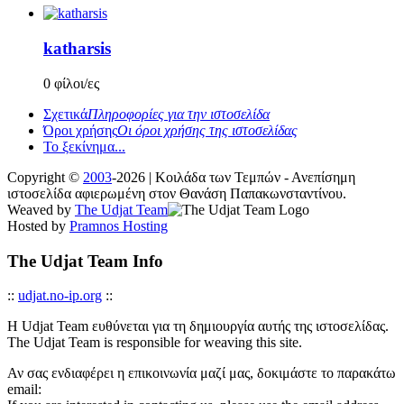
katharsis
0 φίλοι/ες
Σχετικά
Πληροφορίες για την ιστοσελίδα
Όροι χρήσης
Οι όροι χρήσης της ιστοσελίδας
Το ξεκίνημα...
Copyright ©
2003
-2026 | Κοιλάδα των Τεμπών - Ανεπίσημη
ιστοσελίδα αφιερωμένη στον Θανάση Παπακωνσταντίνου.
Weaved by
The Udjat Team
Hosted by
Pramnos Hosting
The Udjat Team Info
::
udjat.no-ip.org
::
Η Udjat Team ευθύνεται για τη δημιουργία αυτής της ιστοσελίδας.
The Udjat Team is responsible for weaving this site.
Αν σας ενδιαφέρει η επικοινωνία μαζί μας, δοκιμάστε το παρακάτω
email: