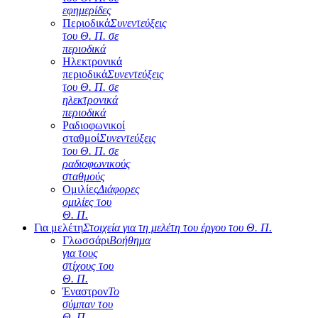
εφημερίδες
Περιοδικά
Συνεντεύξεις
του Θ. Π. σε
περιοδικά
Ηλεκτρονικά
περιοδικά
Συνεντεύξεις
του Θ. Π. σε
ηλεκτρονικά
περιοδικά
Ραδιοφωνικοί
σταθμοί
Συνεντεύξεις
του Θ. Π. σε
ραδιοφωνικούς
σταθμούς
Ομιλίες
Διάφορες
ομιλίες του
Θ. Π.
Για μελέτη
Στοιχεία για τη μελέτη του έργου του Θ. Π.
Γλωσσάρι
Βοήθημα
για τους
στίχους του
Θ. Π.
Έναστρον
Το
σύμπαν του
Θ. Π.