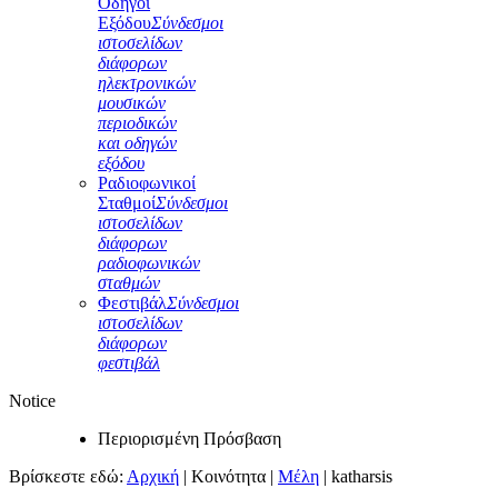
Οδηγοί
Εξόδου
Σύνδεσμοι
ιστοσελίδων
διάφορων
ηλεκτρονικών
μουσικών
περιοδικών
και οδηγών
εξόδου
Ραδιοφωνικοί
Σταθμοί
Σύνδεσμοι
ιστοσελίδων
διάφορων
ραδιοφωνικών
σταθμών
Φεστιβάλ
Σύνδεσμοι
ιστοσελίδων
διάφορων
φεστιβάλ
Notice
Περιορισμένη Πρόσβαση
Βρίσκεστε εδώ:
Αρχική
|
Κοινότητα
|
Μέλη
|
katharsis