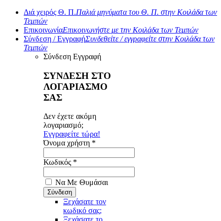
Διά χειρός Θ. Π.
Παλιά μηνύματα του Θ. Π. στην Κοιλάδα των
Τεμπών
Επικοινωνία
Επικοινωνήστε με την Κοιλάδα των Τεμπών
Σύνδεση / Εγγραφή
Συνδεθείτε / εγγραφείτε στην Κοιλάδα των
Τεμπών
Σύνδεση
Εγγραφή
ΣΥΝΔΕΣΗ ΣΤΟ
ΛΟΓΑΡΙΑΣΜΟ
ΣΑΣ
Δεν έχετε ακόμη
λογαριασμό;
Εγγραφείτε τώρα!
Όνομα χρήστη *
Κωδικός *
Να Με Θυμάσαι
Ξεχάσατε τον
κωδικό σας;
Ξεχάσατε το