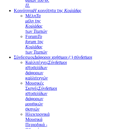
φίλων του Θ.
Π.
Κοινότητα
Η κοινότητα της Κοιλάδας
Μέλη
Τα
μέλη της
Κοιλάδας
των Τεμπών
Forum
Το
forum της
Κοιλάδας
των Τεμπών
Σύνδεσμοι
Διάφοροι χρήσιμοι (;) σύνδεσμοι
Καλλιτέχνες
Σύνδεσμοι
ιστοσελίδων
διάφορων
καλλιτεχνών
Μουσικές
Σκηνές
Σύνδεσμοι
ιστοσελίδων
διάφορων
μουσικών
σκηνών
Ηλεκτρονικά
Μουσικά
Περιοδικά -