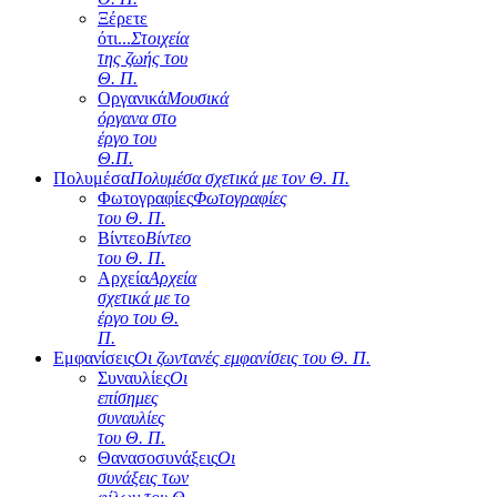
Ξέρετε
ότι...
Στοιχεία
της ζωής του
Θ. Π.
Οργανικά
Μουσικά
όργανα στο
έργο του
Θ.Π.
Πολυμέσα
Πολυμέσα σχετικά με τον Θ. Π.
Φωτογραφίες
Φωτογραφίες
του Θ. Π.
Βίντεο
Βίντεο
του Θ. Π.
Αρχεία
Αρχεία
σχετικά με το
έργο του Θ.
Π.
Εμφανίσεις
Οι ζωντανές εμφανίσεις του Θ. Π.
Συναυλίες
Οι
επίσημες
συναυλίες
του Θ. Π.
Θανασοσυνάξεις
Οι
συνάξεις των