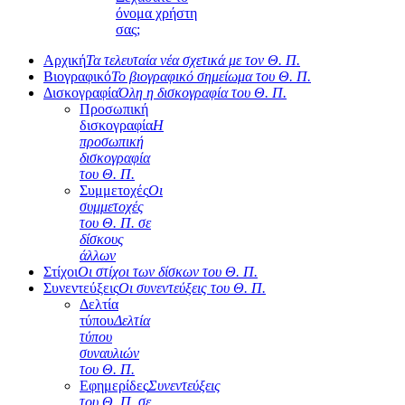
όνομα χρήστη
σας;
Αρχική
Τα τελευταία νέα σχετικά με τον Θ. Π.
Βιογραφικό
Το βιογραφικό σημείωμα του Θ. Π.
Δισκογραφία
Όλη η δισκογραφία του Θ. Π.
Προσωπική
δισκογραφία
Η
προσωπική
δισκογραφία
του Θ. Π.
Συμμετοχές
Οι
συμμετοχές
του Θ. Π. σε
δίσκους
άλλων
Στίχοι
Οι στίχοι των δίσκων του Θ. Π.
Συνεντεύξεις
Οι συνεντεύξεις του Θ. Π.
Δελτία
τύπου
Δελτία
τύπου
συναυλιών
του Θ. Π.
Εφημερίδες
Συνεντεύξεις
του Θ. Π. σε