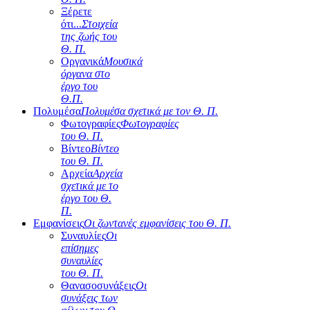
Ξέρετε
ότι...
Στοιχεία
της ζωής του
Θ. Π.
Οργανικά
Μουσικά
όργανα στο
έργο του
Θ.Π.
Πολυμέσα
Πολυμέσα σχετικά με τον Θ. Π.
Φωτογραφίες
Φωτογραφίες
του Θ. Π.
Βίντεο
Βίντεο
του Θ. Π.
Αρχεία
Αρχεία
σχετικά με το
έργο του Θ.
Π.
Εμφανίσεις
Οι ζωντανές εμφανίσεις του Θ. Π.
Συναυλίες
Οι
επίσημες
συναυλίες
του Θ. Π.
Θανασοσυνάξεις
Οι
συνάξεις των