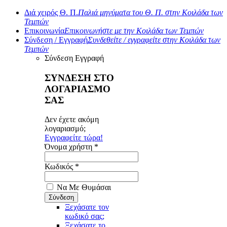
Διά χειρός Θ. Π.
Παλιά μηνύματα του Θ. Π. στην Κοιλάδα των
Τεμπών
Επικοινωνία
Επικοινωνήστε με την Κοιλάδα των Τεμπών
Σύνδεση / Εγγραφή
Συνδεθείτε / εγγραφείτε στην Κοιλάδα των
Τεμπών
Σύνδεση
Εγγραφή
ΣΥΝΔΕΣΗ ΣΤΟ
ΛΟΓΑΡΙΑΣΜΟ
ΣΑΣ
Δεν έχετε ακόμη
λογαριασμό;
Εγγραφείτε τώρα!
Όνομα χρήστη *
Κωδικός *
Να Με Θυμάσαι
Ξεχάσατε τον
κωδικό σας;
Ξεχάσατε το