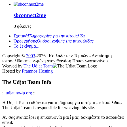
sbconnect2me
0 φίλοι/ες
Σχετικά
Πληροφορίες για την ιστοσελίδα
Όροι χρήσης
Οι όροι χρήσης της ιστοσελίδας
Το ξεκίνημα...
Copyright ©
2003
-2026 | Κοιλάδα των Τεμπών - Ανεπίσημη
ιστοσελίδα αφιερωμένη στον Θανάση Παπακωνσταντίνου.
Weaved by
The Udjat Team
Hosted by
Pramnos Hosting
The Udjat Team Info
::
udjat.no-ip.org
::
Η Udjat Team ευθύνεται για τη δημιουργία αυτής της ιστοσελίδας.
The Udjat Team is responsible for weaving this site.
Αν σας ενδιαφέρει η επικοινωνία μαζί μας, δοκιμάστε το παρακάτω
email: