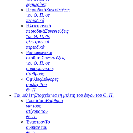
εφημερίδες
Περιοδικά
Συνεντεύξεις
του Θ. Π. σε
περιοδικά
Ηλεκτρονικά
περιοδικά
Συνεντεύξεις
του Θ. Π. σε
ηλεκτρονικά
περιοδικά
Ραδιοφωνικοί
σταθμοί
Συνεντεύξεις
του Θ. Π. σε
ραδιοφωνικούς
σταθμούς
Ομιλίες
Διάφορες
ομιλίες του
Θ. Π.
Για μελέτη
Στοιχεία για τη μελέτη του έργου του Θ. Π.
Γλωσσάρι
Βοήθημα
για τους
στίχους του
Θ. Π.
Έναστρον
Το
σύμπαν του
Θ. Π.