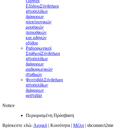
Οδηγοί
Εξόδου
Σύνδεσμοι
ιστοσελίδων
διάφορων
ηλεκτρονικών
μουσικών
περιοδικών
και οδηγών
εξόδου
Ραδιοφωνικοί
Σταθμοί
Σύνδεσμοι
ιστοσελίδων
διάφορων
ραδιοφωνικών
σταθμών
Φεστιβάλ
Σύνδεσμοι
ιστοσελίδων
διάφορων
φεστιβάλ
Notice
Περιορισμένη Πρόσβαση
Βρίσκεστε εδώ:
Αρχική
|
Κοινότητα
|
Μέλη
|
sbconnect2me