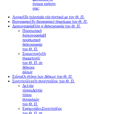
όνομα χρήστη
σας;
Αρχική
Τα τελευταία νέα σχετικά με τον Θ. Π.
Βιογραφικό
Το βιογραφικό σημείωμα του Θ. Π.
Δισκογραφία
Όλη η δισκογραφία του Θ. Π.
Προσωπική
δισκογραφία
Η
προσωπική
δισκογραφία
του Θ. Π.
Συμμετοχές
Οι
συμμετοχές
του Θ. Π. σε
δίσκους
άλλων
Στίχοι
Οι στίχοι των δίσκων του Θ. Π.
Συνεντεύξεις
Οι συνεντεύξεις του Θ. Π.
Δελτία
τύπου
Δελτία
τύπου
συναυλιών
του Θ. Π.
Εφημερίδες
Συνεντεύξεις
του Θ. Π. σε