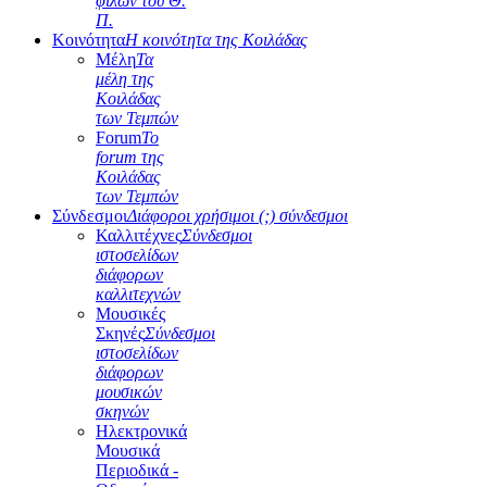
φίλων του Θ.
Π.
Κοινότητα
Η κοινότητα της Κοιλάδας
Μέλη
Τα
μέλη της
Κοιλάδας
των Τεμπών
Forum
Το
forum της
Κοιλάδας
των Τεμπών
Σύνδεσμοι
Διάφοροι χρήσιμοι (;) σύνδεσμοι
Καλλιτέχνες
Σύνδεσμοι
ιστοσελίδων
διάφορων
καλλιτεχνών
Μουσικές
Σκηνές
Σύνδεσμοι
ιστοσελίδων
διάφορων
μουσικών
σκηνών
Ηλεκτρονικά
Μουσικά
Περιοδικά -