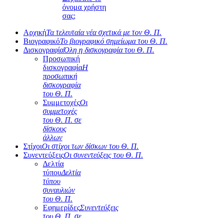
όνομα χρήστη
σας;
Αρχική
Τα τελευταία νέα σχετικά με τον Θ. Π.
Βιογραφικό
Το βιογραφικό σημείωμα του Θ. Π.
Δισκογραφία
Όλη η δισκογραφία του Θ. Π.
Προσωπική
δισκογραφία
Η
προσωπική
δισκογραφία
του Θ. Π.
Συμμετοχές
Οι
συμμετοχές
του Θ. Π. σε
δίσκους
άλλων
Στίχοι
Οι στίχοι των δίσκων του Θ. Π.
Συνεντεύξεις
Οι συνεντεύξεις του Θ. Π.
Δελτία
τύπου
Δελτία
τύπου
συναυλιών
του Θ. Π.
Εφημερίδες
Συνεντεύξεις
του Θ. Π. σε