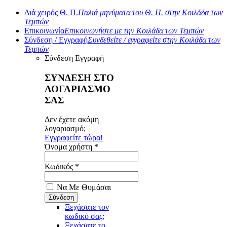
Διά χειρός Θ. Π.
Παλιά μηνύματα του Θ. Π. στην Κοιλάδα των
Τεμπών
Επικοινωνία
Επικοινωνήστε με την Κοιλάδα των Τεμπών
Σύνδεση / Εγγραφή
Συνδεθείτε / εγγραφείτε στην Κοιλάδα των
Τεμπών
Σύνδεση
Εγγραφή
ΣΥΝΔΕΣΗ ΣΤΟ
ΛΟΓΑΡΙΑΣΜΟ
ΣΑΣ
Δεν έχετε ακόμη
λογαριασμό;
Εγγραφείτε τώρα!
Όνομα χρήστη *
Κωδικός *
Να Με Θυμάσαι
Ξεχάσατε τον
κωδικό σας;
Ξεχάσατε το