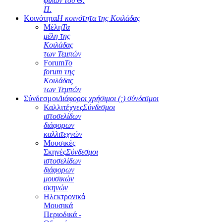
φίλων του Θ.
Π.
Κοινότητα
Η κοινότητα της Κοιλάδας
Μέλη
Τα
μέλη της
Κοιλάδας
των Τεμπών
Forum
Το
forum της
Κοιλάδας
των Τεμπών
Σύνδεσμοι
Διάφοροι χρήσιμοι (;) σύνδεσμοι
Καλλιτέχνες
Σύνδεσμοι
ιστοσελίδων
διάφορων
καλλιτεχνών
Μουσικές
Σκηνές
Σύνδεσμοι
ιστοσελίδων
διάφορων
μουσικών
σκηνών
Ηλεκτρονικά
Μουσικά
Περιοδικά -