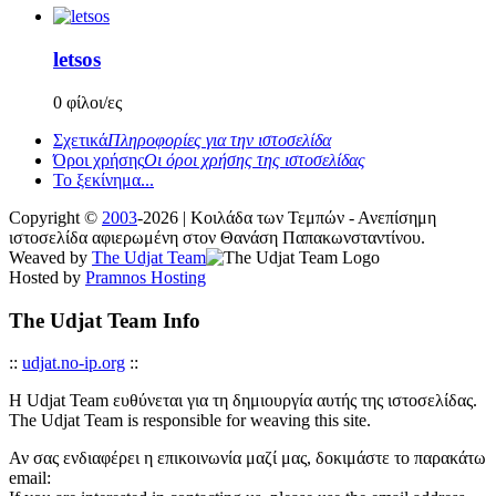
letsos
0 φίλοι/ες
Σχετικά
Πληροφορίες για την ιστοσελίδα
Όροι χρήσης
Οι όροι χρήσης της ιστοσελίδας
Το ξεκίνημα...
Copyright ©
2003
-2026 | Κοιλάδα των Τεμπών - Ανεπίσημη
ιστοσελίδα αφιερωμένη στον Θανάση Παπακωνσταντίνου.
Weaved by
The Udjat Team
Hosted by
Pramnos Hosting
The Udjat Team Info
::
udjat.no-ip.org
::
Η Udjat Team ευθύνεται για τη δημιουργία αυτής της ιστοσελίδας.
The Udjat Team is responsible for weaving this site.
Αν σας ενδιαφέρει η επικοινωνία μαζί μας, δοκιμάστε το παρακάτω
email: