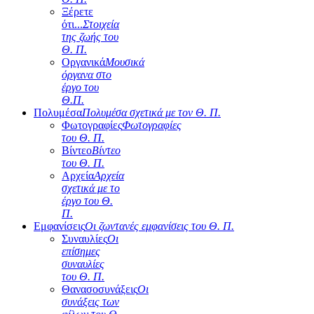
Ξέρετε
ότι...
Στοιχεία
της ζωής του
Θ. Π.
Οργανικά
Μουσικά
όργανα στο
έργο του
Θ.Π.
Πολυμέσα
Πολυμέσα σχετικά με τον Θ. Π.
Φωτογραφίες
Φωτογραφίες
του Θ. Π.
Βίντεο
Βίντεο
του Θ. Π.
Αρχεία
Αρχεία
σχετικά με το
έργο του Θ.
Π.
Εμφανίσεις
Οι ζωντανές εμφανίσεις του Θ. Π.
Συναυλίες
Οι
επίσημες
συναυλίες
του Θ. Π.
Θανασοσυνάξεις
Οι
συνάξεις των