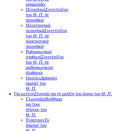
εφημερίδες
Περιοδικά
Συνεντεύξεις
του Θ. Π. σε
περιοδικά
Ηλεκτρονικά
περιοδικά
Συνεντεύξεις
του Θ. Π. σε
ηλεκτρονικά
περιοδικά
Ραδιοφωνικοί
σταθμοί
Συνεντεύξεις
του Θ. Π. σε
ραδιοφωνικούς
σταθμούς
Ομιλίες
Διάφορες
ομιλίες του
Θ. Π.
Για μελέτη
Στοιχεία για τη μελέτη του έργου του Θ. Π.
Γλωσσάρι
Βοήθημα
για τους
στίχους του
Θ. Π.
Έναστρον
Το
σύμπαν του
Θ. Π.