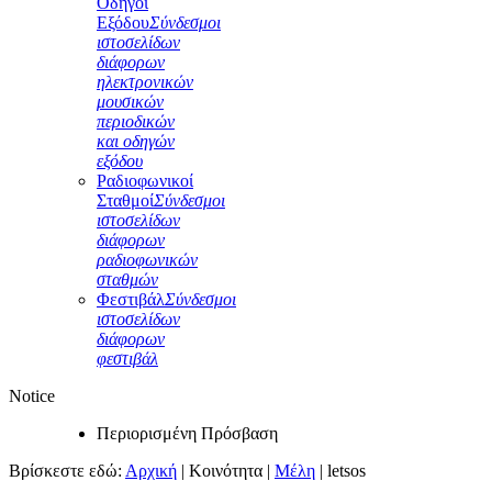
Οδηγοί
Εξόδου
Σύνδεσμοι
ιστοσελίδων
διάφορων
ηλεκτρονικών
μουσικών
περιοδικών
και οδηγών
εξόδου
Ραδιοφωνικοί
Σταθμοί
Σύνδεσμοι
ιστοσελίδων
διάφορων
ραδιοφωνικών
σταθμών
Φεστιβάλ
Σύνδεσμοι
ιστοσελίδων
διάφορων
φεστιβάλ
Notice
Περιορισμένη Πρόσβαση
Βρίσκεστε εδώ:
Αρχική
|
Κοινότητα
|
Μέλη
|
letsos