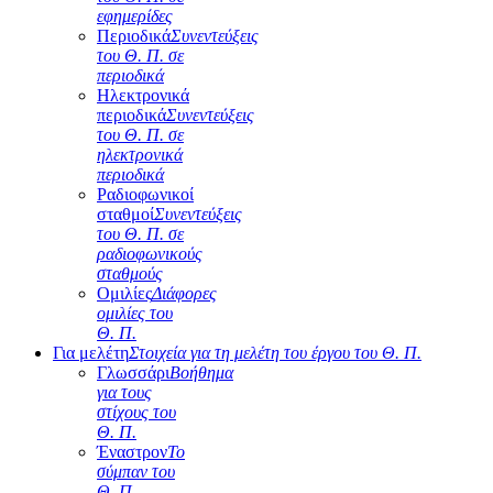
εφημερίδες
Περιοδικά
Συνεντεύξεις
του Θ. Π. σε
περιοδικά
Ηλεκτρονικά
περιοδικά
Συνεντεύξεις
του Θ. Π. σε
ηλεκτρονικά
περιοδικά
Ραδιοφωνικοί
σταθμοί
Συνεντεύξεις
του Θ. Π. σε
ραδιοφωνικούς
σταθμούς
Ομιλίες
Διάφορες
ομιλίες του
Θ. Π.
Για μελέτη
Στοιχεία για τη μελέτη του έργου του Θ. Π.
Γλωσσάρι
Βοήθημα
για τους
στίχους του
Θ. Π.
Έναστρον
Το
σύμπαν του
Θ. Π.