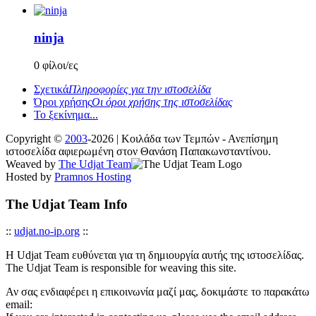
ninja
0 φίλοι/ες
Σχετικά
Πληροφορίες για την ιστοσελίδα
Όροι χρήσης
Οι όροι χρήσης της ιστοσελίδας
Το ξεκίνημα...
Copyright ©
2003
-2026 | Κοιλάδα των Τεμπών - Ανεπίσημη
ιστοσελίδα αφιερωμένη στον Θανάση Παπακωνσταντίνου.
Weaved by
The Udjat Team
Hosted by
Pramnos Hosting
The Udjat Team Info
::
udjat.no-ip.org
::
Η Udjat Team ευθύνεται για τη δημιουργία αυτής της ιστοσελίδας.
The Udjat Team is responsible for weaving this site.
Αν σας ενδιαφέρει η επικοινωνία μαζί μας, δοκιμάστε το παρακάτω
email: