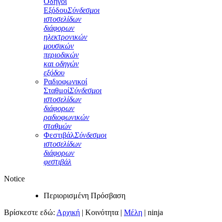
Οδηγοί
Εξόδου
Σύνδεσμοι
ιστοσελίδων
διάφορων
ηλεκτρονικών
μουσικών
περιοδικών
και οδηγών
εξόδου
Ραδιοφωνικοί
Σταθμοί
Σύνδεσμοι
ιστοσελίδων
διάφορων
ραδιοφωνικών
σταθμών
Φεστιβάλ
Σύνδεσμοι
ιστοσελίδων
διάφορων
φεστιβάλ
Notice
Περιορισμένη Πρόσβαση
Βρίσκεστε εδώ:
Αρχική
|
Κοινότητα
|
Μέλη
|
ninja