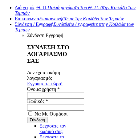
Διά χειρός Θ. Π.
Παλιά μηνύματα του Θ. Π. στην Κοιλάδα των
Τεμπών
Επικοινωνία
Επικοινωνήστε με την Κοιλάδα των Τεμπών
Σύνδεση / Εγγραφή
Συνδεθείτε / εγγραφείτε στην Κοιλάδα των
Τεμπών
Σύνδεση
Εγγραφή
ΣΥΝΔΕΣΗ ΣΤΟ
ΛΟΓΑΡΙΑΣΜΟ
ΣΑΣ
Δεν έχετε ακόμη
λογαριασμό;
Εγγραφείτε τώρα!
Όνομα χρήστη *
Κωδικός *
Να Με Θυμάσαι
Ξεχάσατε τον
κωδικό σας;
Ξεχάσατε το