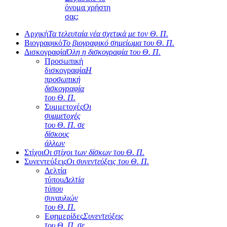
όνομα χρήστη
σας;
Αρχική
Τα τελευταία νέα σχετικά με τον Θ. Π.
Βιογραφικό
Το βιογραφικό σημείωμα του Θ. Π.
Δισκογραφία
Όλη η δισκογραφία του Θ. Π.
Προσωπική
δισκογραφία
Η
προσωπική
δισκογραφία
του Θ. Π.
Συμμετοχές
Οι
συμμετοχές
του Θ. Π. σε
δίσκους
άλλων
Στίχοι
Οι στίχοι των δίσκων του Θ. Π.
Συνεντεύξεις
Οι συνεντεύξεις του Θ. Π.
Δελτία
τύπου
Δελτία
τύπου
συναυλιών
του Θ. Π.
Εφημερίδες
Συνεντεύξεις
του Θ. Π. σε