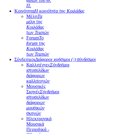
φίλων του Θ.
Π.
Κοινότητα
Η κοινότητα της Κοιλάδας
Μέλη
Τα
μέλη της
Κοιλάδας
των Τεμπών
Forum
Το
forum της
Κοιλάδας
των Τεμπών
Σύνδεσμοι
Διάφοροι χρήσιμοι (;) σύνδεσμοι
Καλλιτέχνες
Σύνδεσμοι
ιστοσελίδων
διάφορων
καλλιτεχνών
Μουσικές
Σκηνές
Σύνδεσμοι
ιστοσελίδων
διάφορων
μουσικών
σκηνών
Ηλεκτρονικά
Μουσικά
Περιοδικά -