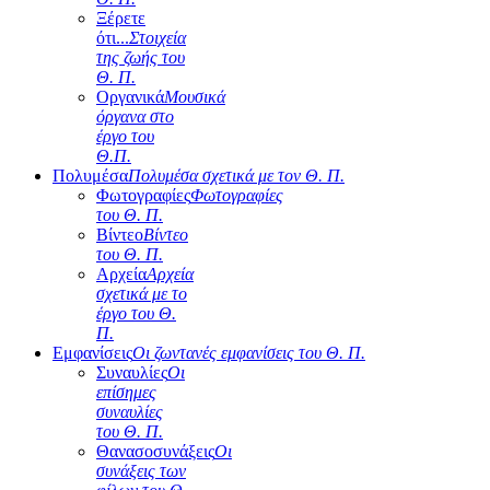
Ξέρετε
ότι...
Στοιχεία
της ζωής του
Θ. Π.
Οργανικά
Μουσικά
όργανα στο
έργο του
Θ.Π.
Πολυμέσα
Πολυμέσα σχετικά με τον Θ. Π.
Φωτογραφίες
Φωτογραφίες
του Θ. Π.
Βίντεο
Βίντεο
του Θ. Π.
Αρχεία
Αρχεία
σχετικά με το
έργο του Θ.
Π.
Εμφανίσεις
Οι ζωντανές εμφανίσεις του Θ. Π.
Συναυλίες
Οι
επίσημες
συναυλίες
του Θ. Π.
Θανασοσυνάξεις
Οι
συνάξεις των