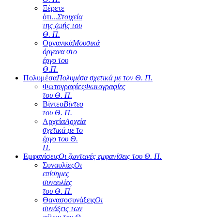
Ξέρετε
ότι...
Στοιχεία
της ζωής του
Θ. Π.
Οργανικά
Μουσικά
όργανα στο
έργο του
Θ.Π.
Πολυμέσα
Πολυμέσα σχετικά με τον Θ. Π.
Φωτογραφίες
Φωτογραφίες
του Θ. Π.
Βίντεο
Βίντεο
του Θ. Π.
Αρχεία
Αρχεία
σχετικά με το
έργο του Θ.
Π.
Εμφανίσεις
Οι ζωντανές εμφανίσεις του Θ. Π.
Συναυλίες
Οι
επίσημες
συναυλίες
του Θ. Π.
Θανασοσυνάξεις
Οι
συνάξεις των