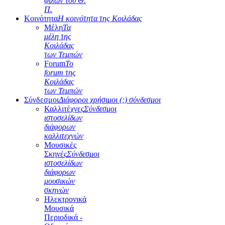
φίλων του Θ.
Π.
Κοινότητα
Η κοινότητα της Κοιλάδας
Μέλη
Τα
μέλη της
Κοιλάδας
των Τεμπών
Forum
Το
forum της
Κοιλάδας
των Τεμπών
Σύνδεσμοι
Διάφοροι χρήσιμοι (;) σύνδεσμοι
Καλλιτέχνες
Σύνδεσμοι
ιστοσελίδων
διάφορων
καλλιτεχνών
Μουσικές
Σκηνές
Σύνδεσμοι
ιστοσελίδων
διάφορων
μουσικών
σκηνών
Ηλεκτρονικά
Μουσικά
Περιοδικά -