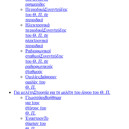
εφημερίδες
Περιοδικά
Συνεντεύξεις
του Θ. Π. σε
περιοδικά
Ηλεκτρονικά
περιοδικά
Συνεντεύξεις
του Θ. Π. σε
ηλεκτρονικά
περιοδικά
Ραδιοφωνικοί
σταθμοί
Συνεντεύξεις
του Θ. Π. σε
ραδιοφωνικούς
σταθμούς
Ομιλίες
Διάφορες
ομιλίες του
Θ. Π.
Για μελέτη
Στοιχεία για τη μελέτη του έργου του Θ. Π.
Γλωσσάρι
Βοήθημα
για τους
στίχους του
Θ. Π.
Έναστρον
Το
σύμπαν του
Θ. Π.