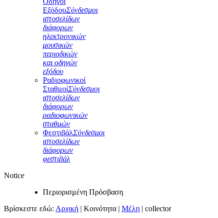
Οδηγοί
Εξόδου
Σύνδεσμοι
ιστοσελίδων
διάφορων
ηλεκτρονικών
μουσικών
περιοδικών
και οδηγών
εξόδου
Ραδιοφωνικοί
Σταθμοί
Σύνδεσμοι
ιστοσελίδων
διάφορων
ραδιοφωνικών
σταθμών
Φεστιβάλ
Σύνδεσμοι
ιστοσελίδων
διάφορων
φεστιβάλ
Notice
Περιορισμένη Πρόσβαση
Βρίσκεστε εδώ:
Αρχική
|
Κοινότητα
|
Μέλη
|
collector