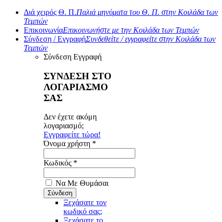
Διά χειρός Θ. Π.
Παλιά μηνύματα του Θ. Π. στην Κοιλάδα των
Τεμπών
Επικοινωνία
Επικοινωνήστε με την Κοιλάδα των Τεμπών
Σύνδεση / Εγγραφή
Συνδεθείτε / εγγραφείτε στην Κοιλάδα των
Τεμπών
Σύνδεση
Εγγραφή
ΣΥΝΔΕΣΗ ΣΤΟ
ΛΟΓΑΡΙΑΣΜΟ
ΣΑΣ
Δεν έχετε ακόμη
λογαριασμό;
Εγγραφείτε τώρα!
Όνομα χρήστη *
Κωδικός *
Να Με Θυμάσαι
Ξεχάσατε τον
κωδικό σας;
Ξεχάσατε το