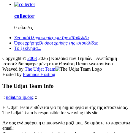
collector
0 φίλοι/ες
Σχετικά
Πληροφορίες για την ιστοσελίδα
Όροι χρήσης
Οι όροι χρήσης της ιστοσελίδας
Το ξεκίνημα...
Copyright ©
2003
-2026 | Κοιλάδα των Τεμπών - Ανεπίσημη
ιστοσελίδα αφιερωμένη στον Θανάση Παπακωνσταντίνου.
Weaved by
The Udjat Team
Hosted by
Pramnos Hosting
The Udjat Team Info
::
udjat.no-ip.org
::
Η Udjat Team ευθύνεται για τη δημιουργία αυτής της ιστοσελίδας.
The Udjat Team is responsible for weaving this site.
Αν σας ενδιαφέρει η επικοινωνία μαζί μας, δοκιμάστε το παρακάτω
email: