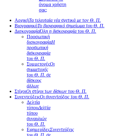
όνομα χρήστη
σας;
Αρχική
Τα τελευταία νέα σχετικά με τον Θ. Π.
Βιογραφικό
Το βιογραφικό σημείωμα του Θ. Π.
Δισκογραφία
Όλη η δισκογραφία του Θ. Π.
Προσωπική
δισκογραφία
Η
προσωπική
δισκογραφία
του Θ. Π.
Συμμετοχές
Οι
συμμετοχές
του Θ. Π. σε
δίσκους
άλλων
Στίχοι
Οι στίχοι των δίσκων του Θ. Π.
Συνεντεύξεις
Οι συνεντεύξεις του Θ. Π.
Δελτία
τύπου
Δελτία
τύπου
συναυλιών
του Θ. Π.
Εφημερίδες
Συνεντεύξεις
του Θ. Π. σε