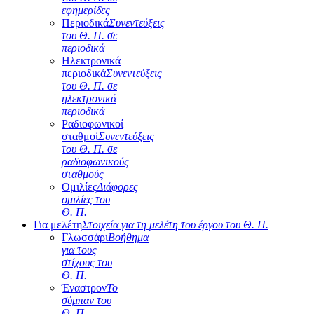
εφημερίδες
Περιοδικά
Συνεντεύξεις
του Θ. Π. σε
περιοδικά
Ηλεκτρονικά
περιοδικά
Συνεντεύξεις
του Θ. Π. σε
ηλεκτρονικά
περιοδικά
Ραδιοφωνικοί
σταθμοί
Συνεντεύξεις
του Θ. Π. σε
ραδιοφωνικούς
σταθμούς
Ομιλίες
Διάφορες
ομιλίες του
Θ. Π.
Για μελέτη
Στοιχεία για τη μελέτη του έργου του Θ. Π.
Γλωσσάρι
Βοήθημα
για τους
στίχους του
Θ. Π.
Έναστρον
Το
σύμπαν του
Θ. Π.