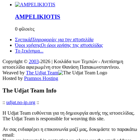
AMPELIKIOTIS
0 φίλοι/ες
Σχετικά
Πληροφορίες για την ιστοσελίδα
Όροι χρήσης
Οι όροι χρήσης της ιστοσελίδας
Το ξεκίνημα...
Copyright ©
2003
-2026 | Κοιλάδα των Τεμπών - Ανεπίσημη
ιστοσελίδα αφιερωμένη στον Θανάση Παπακωνσταντίνου.
Weaved by
The Udjat Team
Hosted by
Pramnos Hosting
The Udjat Team Info
::
udjat.no-ip.org
::
Η Udjat Team ευθύνεται για τη δημιουργία αυτής της ιστοσελίδας.
The Udjat Team is responsible for weaving this site.
Αν σας ενδιαφέρει η επικοινωνία μαζί μας, δοκιμάστε το παρακάτω
email: