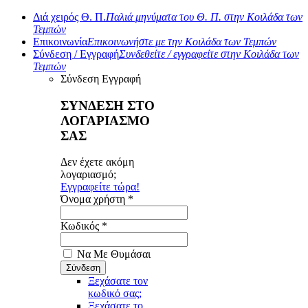
Διά χειρός Θ. Π.
Παλιά μηνύματα του Θ. Π. στην Κοιλάδα των
Τεμπών
Επικοινωνία
Επικοινωνήστε με την Κοιλάδα των Τεμπών
Σύνδεση / Εγγραφή
Συνδεθείτε / εγγραφείτε στην Κοιλάδα των
Τεμπών
Σύνδεση
Εγγραφή
ΣΥΝΔΕΣΗ ΣΤΟ
ΛΟΓΑΡΙΑΣΜΟ
ΣΑΣ
Δεν έχετε ακόμη
λογαριασμό;
Εγγραφείτε τώρα!
Όνομα χρήστη *
Κωδικός *
Να Με Θυμάσαι
Ξεχάσατε τον
κωδικό σας;
Ξεχάσατε το