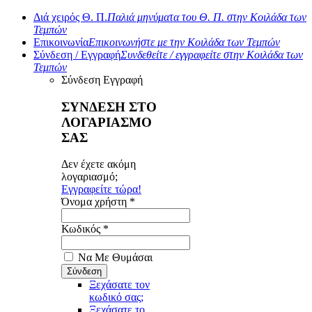
Διά χειρός Θ. Π.
Παλιά μηνύματα του Θ. Π. στην Κοιλάδα των
Τεμπών
Επικοινωνία
Επικοινωνήστε με την Κοιλάδα των Τεμπών
Σύνδεση / Εγγραφή
Συνδεθείτε / εγγραφείτε στην Κοιλάδα των
Τεμπών
Σύνδεση
Εγγραφή
ΣΥΝΔΕΣΗ ΣΤΟ
ΛΟΓΑΡΙΑΣΜΟ
ΣΑΣ
Δεν έχετε ακόμη
λογαριασμό;
Εγγραφείτε τώρα!
Όνομα χρήστη *
Κωδικός *
Να Με Θυμάσαι
Ξεχάσατε τον
κωδικό σας;
Ξεχάσατε το