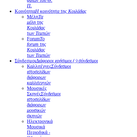
φίλων του Θ.
Π.
Κοινότητα
Η κοινότητα της Κοιλάδας
Μέλη
Τα
μέλη της
Κοιλάδας
των Τεμπών
Forum
Το
forum της
Κοιλάδας
των Τεμπών
Σύνδεσμοι
Διάφοροι χρήσιμοι (;) σύνδεσμοι
Καλλιτέχνες
Σύνδεσμοι
ιστοσελίδων
διάφορων
καλλιτεχνών
Μουσικές
Σκηνές
Σύνδεσμοι
ιστοσελίδων
διάφορων
μουσικών
σκηνών
Ηλεκτρονικά
Μουσικά
Περιοδικά -