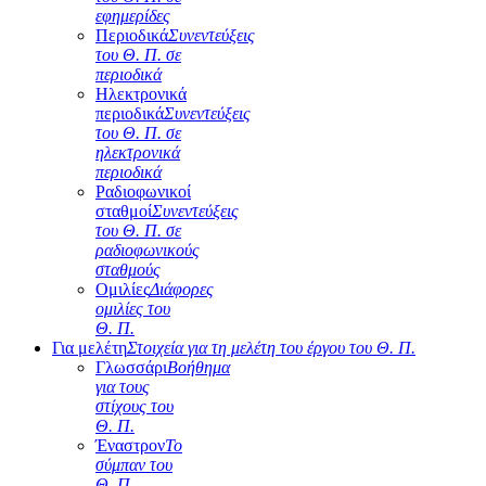
εφημερίδες
Περιοδικά
Συνεντεύξεις
του Θ. Π. σε
περιοδικά
Ηλεκτρονικά
περιοδικά
Συνεντεύξεις
του Θ. Π. σε
ηλεκτρονικά
περιοδικά
Ραδιοφωνικοί
σταθμοί
Συνεντεύξεις
του Θ. Π. σε
ραδιοφωνικούς
σταθμούς
Ομιλίες
Διάφορες
ομιλίες του
Θ. Π.
Για μελέτη
Στοιχεία για τη μελέτη του έργου του Θ. Π.
Γλωσσάρι
Βοήθημα
για τους
στίχους του
Θ. Π.
Έναστρον
Το
σύμπαν του
Θ. Π.