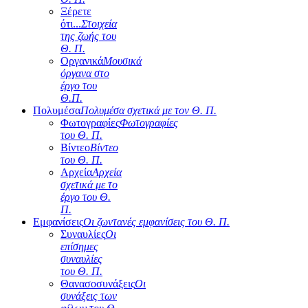
Ξέρετε
ότι...
Στοιχεία
της ζωής του
Θ. Π.
Οργανικά
Μουσικά
όργανα στο
έργο του
Θ.Π.
Πολυμέσα
Πολυμέσα σχετικά με τον Θ. Π.
Φωτογραφίες
Φωτογραφίες
του Θ. Π.
Βίντεο
Βίντεο
του Θ. Π.
Αρχεία
Αρχεία
σχετικά με το
έργο του Θ.
Π.
Εμφανίσεις
Οι ζωντανές εμφανίσεις του Θ. Π.
Συναυλίες
Οι
επίσημες
συναυλίες
του Θ. Π.
Θανασοσυνάξεις
Οι
συνάξεις των