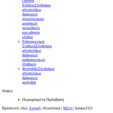
Οδηγοί
Εξόδου
Σύνδεσμοι
ιστοσελίδων
διάφορων
ηλεκτρονικών
μουσικών
περιοδικών
και οδηγών
εξόδου
Ραδιοφωνικοί
Σταθμοί
Σύνδεσμοι
ιστοσελίδων
διάφορων
ραδιοφωνικών
σταθμών
Φεστιβάλ
Σύνδεσμοι
ιστοσελίδων
διάφορων
φεστιβάλ
Notice
Περιορισμένη Πρόσβαση
Βρίσκεστε εδώ:
Αρχική
|
Κοινότητα
|
Μέλη
|
kostas3311