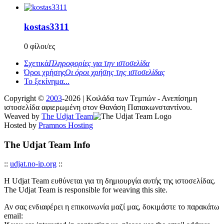
kostas3311
0 φίλοι/ες
Σχετικά
Πληροφορίες για την ιστοσελίδα
Όροι χρήσης
Οι όροι χρήσης της ιστοσελίδας
Το ξεκίνημα...
Copyright ©
2003
-2026 | Κοιλάδα των Τεμπών - Ανεπίσημη
ιστοσελίδα αφιερωμένη στον Θανάση Παπακωνσταντίνου.
Weaved by
The Udjat Team
Hosted by
Pramnos Hosting
The Udjat Team Info
::
udjat.no-ip.org
::
Η Udjat Team ευθύνεται για τη δημιουργία αυτής της ιστοσελίδας.
The Udjat Team is responsible for weaving this site.
Αν σας ενδιαφέρει η επικοινωνία μαζί μας, δοκιμάστε το παρακάτω
email: