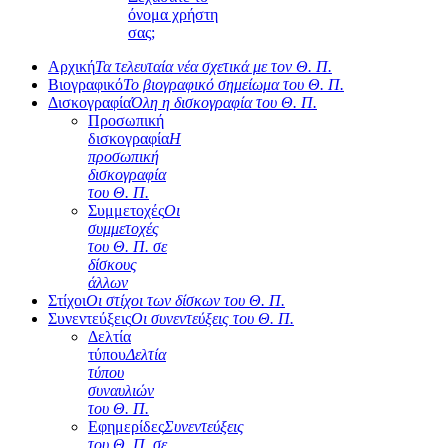
όνομα χρήστη
σας;
Αρχική
Τα τελευταία νέα σχετικά με τον Θ. Π.
Βιογραφικό
Το βιογραφικό σημείωμα του Θ. Π.
Δισκογραφία
Όλη η δισκογραφία του Θ. Π.
Προσωπική
δισκογραφία
Η
προσωπική
δισκογραφία
του Θ. Π.
Συμμετοχές
Οι
συμμετοχές
του Θ. Π. σε
δίσκους
άλλων
Στίχοι
Οι στίχοι των δίσκων του Θ. Π.
Συνεντεύξεις
Οι συνεντεύξεις του Θ. Π.
Δελτία
τύπου
Δελτία
τύπου
συναυλιών
του Θ. Π.
Εφημερίδες
Συνεντεύξεις
του Θ. Π. σε