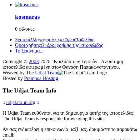
kosmaras
0 φίλοι/ες
Σχετικά
Πληροφορίες για την ιστοσελίδα
Όροι χρήσης
Οι όροι χρήσης της ιστοσελίδας
Το ξεκίνημα...
Copyright ©
2003
-2026 | Κοιλάδα των Τεμπών - Ανεπίσημη
ιστοσελίδα αφιερωμένη στον Θανάση Παπακωνσταντίνου.
Weaved by
The Udjat Team
Hosted by
Pramnos Hosting
The Udjat Team Info
::
udjat.no-ip.org
::
Η Udjat Team ευθύνεται για τη δημιουργία αυτής της ιστοσελίδας.
The Udjat Team is responsible for weaving this site.
Αν σας ενδιαφέρει η επικοινωνία μαζί μας, δοκιμάστε το παρακάτω
email: