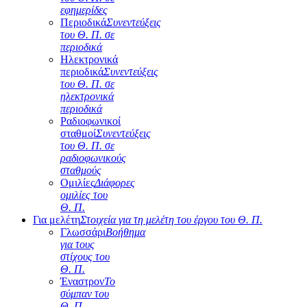
εφημερίδες
Περιοδικά
Συνεντεύξεις
του Θ. Π. σε
περιοδικά
Ηλεκτρονικά
περιοδικά
Συνεντεύξεις
του Θ. Π. σε
ηλεκτρονικά
περιοδικά
Ραδιοφωνικοί
σταθμοί
Συνεντεύξεις
του Θ. Π. σε
ραδιοφωνικούς
σταθμούς
Ομιλίες
Διάφορες
ομιλίες του
Θ. Π.
Για μελέτη
Στοιχεία για τη μελέτη του έργου του Θ. Π.
Γλωσσάρι
Βοήθημα
για τους
στίχους του
Θ. Π.
Έναστρον
Το
σύμπαν του
Θ. Π.