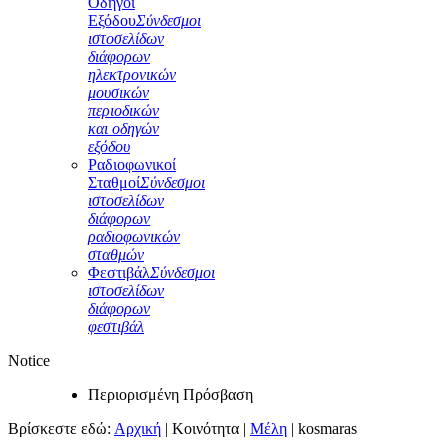
Οδηγοί
Εξόδου
Σύνδεσμοι
ιστοσελίδων
διάφορων
ηλεκτρονικών
μουσικών
περιοδικών
και οδηγών
εξόδου
Ραδιοφωνικοί
Σταθμοί
Σύνδεσμοι
ιστοσελίδων
διάφορων
ραδιοφωνικών
σταθμών
Φεστιβάλ
Σύνδεσμοι
ιστοσελίδων
διάφορων
φεστιβάλ
Notice
Περιορισμένη Πρόσβαση
Βρίσκεστε εδώ:
Αρχική
|
Κοινότητα
|
Μέλη
|
kosmaras