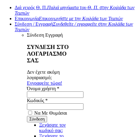
Διά χειρός Θ. Π.
Παλιά μηνύματα του Θ. Π. στην Κοιλάδα των
Τεμπών
Επικοινωνία
Επικοινωνήστε με την Κοιλάδα των Τεμπών
Σύνδεση / Εγγραφή
Συνδεθείτε / εγγραφείτε στην Κοιλάδα των
Τεμπών
Σύνδεση
Εγγραφή
ΣΥΝΔΕΣΗ ΣΤΟ
ΛΟΓΑΡΙΑΣΜΟ
ΣΑΣ
Δεν έχετε ακόμη
λογαριασμό;
Εγγραφείτε τώρα!
Όνομα χρήστη *
Κωδικός *
Να Με Θυμάσαι
Ξεχάσατε τον
κωδικό σας;
Ξεχάσατε το