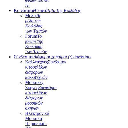
φίλων του Θ.
Π.
Κοινότητα
Η κοινότητα της Κοιλάδας
Μέλη
Τα
μέλη της
Κοιλάδας
των Τεμπών
Forum
Το
forum της
Κοιλάδας
των Τεμπών
Σύνδεσμοι
Διάφοροι χρήσιμοι (;) σύνδεσμοι
Καλλιτέχνες
Σύνδεσμοι
ιστοσελίδων
διάφορων
καλλιτεχνών
Μουσικές
Σκηνές
Σύνδεσμοι
ιστοσελίδων
διάφορων
μουσικών
σκηνών
Ηλεκτρονικά
Μουσικά
Περιοδικά -