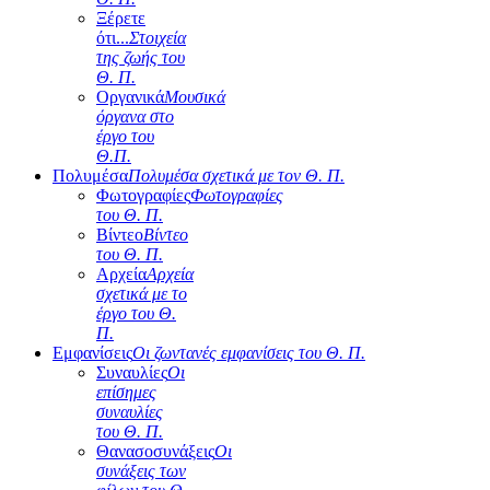
Ξέρετε
ότι...
Στοιχεία
της ζωής του
Θ. Π.
Οργανικά
Μουσικά
όργανα στο
έργο του
Θ.Π.
Πολυμέσα
Πολυμέσα σχετικά με τον Θ. Π.
Φωτογραφίες
Φωτογραφίες
του Θ. Π.
Βίντεο
Βίντεο
του Θ. Π.
Αρχεία
Αρχεία
σχετικά με το
έργο του Θ.
Π.
Εμφανίσεις
Οι ζωντανές εμφανίσεις του Θ. Π.
Συναυλίες
Οι
επίσημες
συναυλίες
του Θ. Π.
Θανασοσυνάξεις
Οι
συνάξεις των