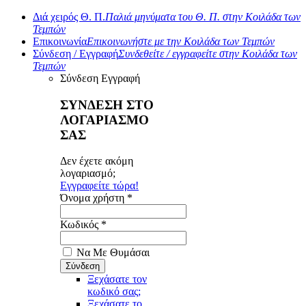
Διά χειρός Θ. Π.
Παλιά μηνύματα του Θ. Π. στην Κοιλάδα των
Τεμπών
Επικοινωνία
Επικοινωνήστε με την Κοιλάδα των Τεμπών
Σύνδεση / Εγγραφή
Συνδεθείτε / εγγραφείτε στην Κοιλάδα των
Τεμπών
Σύνδεση
Εγγραφή
ΣΥΝΔΕΣΗ ΣΤΟ
ΛΟΓΑΡΙΑΣΜΟ
ΣΑΣ
Δεν έχετε ακόμη
λογαριασμό;
Εγγραφείτε τώρα!
Όνομα χρήστη *
Κωδικός *
Να Με Θυμάσαι
Ξεχάσατε τον
κωδικό σας;
Ξεχάσατε το