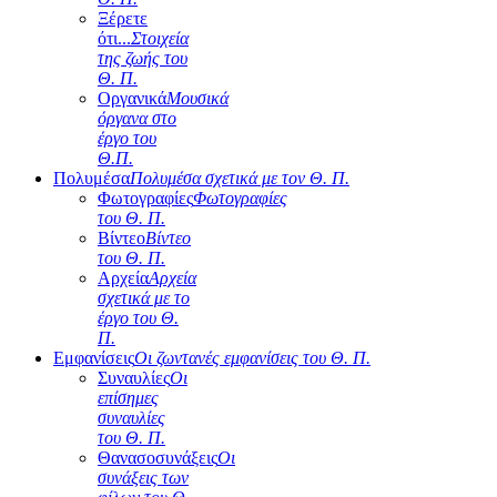
Ξέρετε
ότι...
Στοιχεία
της ζωής του
Θ. Π.
Οργανικά
Μουσικά
όργανα στο
έργο του
Θ.Π.
Πολυμέσα
Πολυμέσα σχετικά με τον Θ. Π.
Φωτογραφίες
Φωτογραφίες
του Θ. Π.
Βίντεο
Βίντεο
του Θ. Π.
Αρχεία
Αρχεία
σχετικά με το
έργο του Θ.
Π.
Εμφανίσεις
Οι ζωντανές εμφανίσεις του Θ. Π.
Συναυλίες
Οι
επίσημες
συναυλίες
του Θ. Π.
Θανασοσυνάξεις
Οι
συνάξεις των