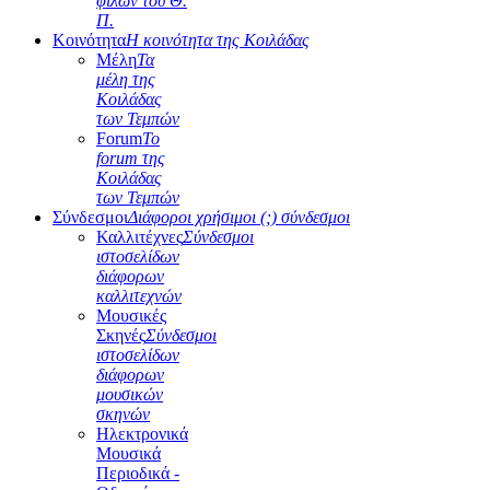
φίλων του Θ.
Π.
Κοινότητα
Η κοινότητα της Κοιλάδας
Μέλη
Τα
μέλη της
Κοιλάδας
των Τεμπών
Forum
Το
forum της
Κοιλάδας
των Τεμπών
Σύνδεσμοι
Διάφοροι χρήσιμοι (;) σύνδεσμοι
Καλλιτέχνες
Σύνδεσμοι
ιστοσελίδων
διάφορων
καλλιτεχνών
Μουσικές
Σκηνές
Σύνδεσμοι
ιστοσελίδων
διάφορων
μουσικών
σκηνών
Ηλεκτρονικά
Μουσικά
Περιοδικά -