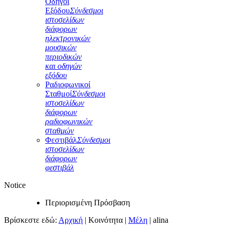
Οδηγοί
Εξόδου
Σύνδεσμοι
ιστοσελίδων
διάφορων
ηλεκτρονικών
μουσικών
περιοδικών
και οδηγών
εξόδου
Ραδιοφωνικοί
Σταθμοί
Σύνδεσμοι
ιστοσελίδων
διάφορων
ραδιοφωνικών
σταθμών
Φεστιβάλ
Σύνδεσμοι
ιστοσελίδων
διάφορων
φεστιβάλ
Notice
Περιορισμένη Πρόσβαση
Βρίσκεστε εδώ:
Αρχική
|
Κοινότητα
|
Μέλη
|
alina