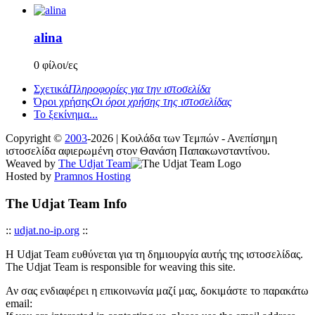
alina
0 φίλοι/ες
Σχετικά
Πληροφορίες για την ιστοσελίδα
Όροι χρήσης
Οι όροι χρήσης της ιστοσελίδας
Το ξεκίνημα...
Copyright ©
2003
-2026 | Κοιλάδα των Τεμπών - Ανεπίσημη
ιστοσελίδα αφιερωμένη στον Θανάση Παπακωνσταντίνου.
Weaved by
The Udjat Team
Hosted by
Pramnos Hosting
The Udjat Team Info
::
udjat.no-ip.org
::
Η Udjat Team ευθύνεται για τη δημιουργία αυτής της ιστοσελίδας.
The Udjat Team is responsible for weaving this site.
Αν σας ενδιαφέρει η επικοινωνία μαζί μας, δοκιμάστε το παρακάτω
email: