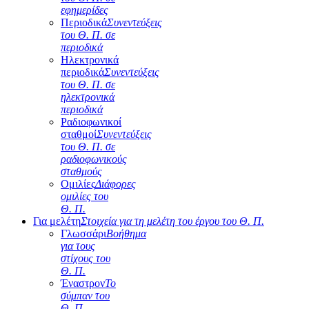
εφημερίδες
Περιοδικά
Συνεντεύξεις
του Θ. Π. σε
περιοδικά
Ηλεκτρονικά
περιοδικά
Συνεντεύξεις
του Θ. Π. σε
ηλεκτρονικά
περιοδικά
Ραδιοφωνικοί
σταθμοί
Συνεντεύξεις
του Θ. Π. σε
ραδιοφωνικούς
σταθμούς
Ομιλίες
Διάφορες
ομιλίες του
Θ. Π.
Για μελέτη
Στοιχεία για τη μελέτη του έργου του Θ. Π.
Γλωσσάρι
Βοήθημα
για τους
στίχους του
Θ. Π.
Έναστρον
Το
σύμπαν του
Θ. Π.