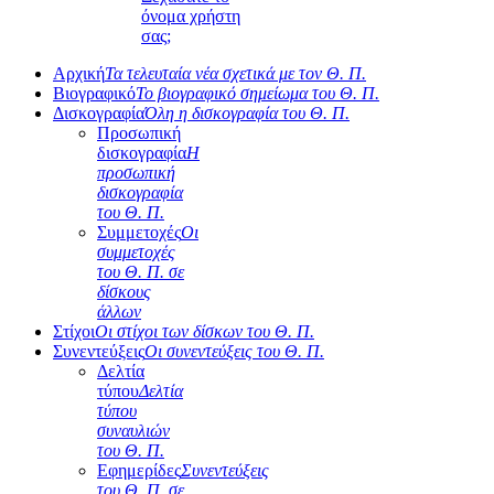
όνομα χρήστη
σας;
Αρχική
Τα τελευταία νέα σχετικά με τον Θ. Π.
Βιογραφικό
Το βιογραφικό σημείωμα του Θ. Π.
Δισκογραφία
Όλη η δισκογραφία του Θ. Π.
Προσωπική
δισκογραφία
Η
προσωπική
δισκογραφία
του Θ. Π.
Συμμετοχές
Οι
συμμετοχές
του Θ. Π. σε
δίσκους
άλλων
Στίχοι
Οι στίχοι των δίσκων του Θ. Π.
Συνεντεύξεις
Οι συνεντεύξεις του Θ. Π.
Δελτία
τύπου
Δελτία
τύπου
συναυλιών
του Θ. Π.
Εφημερίδες
Συνεντεύξεις
του Θ. Π. σε