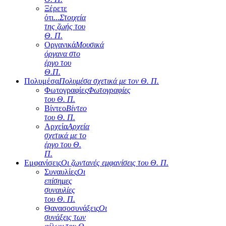
Ξέρετε
ότι...
Στοιχεία
της ζωής του
Θ. Π.
Οργανικά
Μουσικά
όργανα στο
έργο του
Θ.Π.
Πολυμέσα
Πολυμέσα σχετικά με τον Θ. Π.
Φωτογραφίες
Φωτογραφίες
του Θ. Π.
Βίντεο
Βίντεο
του Θ. Π.
Αρχεία
Αρχεία
σχετικά με το
έργο του Θ.
Π.
Εμφανίσεις
Οι ζωντανές εμφανίσεις του Θ. Π.
Συναυλίες
Οι
επίσημες
συναυλίες
του Θ. Π.
Θανασοσυνάξεις
Οι
συνάξεις των