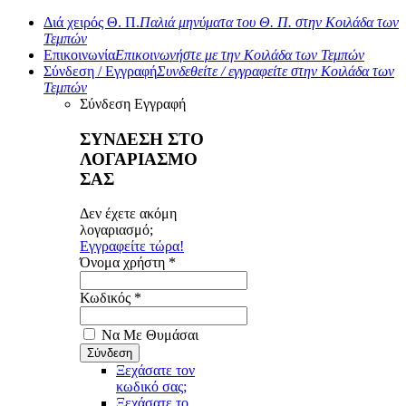
Διά χειρός Θ. Π.
Παλιά μηνύματα του Θ. Π. στην Κοιλάδα των
Τεμπών
Επικοινωνία
Επικοινωνήστε με την Κοιλάδα των Τεμπών
Σύνδεση / Εγγραφή
Συνδεθείτε / εγγραφείτε στην Κοιλάδα των
Τεμπών
Σύνδεση
Εγγραφή
ΣΥΝΔΕΣΗ ΣΤΟ
ΛΟΓΑΡΙΑΣΜΟ
ΣΑΣ
Δεν έχετε ακόμη
λογαριασμό;
Εγγραφείτε τώρα!
Όνομα χρήστη *
Κωδικός *
Να Με Θυμάσαι
Ξεχάσατε τον
κωδικό σας;
Ξεχάσατε το