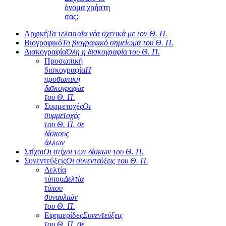
όνομα χρήστη
σας;
Αρχική
Τα τελευταία νέα σχετικά με τον Θ. Π.
Βιογραφικό
Το βιογραφικό σημείωμα του Θ. Π.
Δισκογραφία
Όλη η δισκογραφία του Θ. Π.
Προσωπική
δισκογραφία
Η
προσωπική
δισκογραφία
του Θ. Π.
Συμμετοχές
Οι
συμμετοχές
του Θ. Π. σε
δίσκους
άλλων
Στίχοι
Οι στίχοι των δίσκων του Θ. Π.
Συνεντεύξεις
Οι συνεντεύξεις του Θ. Π.
Δελτία
τύπου
Δελτία
τύπου
συναυλιών
του Θ. Π.
Εφημερίδες
Συνεντεύξεις
του Θ. Π. σε