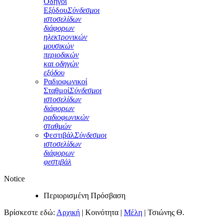
Οδηγοί
Εξόδου
Σύνδεσμοι
ιστοσελίδων
διάφορων
ηλεκτρονικών
μουσικών
περιοδικών
και οδηγών
εξόδου
Ραδιοφωνικοί
Σταθμοί
Σύνδεσμοι
ιστοσελίδων
διάφορων
ραδιοφωνικών
σταθμών
Φεστιβάλ
Σύνδεσμοι
ιστοσελίδων
διάφορων
φεστιβάλ
Notice
Περιορισμένη Πρόσβαση
Βρίσκεστε εδώ:
Αρχική
|
Κοινότητα
|
Μέλη
|
Τσιώνης Θ.