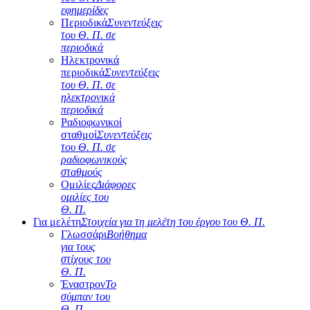
εφημερίδες
Περιοδικά
Συνεντεύξεις
του Θ. Π. σε
περιοδικά
Ηλεκτρονικά
περιοδικά
Συνεντεύξεις
του Θ. Π. σε
ηλεκτρονικά
περιοδικά
Ραδιοφωνικοί
σταθμοί
Συνεντεύξεις
του Θ. Π. σε
ραδιοφωνικούς
σταθμούς
Ομιλίες
Διάφορες
ομιλίες του
Θ. Π.
Για μελέτη
Στοιχεία για τη μελέτη του έργου του Θ. Π.
Γλωσσάρι
Βοήθημα
για τους
στίχους του
Θ. Π.
Έναστρον
Το
σύμπαν του
Θ. Π.