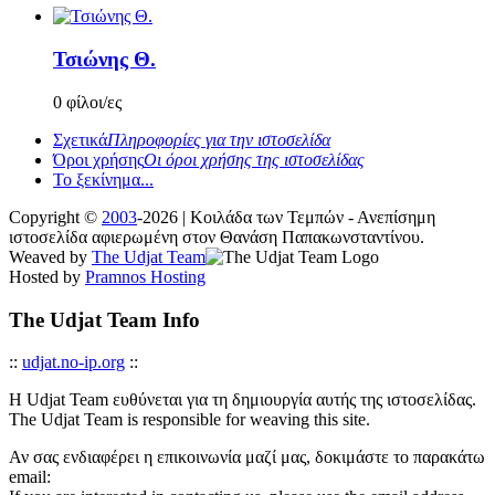
Τσιώνης Θ.
0 φίλοι/ες
Σχετικά
Πληροφορίες για την ιστοσελίδα
Όροι χρήσης
Οι όροι χρήσης της ιστοσελίδας
Το ξεκίνημα...
Copyright ©
2003
-2026 | Κοιλάδα των Τεμπών - Ανεπίσημη
ιστοσελίδα αφιερωμένη στον Θανάση Παπακωνσταντίνου.
Weaved by
The Udjat Team
Hosted by
Pramnos Hosting
The Udjat Team Info
::
udjat.no-ip.org
::
Η Udjat Team ευθύνεται για τη δημιουργία αυτής της ιστοσελίδας.
The Udjat Team is responsible for weaving this site.
Αν σας ενδιαφέρει η επικοινωνία μαζί μας, δοκιμάστε το παρακάτω
email: