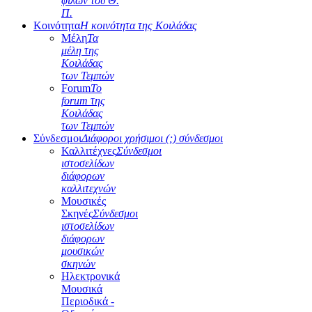
φίλων του Θ.
Π.
Κοινότητα
Η κοινότητα της Κοιλάδας
Μέλη
Τα
μέλη της
Κοιλάδας
των Τεμπών
Forum
Το
forum της
Κοιλάδας
των Τεμπών
Σύνδεσμοι
Διάφοροι χρήσιμοι (;) σύνδεσμοι
Καλλιτέχνες
Σύνδεσμοι
ιστοσελίδων
διάφορων
καλλιτεχνών
Μουσικές
Σκηνές
Σύνδεσμοι
ιστοσελίδων
διάφορων
μουσικών
σκηνών
Ηλεκτρονικά
Μουσικά
Περιοδικά -