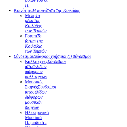
φίλων του Θ.
Π.
Κοινότητα
Η κοινότητα της Κοιλάδας
Μέλη
Τα
μέλη της
Κοιλάδας
των Τεμπών
Forum
Το
forum της
Κοιλάδας
των Τεμπών
Σύνδεσμοι
Διάφοροι χρήσιμοι (;) σύνδεσμοι
Καλλιτέχνες
Σύνδεσμοι
ιστοσελίδων
διάφορων
καλλιτεχνών
Μουσικές
Σκηνές
Σύνδεσμοι
ιστοσελίδων
διάφορων
μουσικών
σκηνών
Ηλεκτρονικά
Μουσικά
Περιοδικά -