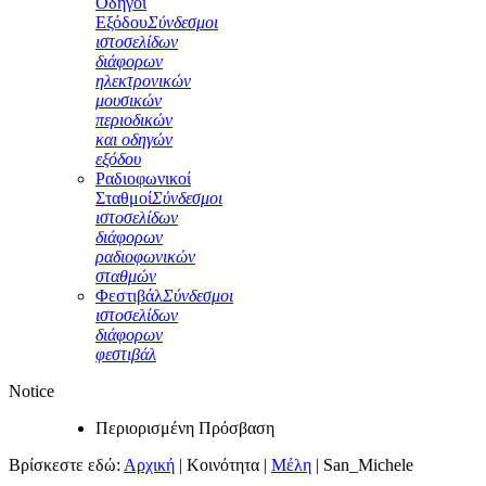
Οδηγοί
Εξόδου
Σύνδεσμοι
ιστοσελίδων
διάφορων
ηλεκτρονικών
μουσικών
περιοδικών
και οδηγών
εξόδου
Ραδιοφωνικοί
Σταθμοί
Σύνδεσμοι
ιστοσελίδων
διάφορων
ραδιοφωνικών
σταθμών
Φεστιβάλ
Σύνδεσμοι
ιστοσελίδων
διάφορων
φεστιβάλ
Notice
Περιορισμένη Πρόσβαση
Βρίσκεστε εδώ:
Αρχική
|
Κοινότητα
|
Μέλη
|
San_Michele