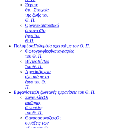
Ξέρετε
ότι...
Στοιχεία
της ζωής του
Θ. Π.
Οργανικά
Μουσικά
όργανα στο
έργο του
Θ.Π.
Πολυμέσα
Πολυμέσα σχετικά με τον Θ. Π.
Φωτογραφίες
Φωτογραφίες
του Θ. Π.
Βίντεο
Βίντεο
του Θ. Π.
Αρχεία
Αρχεία
σχετικά με το
έργο του Θ.
Π.
Εμφανίσεις
Οι ζωντανές εμφανίσεις του Θ. Π.
Συναυλίες
Οι
επίσημες
συναυλίες
του Θ. Π.
Θανασοσυνάξεις
Οι
συνάξεις των