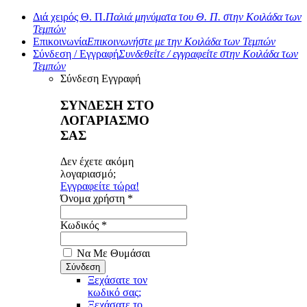
Διά χειρός Θ. Π.
Παλιά μηνύματα του Θ. Π. στην Κοιλάδα των
Τεμπών
Επικοινωνία
Επικοινωνήστε με την Κοιλάδα των Τεμπών
Σύνδεση / Εγγραφή
Συνδεθείτε / εγγραφείτε στην Κοιλάδα των
Τεμπών
Σύνδεση
Εγγραφή
ΣΥΝΔΕΣΗ ΣΤΟ
ΛΟΓΑΡΙΑΣΜΟ
ΣΑΣ
Δεν έχετε ακόμη
λογαριασμό;
Εγγραφείτε τώρα!
Όνομα χρήστη *
Κωδικός *
Να Με Θυμάσαι
Ξεχάσατε τον
κωδικό σας;
Ξεχάσατε το