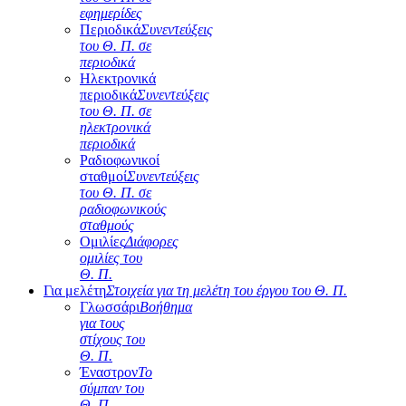
εφημερίδες
Περιοδικά
Συνεντεύξεις
του Θ. Π. σε
περιοδικά
Ηλεκτρονικά
περιοδικά
Συνεντεύξεις
του Θ. Π. σε
ηλεκτρονικά
περιοδικά
Ραδιοφωνικοί
σταθμοί
Συνεντεύξεις
του Θ. Π. σε
ραδιοφωνικούς
σταθμούς
Ομιλίες
Διάφορες
ομιλίες του
Θ. Π.
Για μελέτη
Στοιχεία για τη μελέτη του έργου του Θ. Π.
Γλωσσάρι
Βοήθημα
για τους
στίχους του
Θ. Π.
Έναστρον
Το
σύμπαν του
Θ. Π.