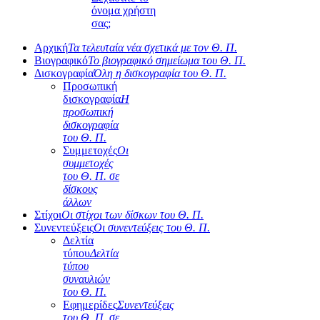
όνομα χρήστη
σας;
Αρχική
Τα τελευταία νέα σχετικά με τον Θ. Π.
Βιογραφικό
Το βιογραφικό σημείωμα του Θ. Π.
Δισκογραφία
Όλη η δισκογραφία του Θ. Π.
Προσωπική
δισκογραφία
Η
προσωπική
δισκογραφία
του Θ. Π.
Συμμετοχές
Οι
συμμετοχές
του Θ. Π. σε
δίσκους
άλλων
Στίχοι
Οι στίχοι των δίσκων του Θ. Π.
Συνεντεύξεις
Οι συνεντεύξεις του Θ. Π.
Δελτία
τύπου
Δελτία
τύπου
συναυλιών
του Θ. Π.
Εφημερίδες
Συνεντεύξεις
του Θ. Π. σε