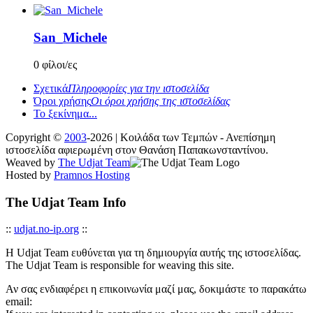
San_Michele
0 φίλοι/ες
Σχετικά
Πληροφορίες για την ιστοσελίδα
Όροι χρήσης
Οι όροι χρήσης της ιστοσελίδας
Το ξεκίνημα...
Copyright ©
2003
-2026 | Κοιλάδα των Τεμπών - Ανεπίσημη
ιστοσελίδα αφιερωμένη στον Θανάση Παπακωνσταντίνου.
Weaved by
The Udjat Team
Hosted by
Pramnos Hosting
The Udjat Team Info
::
udjat.no-ip.org
::
Η Udjat Team ευθύνεται για τη δημιουργία αυτής της ιστοσελίδας.
The Udjat Team is responsible for weaving this site.
Αν σας ενδιαφέρει η επικοινωνία μαζί μας, δοκιμάστε το παρακάτω
email: