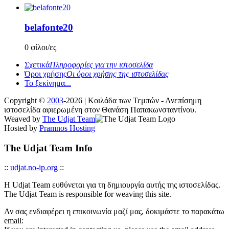
belafonte20
0 φίλοι/ες
Σχετικά
Πληροφορίες για την ιστοσελίδα
Όροι χρήσης
Οι όροι χρήσης της ιστοσελίδας
Το ξεκίνημα...
Copyright ©
2003
-2026 | Κοιλάδα των Τεμπών - Ανεπίσημη
ιστοσελίδα αφιερωμένη στον Θανάση Παπακωνσταντίνου.
Weaved by
The Udjat Team
Hosted by
Pramnos Hosting
The Udjat Team Info
::
udjat.no-ip.org
::
Η Udjat Team ευθύνεται για τη δημιουργία αυτής της ιστοσελίδας.
The Udjat Team is responsible for weaving this site.
Αν σας ενδιαφέρει η επικοινωνία μαζί μας, δοκιμάστε το παρακάτω
email: