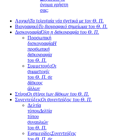
όνομα χρήστη
σας;
Αρχική
Τα τελευταία νέα σχετικά με τον Θ. Π.
Βιογραφικό
Το βιογραφικό σημείωμα του Θ. Π.
Δισκογραφία
Όλη η δισκογραφία του Θ. Π.
Προσωπική
δισκογραφία
Η
προσωπική
δισκογραφία
του Θ. Π.
Συμμετοχές
Οι
συμμετοχές
του Θ. Π. σε
δίσκους
άλλων
Στίχοι
Οι στίχοι των δίσκων του Θ. Π.
Συνεντεύξεις
Οι συνεντεύξεις του Θ. Π.
Δελτία
τύπου
Δελτία
τύπου
συναυλιών
του Θ. Π.
Εφημερίδες
Συνεντεύξεις
του Θ. Π. σε