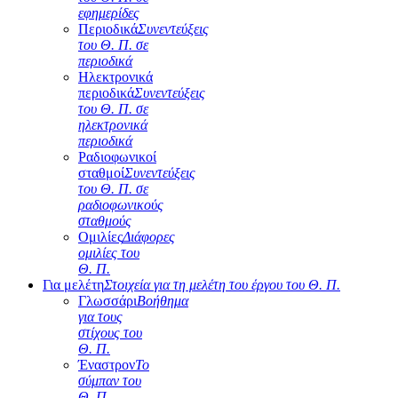
εφημερίδες
Περιοδικά
Συνεντεύξεις
του Θ. Π. σε
περιοδικά
Ηλεκτρονικά
περιοδικά
Συνεντεύξεις
του Θ. Π. σε
ηλεκτρονικά
περιοδικά
Ραδιοφωνικοί
σταθμοί
Συνεντεύξεις
του Θ. Π. σε
ραδιοφωνικούς
σταθμούς
Ομιλίες
Διάφορες
ομιλίες του
Θ. Π.
Για μελέτη
Στοιχεία για τη μελέτη του έργου του Θ. Π.
Γλωσσάρι
Βοήθημα
για τους
στίχους του
Θ. Π.
Έναστρον
Το
σύμπαν του
Θ. Π.