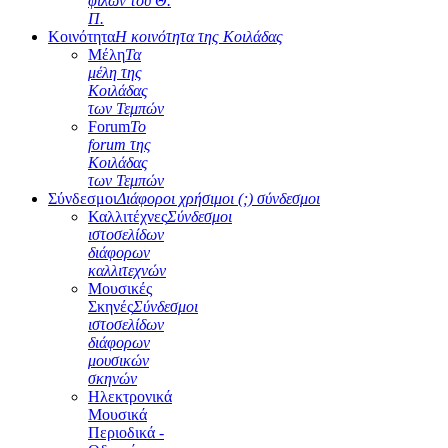
φίλων του Θ.
Π.
Κοινότητα
Η κοινότητα της Κοιλάδας
Μέλη
Τα
μέλη της
Κοιλάδας
των Τεμπών
Forum
Το
forum της
Κοιλάδας
των Τεμπών
Σύνδεσμοι
Διάφοροι χρήσιμοι (;) σύνδεσμοι
Καλλιτέχνες
Σύνδεσμοι
ιστοσελίδων
διάφορων
καλλιτεχνών
Μουσικές
Σκηνές
Σύνδεσμοι
ιστοσελίδων
διάφορων
μουσικών
σκηνών
Ηλεκτρονικά
Μουσικά
Περιοδικά -