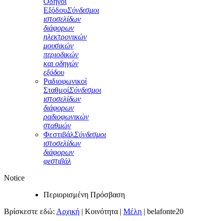
Οδηγοί
Εξόδου
Σύνδεσμοι
ιστοσελίδων
διάφορων
ηλεκτρονικών
μουσικών
περιοδικών
και οδηγών
εξόδου
Ραδιοφωνικοί
Σταθμοί
Σύνδεσμοι
ιστοσελίδων
διάφορων
ραδιοφωνικών
σταθμών
Φεστιβάλ
Σύνδεσμοι
ιστοσελίδων
διάφορων
φεστιβάλ
Notice
Περιορισμένη Πρόσβαση
Βρίσκεστε εδώ:
Αρχική
|
Κοινότητα
|
Μέλη
|
belafonte20