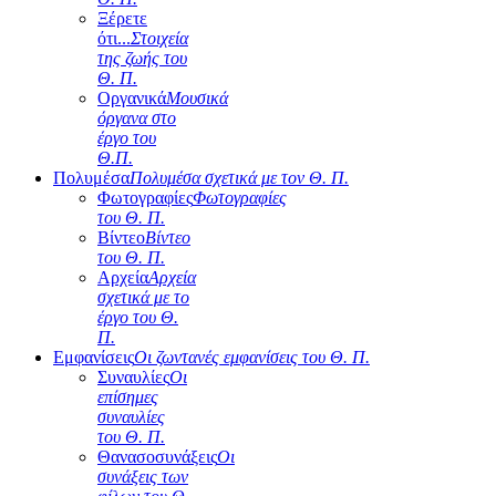
Ξέρετε
ότι...
Στοιχεία
της ζωής του
Θ. Π.
Οργανικά
Μουσικά
όργανα στο
έργο του
Θ.Π.
Πολυμέσα
Πολυμέσα σχετικά με τον Θ. Π.
Φωτογραφίες
Φωτογραφίες
του Θ. Π.
Βίντεο
Βίντεο
του Θ. Π.
Αρχεία
Αρχεία
σχετικά με το
έργο του Θ.
Π.
Εμφανίσεις
Οι ζωντανές εμφανίσεις του Θ. Π.
Συναυλίες
Οι
επίσημες
συναυλίες
του Θ. Π.
Θανασοσυνάξεις
Οι
συνάξεις των