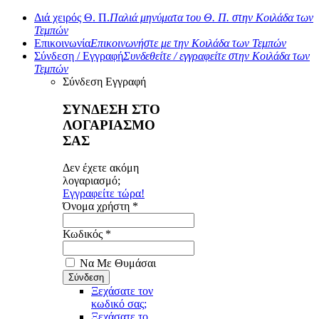
Διά χειρός Θ. Π.
Παλιά μηνύματα του Θ. Π. στην Κοιλάδα των
Τεμπών
Επικοινωνία
Επικοινωνήστε με την Κοιλάδα των Τεμπών
Σύνδεση / Εγγραφή
Συνδεθείτε / εγγραφείτε στην Κοιλάδα των
Τεμπών
Σύνδεση
Εγγραφή
ΣΥΝΔΕΣΗ ΣΤΟ
ΛΟΓΑΡΙΑΣΜΟ
ΣΑΣ
Δεν έχετε ακόμη
λογαριασμό;
Εγγραφείτε τώρα!
Όνομα χρήστη *
Κωδικός *
Να Με Θυμάσαι
Ξεχάσατε τον
κωδικό σας;
Ξεχάσατε το