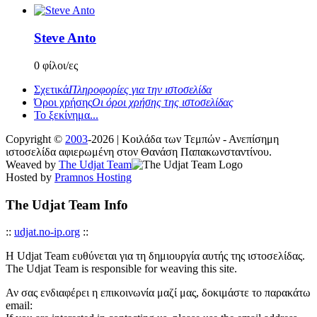
Steve Anto
0 φίλοι/ες
Σχετικά
Πληροφορίες για την ιστοσελίδα
Όροι χρήσης
Οι όροι χρήσης της ιστοσελίδας
Το ξεκίνημα...
Copyright ©
2003
-2026 | Κοιλάδα των Τεμπών - Ανεπίσημη
ιστοσελίδα αφιερωμένη στον Θανάση Παπακωνσταντίνου.
Weaved by
The Udjat Team
Hosted by
Pramnos Hosting
The Udjat Team Info
::
udjat.no-ip.org
::
Η Udjat Team ευθύνεται για τη δημιουργία αυτής της ιστοσελίδας.
The Udjat Team is responsible for weaving this site.
Αν σας ενδιαφέρει η επικοινωνία μαζί μας, δοκιμάστε το παρακάτω
email: