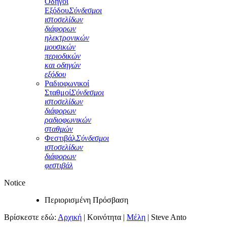
Οδηγοί
Εξόδου
Σύνδεσμοι
ιστοσελίδων
διάφορων
ηλεκτρονικών
μουσικών
περιοδικών
και οδηγών
εξόδου
Ραδιοφωνικοί
Σταθμοί
Σύνδεσμοι
ιστοσελίδων
διάφορων
ραδιοφωνικών
σταθμών
Φεστιβάλ
Σύνδεσμοι
ιστοσελίδων
διάφορων
φεστιβάλ
Notice
Περιορισμένη Πρόσβαση
Βρίσκεστε εδώ:
Αρχική
|
Κοινότητα
|
Μέλη
|
Steve Anto