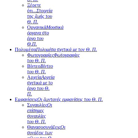
Ξέρετε
ότι...
Στοιχεία
της ζωής του
Θ. Π.
Οργανικά
Μουσικά
όργανα στο
έργο του
Θ.Π.
Πολυμέσα
Πολυμέσα σχετικά με τον Θ. Π.
Φωτογραφίες
Φωτογραφίες
του Θ. Π.
Βίντεο
Βίντεο
του Θ. Π.
Αρχεία
Αρχεία
σχετικά με το
έργο του Θ.
Π.
Εμφανίσεις
Οι ζωντανές εμφανίσεις του Θ. Π.
Συναυλίες
Οι
επίσημες
συναυλίες
του Θ. Π.
Θανασοσυνάξεις
Οι
συνάξεις των