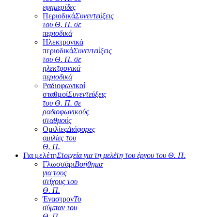
εφημερίδες
Περιοδικά
Συνεντεύξεις
του Θ. Π. σε
περιοδικά
Ηλεκτρονικά
περιοδικά
Συνεντεύξεις
του Θ. Π. σε
ηλεκτρονικά
περιοδικά
Ραδιοφωνικοί
σταθμοί
Συνεντεύξεις
του Θ. Π. σε
ραδιοφωνικούς
σταθμούς
Ομιλίες
Διάφορες
ομιλίες του
Θ. Π.
Για μελέτη
Στοιχεία για τη μελέτη του έργου του Θ. Π.
Γλωσσάρι
Βοήθημα
για τους
στίχους του
Θ. Π.
Έναστρον
Το
σύμπαν του
Θ. Π.