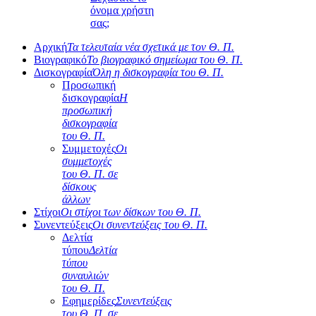
όνομα χρήστη
σας;
Αρχική
Τα τελευταία νέα σχετικά με τον Θ. Π.
Βιογραφικό
Το βιογραφικό σημείωμα του Θ. Π.
Δισκογραφία
Όλη η δισκογραφία του Θ. Π.
Προσωπική
δισκογραφία
Η
προσωπική
δισκογραφία
του Θ. Π.
Συμμετοχές
Οι
συμμετοχές
του Θ. Π. σε
δίσκους
άλλων
Στίχοι
Οι στίχοι των δίσκων του Θ. Π.
Συνεντεύξεις
Οι συνεντεύξεις του Θ. Π.
Δελτία
τύπου
Δελτία
τύπου
συναυλιών
του Θ. Π.
Εφημερίδες
Συνεντεύξεις
του Θ. Π. σε