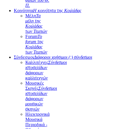
φίλων του Θ.
Π.
Κοινότητα
Η κοινότητα της Κοιλάδας
Μέλη
Τα
μέλη της
Κοιλάδας
των Τεμπών
Forum
Το
forum της
Κοιλάδας
των Τεμπών
Σύνδεσμοι
Διάφοροι χρήσιμοι (;) σύνδεσμοι
Καλλιτέχνες
Σύνδεσμοι
ιστοσελίδων
διάφορων
καλλιτεχνών
Μουσικές
Σκηνές
Σύνδεσμοι
ιστοσελίδων
διάφορων
μουσικών
σκηνών
Ηλεκτρονικά
Μουσικά
Περιοδικά -