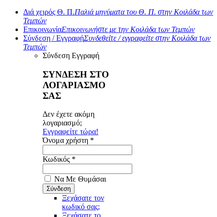
Διά χειρός Θ. Π.
Παλιά μηνύματα του Θ. Π. στην Κοιλάδα των
Τεμπών
Επικοινωνία
Επικοινωνήστε με την Κοιλάδα των Τεμπών
Σύνδεση / Εγγραφή
Συνδεθείτε / εγγραφείτε στην Κοιλάδα των
Τεμπών
Σύνδεση
Εγγραφή
ΣΥΝΔΕΣΗ ΣΤΟ
ΛΟΓΑΡΙΑΣΜΟ
ΣΑΣ
Δεν έχετε ακόμη
λογαριασμό;
Εγγραφείτε τώρα!
Όνομα χρήστη *
Κωδικός *
Να Με Θυμάσαι
Ξεχάσατε τον
κωδικό σας;
Ξεχάσατε το