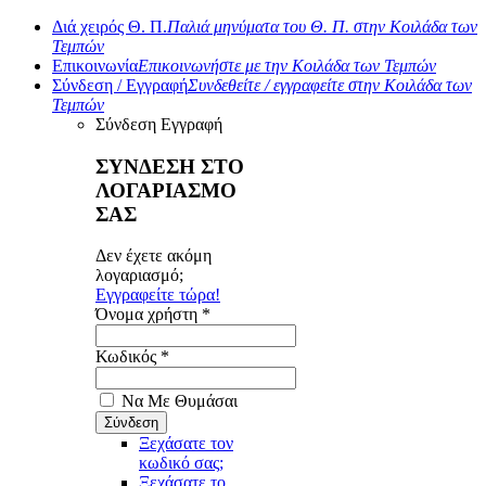
Διά χειρός Θ. Π.
Παλιά μηνύματα του Θ. Π. στην Κοιλάδα των
Τεμπών
Επικοινωνία
Επικοινωνήστε με την Κοιλάδα των Τεμπών
Σύνδεση / Εγγραφή
Συνδεθείτε / εγγραφείτε στην Κοιλάδα των
Τεμπών
Σύνδεση
Εγγραφή
ΣΥΝΔΕΣΗ ΣΤΟ
ΛΟΓΑΡΙΑΣΜΟ
ΣΑΣ
Δεν έχετε ακόμη
λογαριασμό;
Εγγραφείτε τώρα!
Όνομα χρήστη *
Κωδικός *
Να Με Θυμάσαι
Ξεχάσατε τον
κωδικό σας;
Ξεχάσατε το