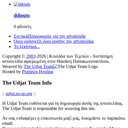
ddouts
0 φίλοι/ες
Σχετικά
Πληροφορίες για την ιστοσελίδα
Όροι χρήσης
Οι όροι χρήσης της ιστοσελίδας
Το ξεκίνημα...
Copyright ©
2003
-2026 | Κοιλάδα των Τεμπών - Ανεπίσημη
ιστοσελίδα αφιερωμένη στον Θανάση Παπακωνσταντίνου.
Weaved by
The Udjat Team
Hosted by
Pramnos Hosting
The Udjat Team Info
::
udjat.no-ip.org
::
Η Udjat Team ευθύνεται για τη δημιουργία αυτής της ιστοσελίδας.
The Udjat Team is responsible for weaving this site.
Αν σας ενδιαφέρει η επικοινωνία μαζί μας, δοκιμάστε το παρακάτω
email: