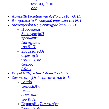
όνομα χρήστη
σας;
Αρχική
Τα τελευταία νέα σχετικά με τον Θ. Π.
Βιογραφικό
Το βιογραφικό σημείωμα του Θ. Π.
Δισκογραφία
Όλη η δισκογραφία του Θ. Π.
Προσωπική
δισκογραφία
Η
προσωπική
δισκογραφία
του Θ. Π.
Συμμετοχές
Οι
συμμετοχές
του Θ. Π. σε
δίσκους
άλλων
Στίχοι
Οι στίχοι των δίσκων του Θ. Π.
Συνεντεύξεις
Οι συνεντεύξεις του Θ. Π.
Δελτία
τύπου
Δελτία
τύπου
συναυλιών
του Θ. Π.
Εφημερίδες
Συνεντεύξεις
του Θ. Π. σε