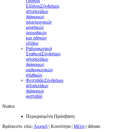
Οδηγοί
Εξόδου
Σύνδεσμοι
ιστοσελίδων
διάφορων
ηλεκτρονικών
μουσικών
περιοδικών
και οδηγών
εξόδου
Ραδιοφωνικοί
Σταθμοί
Σύνδεσμοι
ιστοσελίδων
διάφορων
ραδιοφωνικών
σταθμών
Φεστιβάλ
Σύνδεσμοι
ιστοσελίδων
διάφορων
φεστιβάλ
Notice
Περιορισμένη Πρόσβαση
Βρίσκεστε εδώ:
Αρχική
|
Κοινότητα
|
Μέλη
|
ddouts