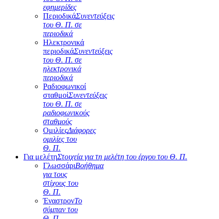
εφημερίδες
Περιοδικά
Συνεντεύξεις
του Θ. Π. σε
περιοδικά
Ηλεκτρονικά
περιοδικά
Συνεντεύξεις
του Θ. Π. σε
ηλεκτρονικά
περιοδικά
Ραδιοφωνικοί
σταθμοί
Συνεντεύξεις
του Θ. Π. σε
ραδιοφωνικούς
σταθμούς
Ομιλίες
Διάφορες
ομιλίες του
Θ. Π.
Για μελέτη
Στοιχεία για τη μελέτη του έργου του Θ. Π.
Γλωσσάρι
Βοήθημα
για τους
στίχους του
Θ. Π.
Έναστρον
Το
σύμπαν του
Θ. Π.