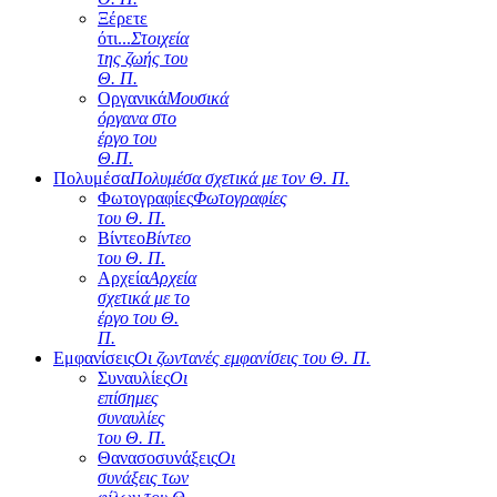
Ξέρετε
ότι...
Στοιχεία
της ζωής του
Θ. Π.
Οργανικά
Μουσικά
όργανα στο
έργο του
Θ.Π.
Πολυμέσα
Πολυμέσα σχετικά με τον Θ. Π.
Φωτογραφίες
Φωτογραφίες
του Θ. Π.
Βίντεο
Βίντεο
του Θ. Π.
Αρχεία
Αρχεία
σχετικά με το
έργο του Θ.
Π.
Εμφανίσεις
Οι ζωντανές εμφανίσεις του Θ. Π.
Συναυλίες
Οι
επίσημες
συναυλίες
του Θ. Π.
Θανασοσυνάξεις
Οι
συνάξεις των