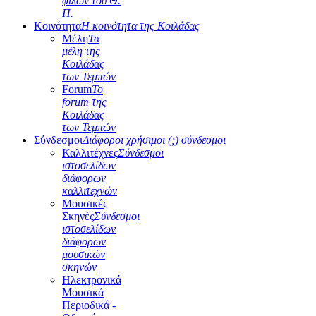
φίλων του Θ.
Π.
Κοινότητα
Η κοινότητα της Κοιλάδας
Μέλη
Τα
μέλη της
Κοιλάδας
των Τεμπών
Forum
Το
forum της
Κοιλάδας
των Τεμπών
Σύνδεσμοι
Διάφοροι χρήσιμοι (;) σύνδεσμοι
Καλλιτέχνες
Σύνδεσμοι
ιστοσελίδων
διάφορων
καλλιτεχνών
Μουσικές
Σκηνές
Σύνδεσμοι
ιστοσελίδων
διάφορων
μουσικών
σκηνών
Ηλεκτρονικά
Μουσικά
Περιοδικά -