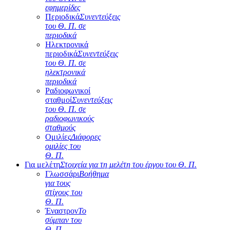
εφημερίδες
Περιοδικά
Συνεντεύξεις
του Θ. Π. σε
περιοδικά
Ηλεκτρονικά
περιοδικά
Συνεντεύξεις
του Θ. Π. σε
ηλεκτρονικά
περιοδικά
Ραδιοφωνικοί
σταθμοί
Συνεντεύξεις
του Θ. Π. σε
ραδιοφωνικούς
σταθμούς
Ομιλίες
Διάφορες
ομιλίες του
Θ. Π.
Για μελέτη
Στοιχεία για τη μελέτη του έργου του Θ. Π.
Γλωσσάρι
Βοήθημα
για τους
στίχους του
Θ. Π.
Έναστρον
Το
σύμπαν του
Θ. Π.