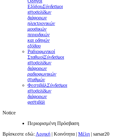
Οδηγοί
Εξόδου
Σύνδεσμοι
ιστοσελίδων
διάφορων
ηλεκτρονικών
μουσικών
περιοδικών
και οδηγών
εξόδου
Ραδιοφωνικοί
Σταθμοί
Σύνδεσμοι
ιστοσελίδων
διάφορων
ραδιοφωνικών
σταθμών
Φεστιβάλ
Σύνδεσμοι
ιστοσελίδων
διάφορων
φεστιβάλ
Notice
Περιορισμένη Πρόσβαση
Βρίσκεστε εδώ:
Αρχική
|
Κοινότητα
|
Μέλη
|
sarsar20