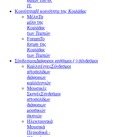
φίλων του Θ.
Π.
Κοινότητα
Η κοινότητα της Κοιλάδας
Μέλη
Τα
μέλη της
Κοιλάδας
των Τεμπών
Forum
Το
forum της
Κοιλάδας
των Τεμπών
Σύνδεσμοι
Διάφοροι χρήσιμοι (;) σύνδεσμοι
Καλλιτέχνες
Σύνδεσμοι
ιστοσελίδων
διάφορων
καλλιτεχνών
Μουσικές
Σκηνές
Σύνδεσμοι
ιστοσελίδων
διάφορων
μουσικών
σκηνών
Ηλεκτρονικά
Μουσικά
Περιοδικά -