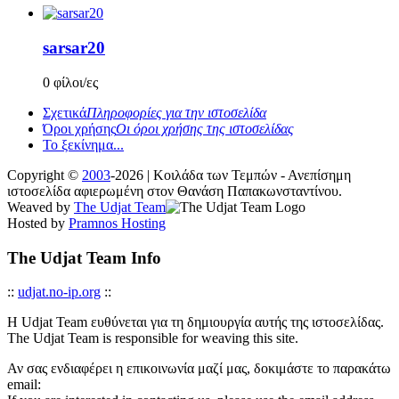
sarsar20
0 φίλοι/ες
Σχετικά
Πληροφορίες για την ιστοσελίδα
Όροι χρήσης
Οι όροι χρήσης της ιστοσελίδας
Το ξεκίνημα...
Copyright ©
2003
-2026 | Κοιλάδα των Τεμπών - Ανεπίσημη
ιστοσελίδα αφιερωμένη στον Θανάση Παπακωνσταντίνου.
Weaved by
The Udjat Team
Hosted by
Pramnos Hosting
The Udjat Team Info
::
udjat.no-ip.org
::
Η Udjat Team ευθύνεται για τη δημιουργία αυτής της ιστοσελίδας.
The Udjat Team is responsible for weaving this site.
Αν σας ενδιαφέρει η επικοινωνία μαζί μας, δοκιμάστε το παρακάτω
email: