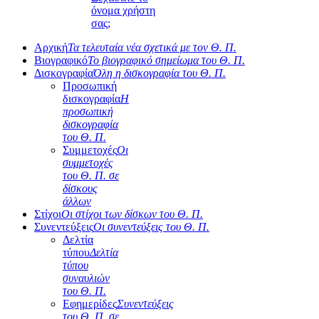
όνομα χρήστη
σας;
Αρχική
Τα τελευταία νέα σχετικά με τον Θ. Π.
Βιογραφικό
Το βιογραφικό σημείωμα του Θ. Π.
Δισκογραφία
Όλη η δισκογραφία του Θ. Π.
Προσωπική
δισκογραφία
Η
προσωπική
δισκογραφία
του Θ. Π.
Συμμετοχές
Οι
συμμετοχές
του Θ. Π. σε
δίσκους
άλλων
Στίχοι
Οι στίχοι των δίσκων του Θ. Π.
Συνεντεύξεις
Οι συνεντεύξεις του Θ. Π.
Δελτία
τύπου
Δελτία
τύπου
συναυλιών
του Θ. Π.
Εφημερίδες
Συνεντεύξεις
του Θ. Π. σε