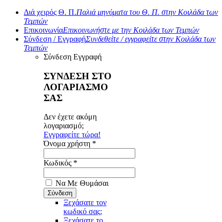
Διά χειρός Θ. Π.
Παλιά μηνύματα του Θ. Π. στην Κοιλάδα των
Τεμπών
Επικοινωνία
Επικοινωνήστε με την Κοιλάδα των Τεμπών
Σύνδεση / Εγγραφή
Συνδεθείτε / εγγραφείτε στην Κοιλάδα των
Τεμπών
Σύνδεση
Εγγραφή
ΣΥΝΔΕΣΗ ΣΤΟ
ΛΟΓΑΡΙΑΣΜΟ
ΣΑΣ
Δεν έχετε ακόμη
λογαριασμό;
Εγγραφείτε τώρα!
Όνομα χρήστη *
Κωδικός *
Να Με Θυμάσαι
Ξεχάσατε τον
κωδικό σας;
Ξεχάσατε το