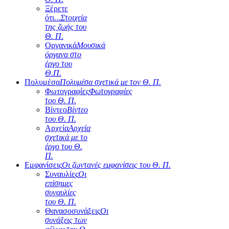
Ξέρετε
ότι...
Στοιχεία
της ζωής του
Θ. Π.
Οργανικά
Μουσικά
όργανα στο
έργο του
Θ.Π.
Πολυμέσα
Πολυμέσα σχετικά με τον Θ. Π.
Φωτογραφίες
Φωτογραφίες
του Θ. Π.
Βίντεο
Βίντεο
του Θ. Π.
Αρχεία
Αρχεία
σχετικά με το
έργο του Θ.
Π.
Εμφανίσεις
Οι ζωντανές εμφανίσεις του Θ. Π.
Συναυλίες
Οι
επίσημες
συναυλίες
του Θ. Π.
Θανασοσυνάξεις
Οι
συνάξεις των