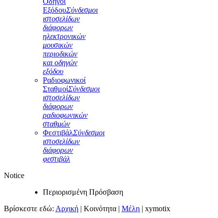
Οδηγοί
Εξόδου
Σύνδεσμοι
ιστοσελίδων
διάφορων
ηλεκτρονικών
μουσικών
περιοδικών
και οδηγών
εξόδου
Ραδιοφωνικοί
Σταθμοί
Σύνδεσμοι
ιστοσελίδων
διάφορων
ραδιοφωνικών
σταθμών
Φεστιβάλ
Σύνδεσμοι
ιστοσελίδων
διάφορων
φεστιβάλ
Notice
Περιορισμένη Πρόσβαση
Βρίσκεστε εδώ:
Αρχική
|
Κοινότητα
|
Μέλη
|
xymotix