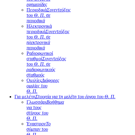
εφημερίδες
Περιοδικά
Συνεντεύξεις
του Θ. Π. σε
περιοδικά
Ηλεκτρονικά
περιοδικά
Συνεντεύξεις
του Θ. Π. σε
ηλεκτρονικά
περιοδικά
Ραδιοφωνικοί
σταθμοί
Συνεντεύξεις
του Θ. Π. σε
ραδιοφωνικούς
σταθμούς
Ομιλίες
Διάφορες
ομιλίες του
Θ. Π.
Για μελέτη
Στοιχεία για τη μελέτη του έργου του Θ. Π.
Γλωσσάρι
Βοήθημα
για τους
στίχους του
Θ. Π.
Έναστρον
Το
σύμπαν του
Θ. Π.