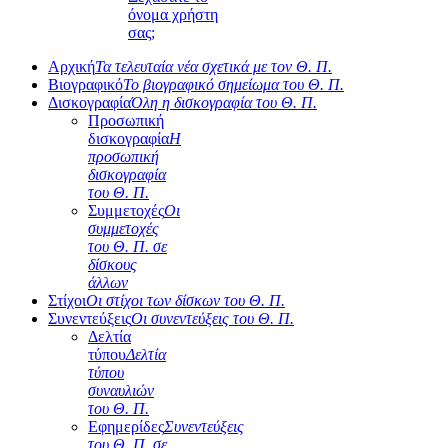
όνομα χρήστη
σας;
Αρχική
Τα τελευταία νέα σχετικά με τον Θ. Π.
Βιογραφικό
Το βιογραφικό σημείωμα του Θ. Π.
Δισκογραφία
Όλη η δισκογραφία του Θ. Π.
Προσωπική
δισκογραφία
Η
προσωπική
δισκογραφία
του Θ. Π.
Συμμετοχές
Οι
συμμετοχές
του Θ. Π. σε
δίσκους
άλλων
Στίχοι
Οι στίχοι των δίσκων του Θ. Π.
Συνεντεύξεις
Οι συνεντεύξεις του Θ. Π.
Δελτία
τύπου
Δελτία
τύπου
συναυλιών
του Θ. Π.
Εφημερίδες
Συνεντεύξεις
του Θ. Π. σε