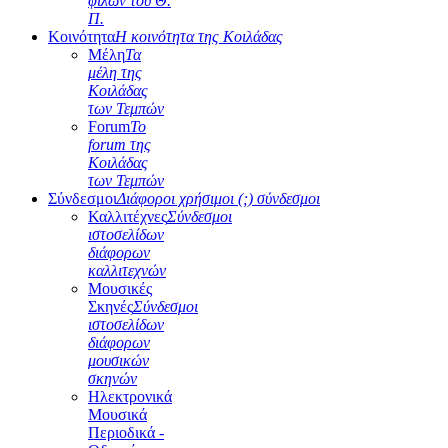
φίλων του Θ.
Π.
Κοινότητα
Η κοινότητα της Κοιλάδας
Μέλη
Τα
μέλη της
Κοιλάδας
των Τεμπών
Forum
Το
forum της
Κοιλάδας
των Τεμπών
Σύνδεσμοι
Διάφοροι χρήσιμοι (;) σύνδεσμοι
Καλλιτέχνες
Σύνδεσμοι
ιστοσελίδων
διάφορων
καλλιτεχνών
Μουσικές
Σκηνές
Σύνδεσμοι
ιστοσελίδων
διάφορων
μουσικών
σκηνών
Ηλεκτρονικά
Μουσικά
Περιοδικά -