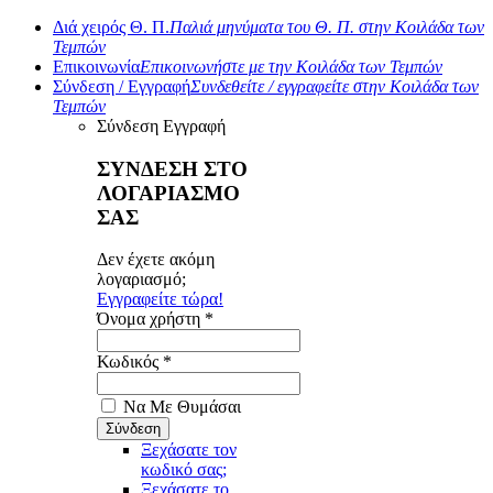
Διά χειρός Θ. Π.
Παλιά μηνύματα του Θ. Π. στην Κοιλάδα των
Τεμπών
Επικοινωνία
Επικοινωνήστε με την Κοιλάδα των Τεμπών
Σύνδεση / Εγγραφή
Συνδεθείτε / εγγραφείτε στην Κοιλάδα των
Τεμπών
Σύνδεση
Εγγραφή
ΣΥΝΔΕΣΗ ΣΤΟ
ΛΟΓΑΡΙΑΣΜΟ
ΣΑΣ
Δεν έχετε ακόμη
λογαριασμό;
Εγγραφείτε τώρα!
Όνομα χρήστη *
Κωδικός *
Να Με Θυμάσαι
Ξεχάσατε τον
κωδικό σας;
Ξεχάσατε το