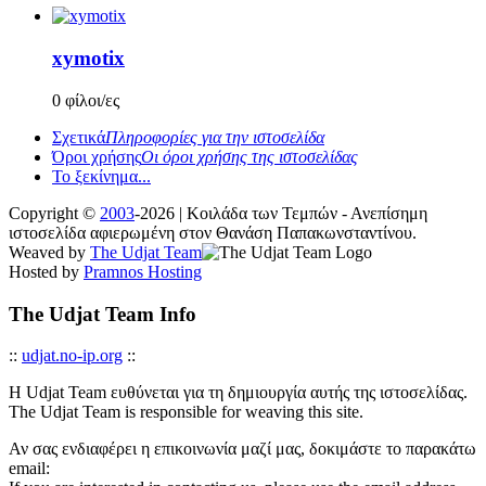
xymotix
0 φίλοι/ες
Σχετικά
Πληροφορίες για την ιστοσελίδα
Όροι χρήσης
Οι όροι χρήσης της ιστοσελίδας
Το ξεκίνημα...
Copyright ©
2003
-2026 | Κοιλάδα των Τεμπών - Ανεπίσημη
ιστοσελίδα αφιερωμένη στον Θανάση Παπακωνσταντίνου.
Weaved by
The Udjat Team
Hosted by
Pramnos Hosting
The Udjat Team Info
::
udjat.no-ip.org
::
Η Udjat Team ευθύνεται για τη δημιουργία αυτής της ιστοσελίδας.
The Udjat Team is responsible for weaving this site.
Αν σας ενδιαφέρει η επικοινωνία μαζί μας, δοκιμάστε το παρακάτω
email: