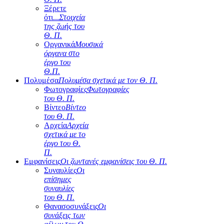
Ξέρετε
ότι...
Στοιχεία
της ζωής του
Θ. Π.
Οργανικά
Μουσικά
όργανα στο
έργο του
Θ.Π.
Πολυμέσα
Πολυμέσα σχετικά με τον Θ. Π.
Φωτογραφίες
Φωτογραφίες
του Θ. Π.
Βίντεο
Βίντεο
του Θ. Π.
Αρχεία
Αρχεία
σχετικά με το
έργο του Θ.
Π.
Εμφανίσεις
Οι ζωντανές εμφανίσεις του Θ. Π.
Συναυλίες
Οι
επίσημες
συναυλίες
του Θ. Π.
Θανασοσυνάξεις
Οι
συνάξεις των