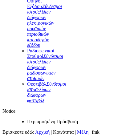
Οδηγοί
Εξόδου
Σύνδεσμοι
ιστοσελίδων
διάφορων
ηλεκτρονικών
μουσικών
περιοδικών
και οδηγών
εξόδου
Ραδιοφωνικοί
Σταθμοί
Σύνδεσμοι
ιστοσελίδων
διάφορων
ραδιοφωνικών
σταθμών
Φεστιβάλ
Σύνδεσμοι
ιστοσελίδων
διάφορων
φεστιβάλ
Notice
Περιορισμένη Πρόσβαση
Βρίσκεστε εδώ:
Αρχική
|
Κοινότητα
|
Μέλη
|
fmk