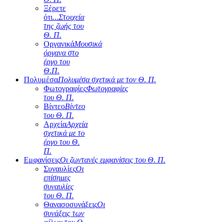
Ξέρετε
ότι...
Στοιχεία
της ζωής του
Θ. Π.
Οργανικά
Μουσικά
όργανα στο
έργο του
Θ.Π.
Πολυμέσα
Πολυμέσα σχετικά με τον Θ. Π.
Φωτογραφίες
Φωτογραφίες
του Θ. Π.
Βίντεο
Βίντεο
του Θ. Π.
Αρχεία
Αρχεία
σχετικά με το
έργο του Θ.
Π.
Εμφανίσεις
Οι ζωντανές εμφανίσεις του Θ. Π.
Συναυλίες
Οι
επίσημες
συναυλίες
του Θ. Π.
Θανασοσυνάξεις
Οι
συνάξεις των