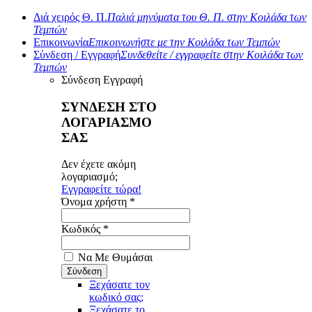
Διά χειρός Θ. Π.
Παλιά μηνύματα του Θ. Π. στην Κοιλάδα των
Τεμπών
Επικοινωνία
Επικοινωνήστε με την Κοιλάδα των Τεμπών
Σύνδεση / Εγγραφή
Συνδεθείτε / εγγραφείτε στην Κοιλάδα των
Τεμπών
Σύνδεση
Εγγραφή
ΣΥΝΔΕΣΗ ΣΤΟ
ΛΟΓΑΡΙΑΣΜΟ
ΣΑΣ
Δεν έχετε ακόμη
λογαριασμό;
Εγγραφείτε τώρα!
Όνομα χρήστη *
Κωδικός *
Να Με Θυμάσαι
Ξεχάσατε τον
κωδικό σας;
Ξεχάσατε το