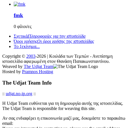
fmk
0 φίλοι/ες
Σχετικά
Πληροφορίες για την ιστοσελίδα
Όροι χρήσης
Οι όροι χρήσης της ιστοσελίδας
Το ξεκίνημα...
Copyright ©
2003
-2026 | Κοιλάδα των Τεμπών - Ανεπίσημη
ιστοσελίδα αφιερωμένη στον Θανάση Παπακωνσταντίνου.
Weaved by
The Udjat Team
Hosted by
Pramnos Hosting
The Udjat Team Info
::
udjat.no-ip.org
::
Η Udjat Team ευθύνεται για τη δημιουργία αυτής της ιστοσελίδας.
The Udjat Team is responsible for weaving this site.
Αν σας ενδιαφέρει η επικοινωνία μαζί μας, δοκιμάστε το παρακάτω
email: