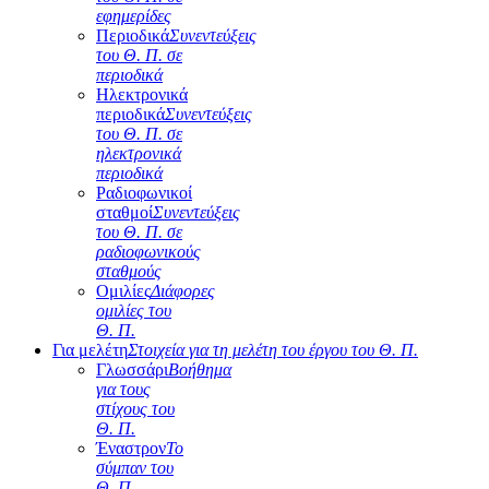
εφημερίδες
Περιοδικά
Συνεντεύξεις
του Θ. Π. σε
περιοδικά
Ηλεκτρονικά
περιοδικά
Συνεντεύξεις
του Θ. Π. σε
ηλεκτρονικά
περιοδικά
Ραδιοφωνικοί
σταθμοί
Συνεντεύξεις
του Θ. Π. σε
ραδιοφωνικούς
σταθμούς
Ομιλίες
Διάφορες
ομιλίες του
Θ. Π.
Για μελέτη
Στοιχεία για τη μελέτη του έργου του Θ. Π.
Γλωσσάρι
Βοήθημα
για τους
στίχους του
Θ. Π.
Έναστρον
Το
σύμπαν του
Θ. Π.