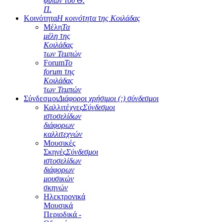
φίλων του Θ.
Π.
Κοινότητα
Η κοινότητα της Κοιλάδας
Μέλη
Τα
μέλη της
Κοιλάδας
των Τεμπών
Forum
Το
forum της
Κοιλάδας
των Τεμπών
Σύνδεσμοι
Διάφοροι χρήσιμοι (;) σύνδεσμοι
Καλλιτέχνες
Σύνδεσμοι
ιστοσελίδων
διάφορων
καλλιτεχνών
Μουσικές
Σκηνές
Σύνδεσμοι
ιστοσελίδων
διάφορων
μουσικών
σκηνών
Ηλεκτρονικά
Μουσικά
Περιοδικά -