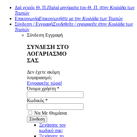
Διά χειρός Θ. Π.
Παλιά μηνύματα του Θ. Π. στην Κοιλάδα των
Τεμπών
Επικοινωνία
Επικοινωνήστε με την Κοιλάδα των Τεμπών
Σύνδεση / Εγγραφή
Συνδεθείτε / εγγραφείτε στην Κοιλάδα των
Τεμπών
Σύνδεση
Εγγραφή
ΣΥΝΔΕΣΗ ΣΤΟ
ΛΟΓΑΡΙΑΣΜΟ
ΣΑΣ
Δεν έχετε ακόμη
λογαριασμό;
Εγγραφείτε τώρα!
Όνομα χρήστη *
Κωδικός *
Να Με Θυμάσαι
Ξεχάσατε τον
κωδικό σας;
Ξεχάσατε το