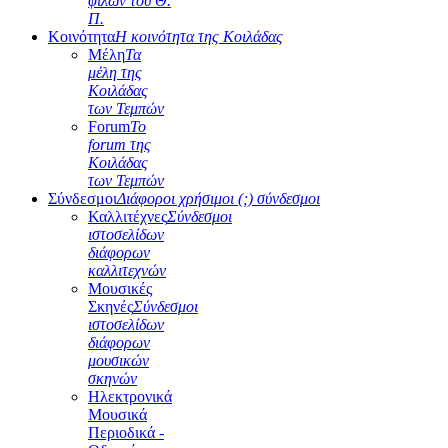
φίλων του Θ.
Π.
Κοινότητα
Η κοινότητα της Κοιλάδας
Μέλη
Τα
μέλη της
Κοιλάδας
των Τεμπών
Forum
Το
forum της
Κοιλάδας
των Τεμπών
Σύνδεσμοι
Διάφοροι χρήσιμοι (;) σύνδεσμοι
Καλλιτέχνες
Σύνδεσμοι
ιστοσελίδων
διάφορων
καλλιτεχνών
Μουσικές
Σκηνές
Σύνδεσμοι
ιστοσελίδων
διάφορων
μουσικών
σκηνών
Ηλεκτρονικά
Μουσικά
Περιοδικά -