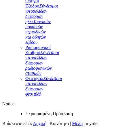
Οδηγοί
Εξόδου
Σύνδεσμοι
ιστοσελίδων
διάφορων
ηλεκτρονικών
μουσικών
περιοδικών
και οδηγών
εξόδου
Ραδιοφωνικοί
Σταθμοί
Σύνδεσμοι
ιστοσελίδων
διάφορων
ραδιοφωνικών
σταθμών
Φεστιβάλ
Σύνδεσμοι
ιστοσελίδων
διάφορων
φεστιβάλ
Notice
Περιορισμένη Πρόσβαση
Βρίσκεστε εδώ:
Αρχική
|
Κοινότητα
|
Μέλη
|
myrdel