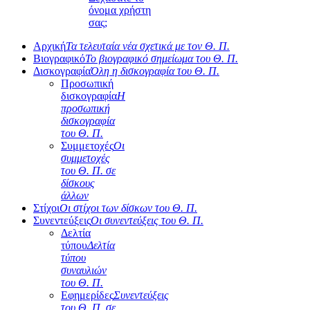
όνομα χρήστη
σας;
Αρχική
Τα τελευταία νέα σχετικά με τον Θ. Π.
Βιογραφικό
Το βιογραφικό σημείωμα του Θ. Π.
Δισκογραφία
Όλη η δισκογραφία του Θ. Π.
Προσωπική
δισκογραφία
Η
προσωπική
δισκογραφία
του Θ. Π.
Συμμετοχές
Οι
συμμετοχές
του Θ. Π. σε
δίσκους
άλλων
Στίχοι
Οι στίχοι των δίσκων του Θ. Π.
Συνεντεύξεις
Οι συνεντεύξεις του Θ. Π.
Δελτία
τύπου
Δελτία
τύπου
συναυλιών
του Θ. Π.
Εφημερίδες
Συνεντεύξεις
του Θ. Π. σε