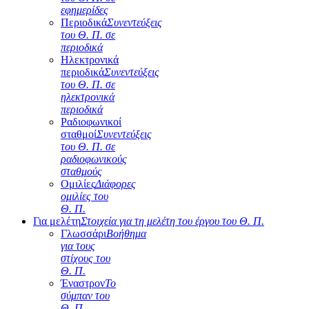
εφημερίδες
Περιοδικά
Συνεντεύξεις
του Θ. Π. σε
περιοδικά
Ηλεκτρονικά
περιοδικά
Συνεντεύξεις
του Θ. Π. σε
ηλεκτρονικά
περιοδικά
Ραδιοφωνικοί
σταθμοί
Συνεντεύξεις
του Θ. Π. σε
ραδιοφωνικούς
σταθμούς
Ομιλίες
Διάφορες
ομιλίες του
Θ. Π.
Για μελέτη
Στοιχεία για τη μελέτη του έργου του Θ. Π.
Γλωσσάρι
Βοήθημα
για τους
στίχους του
Θ. Π.
Έναστρον
Το
σύμπαν του
Θ. Π.