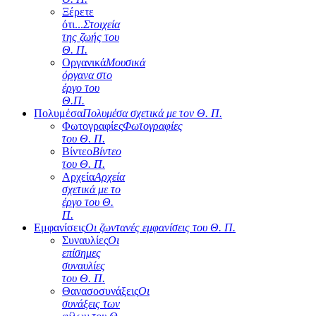
Ξέρετε
ότι...
Στοιχεία
της ζωής του
Θ. Π.
Οργανικά
Μουσικά
όργανα στο
έργο του
Θ.Π.
Πολυμέσα
Πολυμέσα σχετικά με τον Θ. Π.
Φωτογραφίες
Φωτογραφίες
του Θ. Π.
Βίντεο
Βίντεο
του Θ. Π.
Αρχεία
Αρχεία
σχετικά με το
έργο του Θ.
Π.
Εμφανίσεις
Οι ζωντανές εμφανίσεις του Θ. Π.
Συναυλίες
Οι
επίσημες
συναυλίες
του Θ. Π.
Θανασοσυνάξεις
Οι
συνάξεις των