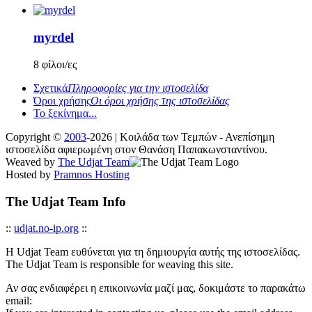
myrdel
8 φίλοι/ες
Σχετικά
Πληροφορίες για την ιστοσελίδα
Όροι χρήσης
Οι όροι χρήσης της ιστοσελίδας
Το ξεκίνημα...
Copyright ©
2003
-2026 | Κοιλάδα των Τεμπών - Ανεπίσημη
ιστοσελίδα αφιερωμένη στον Θανάση Παπακωνσταντίνου.
Weaved by
The Udjat Team
Hosted by
Pramnos Hosting
The Udjat Team Info
::
udjat.no-ip.org
::
Η Udjat Team ευθύνεται για τη δημιουργία αυτής της ιστοσελίδας.
The Udjat Team is responsible for weaving this site.
Αν σας ενδιαφέρει η επικοινωνία μαζί μας, δοκιμάστε το παρακάτω
email: