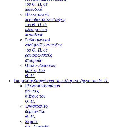
του Θ. Π. σε
περιοδικά
Ηλεκτρονικά
περιοδικά
Συνεντεύξεις
του Θ. Π. σε
ηλεκτρονικά
περιοδικά
Ραδιοφωνικοί
σταθμοί
Συνεντεύξεις
του Θ. Π. σε
ραδιοφωνικούς
σταθμούς
Ομιλίες
Διάφορες
ομιλίες του
Θ. Π.
Για μελέτη
Στοιχεία για τη μελέτη του έργου του Θ. Π.
Γλωσσάρι
Βοήθημα
για τους
στίχους του
Θ. Π.
Έναστρον
Το
σύμπαν του
Θ. Π.
Ξέρετε
ότι...
Στοιχεία