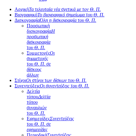
Αρχική
Τα τελευταία νέα σχετικά με τον Θ. Π.
Βιογραφικό
Το βιογραφικό σημείωμα του Θ. Π.
Δισκογραφία
Όλη η δισκογραφία του Θ. Π.
Προσωπική
δισκογραφία
Η
προσωπική
δισκογραφία
του Θ. Π.
Συμμετοχές
Οι
συμμετοχές
του Θ. Π. σε
δίσκους
άλλων
Στίχοι
Οι στίχοι των δίσκων του Θ. Π.
Συνεντεύξεις
Οι συνεντεύξεις του Θ. Π.
Δελτία
τύπου
Δελτία
τύπου
συναυλιών
του Θ. Π.
Εφημερίδες
Συνεντεύξεις
του Θ. Π. σε
εφημερίδες
Περιοδικά
Συνεντεύξεις