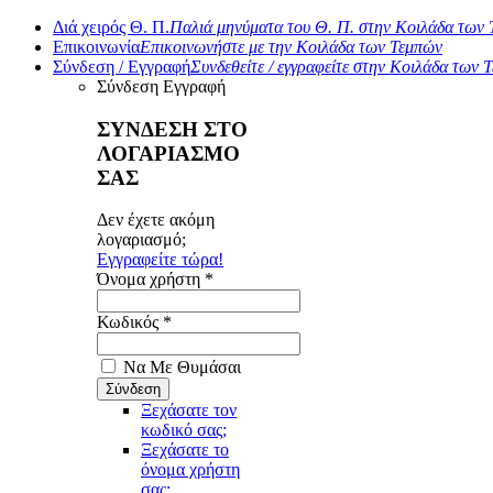
Διά χειρός Θ. Π.
Παλιά μηνύματα του Θ. Π. στην Κοιλάδα των
Επικοινωνία
Επικοινωνήστε με την Κοιλάδα των Τεμπών
Σύνδεση / Εγγραφή
Συνδεθείτε / εγγραφείτε στην Κοιλάδα των 
Σύνδεση
Εγγραφή
ΣΥΝΔΕΣΗ ΣΤΟ
ΛΟΓΑΡΙΑΣΜΟ
ΣΑΣ
Δεν έχετε ακόμη
λογαριασμό;
Εγγραφείτε τώρα!
Όνομα χρήστη *
Κωδικός *
Να Με Θυμάσαι
Ξεχάσατε τον
κωδικό σας;
Ξεχάσατε το
όνομα χρήστη
σας;