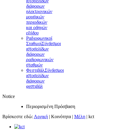
ιστοσελίδων
διάφορων
ηλεκτρονικών
μουσικών
περιοδικών
και οδηγών
εξόδου
Ραδιοφωνικοί
Σταθμοί
Σύνδεσμοι
ιστοσελίδων
διάφορων
ραδιοφωνικών
σταθμών
Φεστιβάλ
Σύνδεσμοι
ιστοσελίδων
διάφορων
φεστιβάλ
Notice
Περιορισμένη Πρόσβαση
Βρίσκεστε εδώ:
Αρχική
|
Κοινότητα
|
Μέλη
|
kct