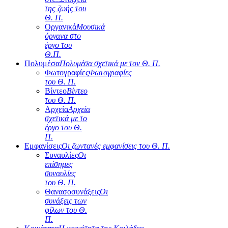
της ζωής του
Θ. Π.
Οργανικά
Μουσικά
όργανα στο
έργο του
Θ.Π.
Πολυμέσα
Πολυμέσα σχετικά με τον Θ. Π.
Φωτογραφίες
Φωτογραφίες
του Θ. Π.
Βίντεο
Βίντεο
του Θ. Π.
Αρχεία
Αρχεία
σχετικά με το
έργο του Θ.
Π.
Εμφανίσεις
Οι ζωντανές εμφανίσεις του Θ. Π.
Συναυλίες
Οι
επίσημες
συναυλίες
του Θ. Π.
Θανασοσυνάξεις
Οι
συνάξεις των
φίλων του Θ.
Π.