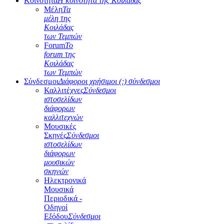
Κοινότητα
Η κοινότητα της Κοιλάδας
Μέλη
Τα
μέλη της
Κοιλάδας
των Τεμπών
Forum
Το
forum της
Κοιλάδας
των Τεμπών
Σύνδεσμοι
Διάφοροι χρήσιμοι (;) σύνδεσμοι
Καλλιτέχνες
Σύνδεσμοι
ιστοσελίδων
διάφορων
καλλιτεχνών
Μουσικές
Σκηνές
Σύνδεσμοι
ιστοσελίδων
διάφορων
μουσικών
σκηνών
Ηλεκτρονικά
Μουσικά
Περιοδικά -
Οδηγοί
Εξόδου
Σύνδεσμοι