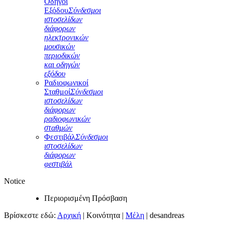
Οδηγοί
Εξόδου
Σύνδεσμοι
ιστοσελίδων
διάφορων
ηλεκτρονικών
μουσικών
περιοδικών
και οδηγών
εξόδου
Ραδιοφωνικοί
Σταθμοί
Σύνδεσμοι
ιστοσελίδων
διάφορων
ραδιοφωνικών
σταθμών
Φεστιβάλ
Σύνδεσμοι
ιστοσελίδων
διάφορων
φεστιβάλ
Notice
Περιορισμένη Πρόσβαση
Βρίσκεστε εδώ:
Αρχική
|
Κοινότητα
|
Μέλη
|
desandreas