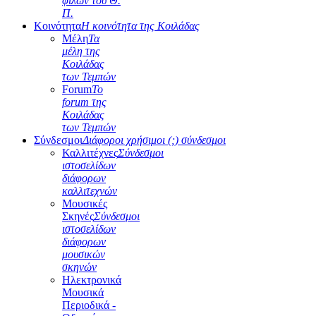
φίλων του Θ.
Π.
Κοινότητα
Η κοινότητα της Κοιλάδας
Μέλη
Τα
μέλη της
Κοιλάδας
των Τεμπών
Forum
Το
forum της
Κοιλάδας
των Τεμπών
Σύνδεσμοι
Διάφοροι χρήσιμοι (;) σύνδεσμοι
Καλλιτέχνες
Σύνδεσμοι
ιστοσελίδων
διάφορων
καλλιτεχνών
Μουσικές
Σκηνές
Σύνδεσμοι
ιστοσελίδων
διάφορων
μουσικών
σκηνών
Ηλεκτρονικά
Μουσικά
Περιοδικά -