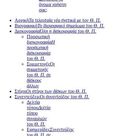
όνομα χρήστη
σας;
Αρχική
Τα τελευταία νέα σχετικά με τον Θ. Π.
Βιογραφικό
Το βιογραφικό σημείωμα του Θ. Π.
Δισκογραφία
Όλη η δισκογραφία του Θ. Π.
Προσωπική
δισκογραφία
Η
προσωπική
δισκογραφία
του Θ. Π.
Συμμετοχές
Οι
συμμετοχές
του Θ. Π. σε
δίσκους
άλλων
Στίχοι
Οι στίχοι των δίσκων του Θ. Π.
Συνεντεύξεις
Οι συνεντεύξεις του Θ. Π.
Δελτία
τύπου
Δελτία
τύπου
συναυλιών
του Θ. Π.
Εφημερίδες
Συνεντεύξεις
του Θ. Π. σε