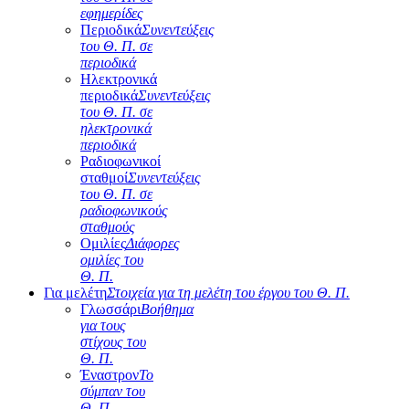
εφημερίδες
Περιοδικά
Συνεντεύξεις
του Θ. Π. σε
περιοδικά
Ηλεκτρονικά
περιοδικά
Συνεντεύξεις
του Θ. Π. σε
ηλεκτρονικά
περιοδικά
Ραδιοφωνικοί
σταθμοί
Συνεντεύξεις
του Θ. Π. σε
ραδιοφωνικούς
σταθμούς
Ομιλίες
Διάφορες
ομιλίες του
Θ. Π.
Για μελέτη
Στοιχεία για τη μελέτη του έργου του Θ. Π.
Γλωσσάρι
Βοήθημα
για τους
στίχους του
Θ. Π.
Έναστρον
Το
σύμπαν του
Θ. Π.