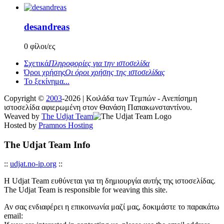
desandreas
0 φίλοι/ες
Σχετικά
Πληροφορίες για την ιστοσελίδα
Όροι χρήσης
Οι όροι χρήσης της ιστοσελίδας
Το ξεκίνημα...
Copyright ©
2003
-2026 | Κοιλάδα των Τεμπών - Ανεπίσημη
ιστοσελίδα αφιερωμένη στον Θανάση Παπακωνσταντίνου.
Weaved by
The Udjat Team
Hosted by
Pramnos Hosting
The Udjat Team Info
::
udjat.no-ip.org
::
Η Udjat Team ευθύνεται για τη δημιουργία αυτής της ιστοσελίδας.
The Udjat Team is responsible for weaving this site.
Αν σας ενδιαφέρει η επικοινωνία μαζί μας, δοκιμάστε το παρακάτω
email: