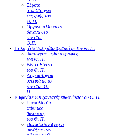
Ξέρετε
ότι...
Στοιχεία
της ζωής του
Θ. Π.
Οργανικά
Μουσικά
όργανα στο
έργο του
Θ.Π.
Πολυμέσα
Πολυμέσα σχετικά με τον Θ. Π.
Φωτογραφίες
Φωτογραφίες
του Θ. Π.
Βίντεο
Βίντεο
του Θ. Π.
Αρχεία
Αρχεία
σχετικά με το
έργο του Θ.
Π.
Εμφανίσεις
Οι ζωντανές εμφανίσεις του Θ. Π.
Συναυλίες
Οι
επίσημες
συναυλίες
του Θ. Π.
Θανασοσυνάξεις
Οι
συνάξεις των