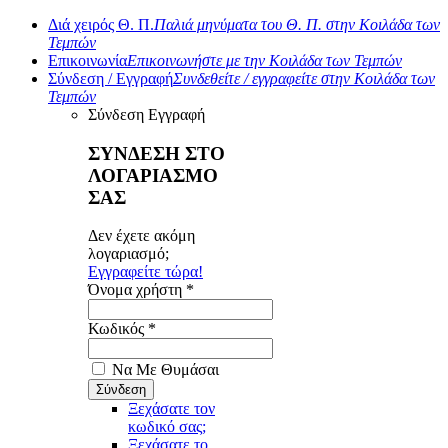
Διά χειρός Θ. Π.
Παλιά μηνύματα του Θ. Π. στην Κοιλάδα των
Τεμπών
Επικοινωνία
Επικοινωνήστε με την Κοιλάδα των Τεμπών
Σύνδεση / Εγγραφή
Συνδεθείτε / εγγραφείτε στην Κοιλάδα των
Τεμπών
Σύνδεση
Εγγραφή
ΣΥΝΔΕΣΗ ΣΤΟ
ΛΟΓΑΡΙΑΣΜΟ
ΣΑΣ
Δεν έχετε ακόμη
λογαριασμό;
Εγγραφείτε τώρα!
Όνομα χρήστη *
Κωδικός *
Να Με Θυμάσαι
Ξεχάσατε τον
κωδικό σας;
Ξεχάσατε το