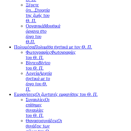
Ξέρετε
ότι...
Στοιχεία
της ζωής του
Θ. Π.
Οργανικά
Μουσικά
όργανα στο
έργο του
Θ.Π.
Πολυμέσα
Πολυμέσα σχετικά με τον Θ. Π.
Φωτογραφίες
Φωτογραφίες
του Θ. Π.
Βίντεο
Βίντεο
του Θ. Π.
Αρχεία
Αρχεία
σχετικά με το
έργο του Θ.
Π.
Εμφανίσεις
Οι ζωντανές εμφανίσεις του Θ. Π.
Συναυλίες
Οι
επίσημες
συναυλίες
του Θ. Π.
Θανασοσυνάξεις
Οι
συνάξεις των