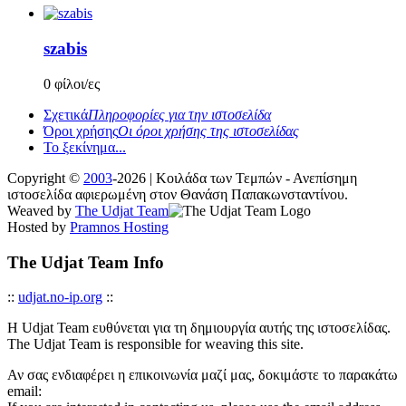
szabis
0 φίλοι/ες
Σχετικά
Πληροφορίες για την ιστοσελίδα
Όροι χρήσης
Οι όροι χρήσης της ιστοσελίδας
Το ξεκίνημα...
Copyright ©
2003
-2026 | Κοιλάδα των Τεμπών - Ανεπίσημη
ιστοσελίδα αφιερωμένη στον Θανάση Παπακωνσταντίνου.
Weaved by
The Udjat Team
Hosted by
Pramnos Hosting
The Udjat Team Info
::
udjat.no-ip.org
::
Η Udjat Team ευθύνεται για τη δημιουργία αυτής της ιστοσελίδας.
The Udjat Team is responsible for weaving this site.
Αν σας ενδιαφέρει η επικοινωνία μαζί μας, δοκιμάστε το παρακάτω
email: