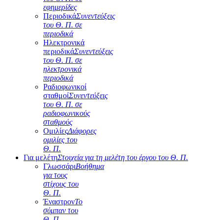
εφημερίδες
Περιοδικά
Συνεντεύξεις
του Θ. Π. σε
περιοδικά
Ηλεκτρονικά
περιοδικά
Συνεντεύξεις
του Θ. Π. σε
ηλεκτρονικά
περιοδικά
Ραδιοφωνικοί
σταθμοί
Συνεντεύξεις
του Θ. Π. σε
ραδιοφωνικούς
σταθμούς
Ομιλίες
Διάφορες
ομιλίες του
Θ. Π.
Για μελέτη
Στοιχεία για τη μελέτη του έργου του Θ. Π.
Γλωσσάρι
Βοήθημα
για τους
στίχους του
Θ. Π.
Έναστρον
Το
σύμπαν του
Θ. Π.