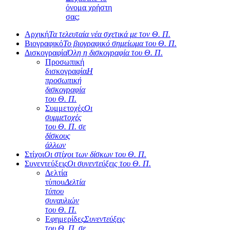
όνομα χρήστη
σας;
Αρχική
Τα τελευταία νέα σχετικά με τον Θ. Π.
Βιογραφικό
Το βιογραφικό σημείωμα του Θ. Π.
Δισκογραφία
Όλη η δισκογραφία του Θ. Π.
Προσωπική
δισκογραφία
Η
προσωπική
δισκογραφία
του Θ. Π.
Συμμετοχές
Οι
συμμετοχές
του Θ. Π. σε
δίσκους
άλλων
Στίχοι
Οι στίχοι των δίσκων του Θ. Π.
Συνεντεύξεις
Οι συνεντεύξεις του Θ. Π.
Δελτία
τύπου
Δελτία
τύπου
συναυλιών
του Θ. Π.
Εφημερίδες
Συνεντεύξεις
του Θ. Π. σε