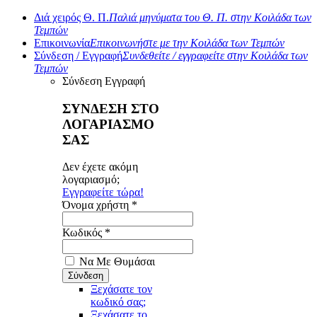
Διά χειρός Θ. Π.
Παλιά μηνύματα του Θ. Π. στην Κοιλάδα των
Τεμπών
Επικοινωνία
Επικοινωνήστε με την Κοιλάδα των Τεμπών
Σύνδεση / Εγγραφή
Συνδεθείτε / εγγραφείτε στην Κοιλάδα των
Τεμπών
Σύνδεση
Εγγραφή
ΣΥΝΔΕΣΗ ΣΤΟ
ΛΟΓΑΡΙΑΣΜΟ
ΣΑΣ
Δεν έχετε ακόμη
λογαριασμό;
Εγγραφείτε τώρα!
Όνομα χρήστη *
Κωδικός *
Να Με Θυμάσαι
Ξεχάσατε τον
κωδικό σας;
Ξεχάσατε το