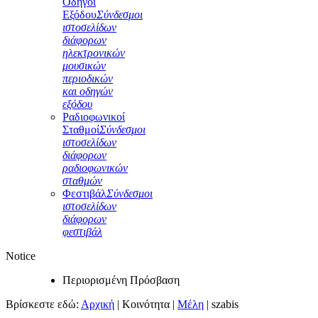
Οδηγοί
Εξόδου
Σύνδεσμοι
ιστοσελίδων
διάφορων
ηλεκτρονικών
μουσικών
περιοδικών
και οδηγών
εξόδου
Ραδιοφωνικοί
Σταθμοί
Σύνδεσμοι
ιστοσελίδων
διάφορων
ραδιοφωνικών
σταθμών
Φεστιβάλ
Σύνδεσμοι
ιστοσελίδων
διάφορων
φεστιβάλ
Notice
Περιορισμένη Πρόσβαση
Βρίσκεστε εδώ:
Αρχική
|
Κοινότητα
|
Μέλη
|
szabis