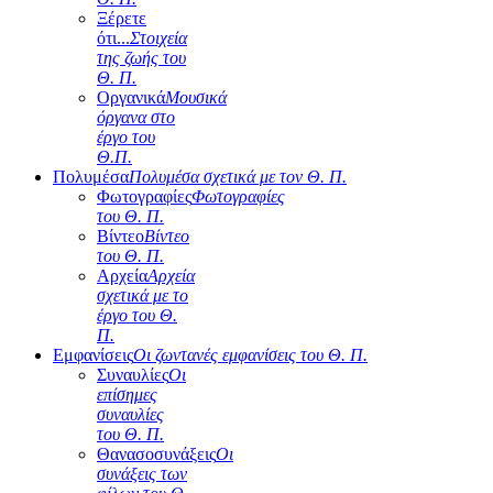
Ξέρετε
ότι...
Στοιχεία
της ζωής του
Θ. Π.
Οργανικά
Μουσικά
όργανα στο
έργο του
Θ.Π.
Πολυμέσα
Πολυμέσα σχετικά με τον Θ. Π.
Φωτογραφίες
Φωτογραφίες
του Θ. Π.
Βίντεο
Βίντεο
του Θ. Π.
Αρχεία
Αρχεία
σχετικά με το
έργο του Θ.
Π.
Εμφανίσεις
Οι ζωντανές εμφανίσεις του Θ. Π.
Συναυλίες
Οι
επίσημες
συναυλίες
του Θ. Π.
Θανασοσυνάξεις
Οι
συνάξεις των