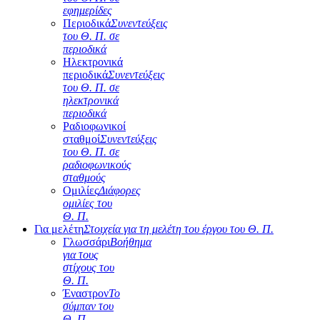
εφημερίδες
Περιοδικά
Συνεντεύξεις
του Θ. Π. σε
περιοδικά
Ηλεκτρονικά
περιοδικά
Συνεντεύξεις
του Θ. Π. σε
ηλεκτρονικά
περιοδικά
Ραδιοφωνικοί
σταθμοί
Συνεντεύξεις
του Θ. Π. σε
ραδιοφωνικούς
σταθμούς
Ομιλίες
Διάφορες
ομιλίες του
Θ. Π.
Για μελέτη
Στοιχεία για τη μελέτη του έργου του Θ. Π.
Γλωσσάρι
Βοήθημα
για τους
στίχους του
Θ. Π.
Έναστρον
Το
σύμπαν του
Θ. Π.