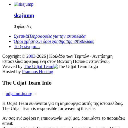
skajump
0 φίλοι/ες
Σχετικά
Πληροφορίες για την ιστοσελίδα
Όροι χρήσης
Οι όροι χρήσης της ιστοσελίδας
Το ξεκίνημα...
Copyright ©
2003
-2026 | Κοιλάδα των Τεμπών - Ανεπίσημη
ιστοσελίδα αφιερωμένη στον Θανάση Παπακωνσταντίνου.
Weaved by
The Udjat Team
Hosted by
Pramnos Hosting
The Udjat Team Info
::
udjat.no-ip.org
::
Η Udjat Team ευθύνεται για τη δημιουργία αυτής της ιστοσελίδας.
The Udjat Team is responsible for weaving this site.
Αν σας ενδιαφέρει η επικοινωνία μαζί μας, δοκιμάστε το παρακάτω
email: