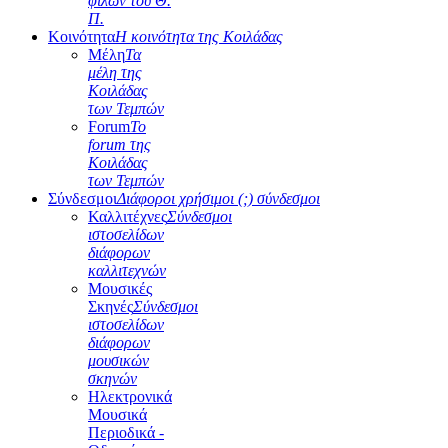
φίλων του Θ.
Π.
Κοινότητα
Η κοινότητα της Κοιλάδας
Μέλη
Τα
μέλη της
Κοιλάδας
των Τεμπών
Forum
Το
forum της
Κοιλάδας
των Τεμπών
Σύνδεσμοι
Διάφοροι χρήσιμοι (;) σύνδεσμοι
Καλλιτέχνες
Σύνδεσμοι
ιστοσελίδων
διάφορων
καλλιτεχνών
Μουσικές
Σκηνές
Σύνδεσμοι
ιστοσελίδων
διάφορων
μουσικών
σκηνών
Ηλεκτρονικά
Μουσικά
Περιοδικά -