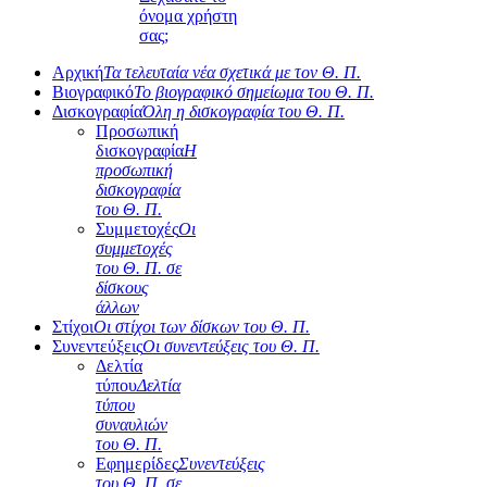
όνομα χρήστη
σας;
Αρχική
Τα τελευταία νέα σχετικά με τον Θ. Π.
Βιογραφικό
Το βιογραφικό σημείωμα του Θ. Π.
Δισκογραφία
Όλη η δισκογραφία του Θ. Π.
Προσωπική
δισκογραφία
Η
προσωπική
δισκογραφία
του Θ. Π.
Συμμετοχές
Οι
συμμετοχές
του Θ. Π. σε
δίσκους
άλλων
Στίχοι
Οι στίχοι των δίσκων του Θ. Π.
Συνεντεύξεις
Οι συνεντεύξεις του Θ. Π.
Δελτία
τύπου
Δελτία
τύπου
συναυλιών
του Θ. Π.
Εφημερίδες
Συνεντεύξεις
του Θ. Π. σε