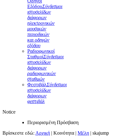
Οδηγοί
Εξόδου
Σύνδεσμοι
ιστοσελίδων
διάφορων
ηλεκτρονικών
μουσικών
περιοδικών
και οδηγών
εξόδου
Ραδιοφωνικοί
Σταθμοί
Σύνδεσμοι
ιστοσελίδων
διάφορων
ραδιοφωνικών
σταθμών
Φεστιβάλ
Σύνδεσμοι
ιστοσελίδων
διάφορων
φεστιβάλ
Notice
Περιορισμένη Πρόσβαση
Βρίσκεστε εδώ:
Αρχική
|
Κοινότητα
|
Μέλη
|
skajump