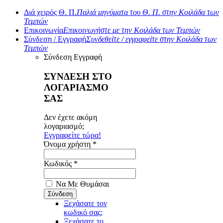
Διά χειρός Θ. Π.
Παλιά μηνύματα του Θ. Π. στην Κοιλάδα των
Τεμπών
Επικοινωνία
Επικοινωνήστε με την Κοιλάδα των Τεμπών
Σύνδεση / Εγγραφή
Συνδεθείτε / εγγραφείτε στην Κοιλάδα των
Τεμπών
Σύνδεση
Εγγραφή
ΣΥΝΔΕΣΗ ΣΤΟ
ΛΟΓΑΡΙΑΣΜΟ
ΣΑΣ
Δεν έχετε ακόμη
λογαριασμό;
Εγγραφείτε τώρα!
Όνομα χρήστη *
Κωδικός *
Να Με Θυμάσαι
Ξεχάσατε τον
κωδικό σας;
Ξεχάσατε το