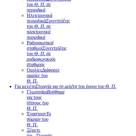
του Θ. Π. σε
περιοδικά
Ηλεκτρονικά
περιοδικά
Συνεντεύξεις
του Θ. Π. σε
ηλεκτρονικά
περιοδικά
Ραδιοφωνικοί
σταθμοί
Συνεντεύξεις
του Θ. Π. σε
ραδιοφωνικούς
σταθμούς
Ομιλίες
Διάφορες
ομιλίες του
Θ. Π.
Για μελέτη
Στοιχεία για τη μελέτη του έργου του Θ. Π.
Γλωσσάρι
Βοήθημα
για τους
στίχους του
Θ. Π.
Έναστρον
Το
σύμπαν του
Θ. Π.
Ξέρετε
ότι...
Στοιχεία