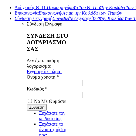
Διά χειρός Θ. Π.
Παλιά μηνύματα του Θ. Π. στην Κοιλάδα των
Επικοινωνία
Επικοινωνήστε με την Κοιλάδα των Τεμπών
Σύνδεση / Εγγραφή
Συνδεθείτε / εγγραφείτε στην Κοιλάδα των 
Σύνδεση
Εγγραφή
ΣΥΝΔΕΣΗ ΣΤΟ
ΛΟΓΑΡΙΑΣΜΟ
ΣΑΣ
Δεν έχετε ακόμη
λογαριασμό;
Εγγραφείτε τώρα!
Όνομα χρήστη *
Κωδικός *
Να Με Θυμάσαι
Ξεχάσατε τον
κωδικό σας;
Ξεχάσατε το
όνομα χρήστη
σας;