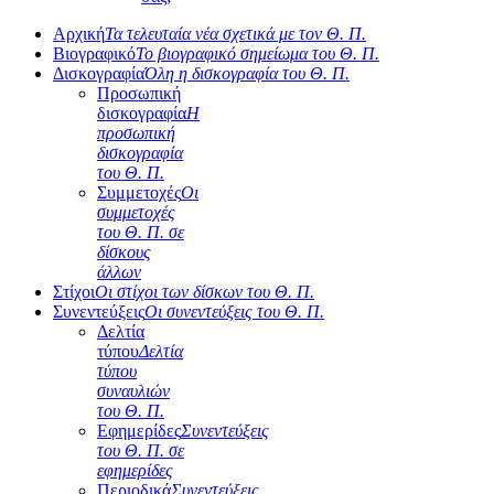
Αρχική
Τα τελευταία νέα σχετικά με τον Θ. Π.
Βιογραφικό
Το βιογραφικό σημείωμα του Θ. Π.
Δισκογραφία
Όλη η δισκογραφία του Θ. Π.
Προσωπική
δισκογραφία
Η
προσωπική
δισκογραφία
του Θ. Π.
Συμμετοχές
Οι
συμμετοχές
του Θ. Π. σε
δίσκους
άλλων
Στίχοι
Οι στίχοι των δίσκων του Θ. Π.
Συνεντεύξεις
Οι συνεντεύξεις του Θ. Π.
Δελτία
τύπου
Δελτία
τύπου
συναυλιών
του Θ. Π.
Εφημερίδες
Συνεντεύξεις
του Θ. Π. σε
εφημερίδες
Περιοδικά
Συνεντεύξεις