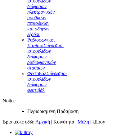
ιστοσελίδων
διάφορων
ηλεκτρονικών
μουσικών
περιοδικών
και οδηγών
εξόδου
Ραδιοφωνικοί
Σταθμοί
Σύνδεσμοι
ιστοσελίδων
διάφορων
ραδιοφωνικών
σταθμών
Φεστιβάλ
Σύνδεσμοι
ιστοσελίδων
διάφορων
φεστιβάλ
Notice
Περιορισμένη Πρόσβαση
Βρίσκεστε εδώ:
Αρχική
|
Κοινότητα
|
Μέλη
|
killroy