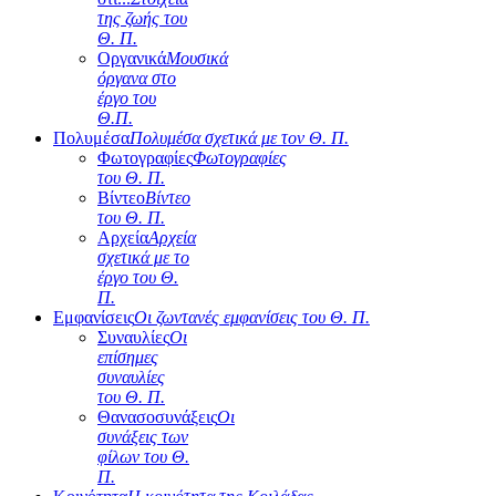
της ζωής του
Θ. Π.
Οργανικά
Μουσικά
όργανα στο
έργο του
Θ.Π.
Πολυμέσα
Πολυμέσα σχετικά με τον Θ. Π.
Φωτογραφίες
Φωτογραφίες
του Θ. Π.
Βίντεο
Βίντεο
του Θ. Π.
Αρχεία
Αρχεία
σχετικά με το
έργο του Θ.
Π.
Εμφανίσεις
Οι ζωντανές εμφανίσεις του Θ. Π.
Συναυλίες
Οι
επίσημες
συναυλίες
του Θ. Π.
Θανασοσυνάξεις
Οι
συνάξεις των
φίλων του Θ.
Π.