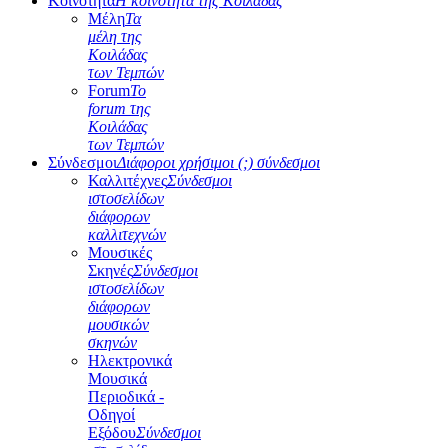
Κοινότητα
Η κοινότητα της Κοιλάδας
Μέλη
Τα
μέλη της
Κοιλάδας
των Τεμπών
Forum
Το
forum της
Κοιλάδας
των Τεμπών
Σύνδεσμοι
Διάφοροι χρήσιμοι (;) σύνδεσμοι
Καλλιτέχνες
Σύνδεσμοι
ιστοσελίδων
διάφορων
καλλιτεχνών
Μουσικές
Σκηνές
Σύνδεσμοι
ιστοσελίδων
διάφορων
μουσικών
σκηνών
Ηλεκτρονικά
Μουσικά
Περιοδικά -
Οδηγοί
Εξόδου
Σύνδεσμοι