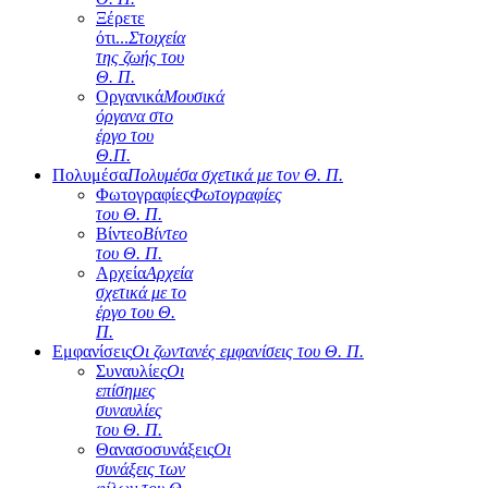
Ξέρετε
ότι...
Στοιχεία
της ζωής του
Θ. Π.
Οργανικά
Μουσικά
όργανα στο
έργο του
Θ.Π.
Πολυμέσα
Πολυμέσα σχετικά με τον Θ. Π.
Φωτογραφίες
Φωτογραφίες
του Θ. Π.
Βίντεο
Βίντεο
του Θ. Π.
Αρχεία
Αρχεία
σχετικά με το
έργο του Θ.
Π.
Εμφανίσεις
Οι ζωντανές εμφανίσεις του Θ. Π.
Συναυλίες
Οι
επίσημες
συναυλίες
του Θ. Π.
Θανασοσυνάξεις
Οι
συνάξεις των