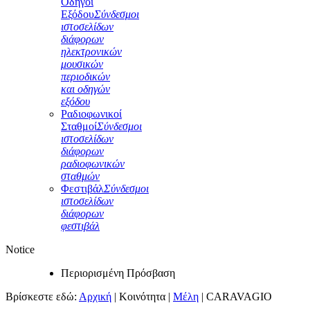
Οδηγοί
Εξόδου
Σύνδεσμοι
ιστοσελίδων
διάφορων
ηλεκτρονικών
μουσικών
περιοδικών
και οδηγών
εξόδου
Ραδιοφωνικοί
Σταθμοί
Σύνδεσμοι
ιστοσελίδων
διάφορων
ραδιοφωνικών
σταθμών
Φεστιβάλ
Σύνδεσμοι
ιστοσελίδων
διάφορων
φεστιβάλ
Notice
Περιορισμένη Πρόσβαση
Βρίσκεστε εδώ:
Αρχική
|
Κοινότητα
|
Μέλη
|
CARAVAGIO