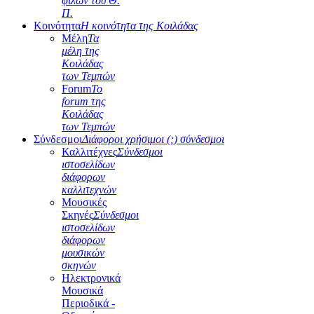
φίλων του Θ.
Π.
Κοινότητα
Η κοινότητα της Κοιλάδας
Μέλη
Τα
μέλη της
Κοιλάδας
των Τεμπών
Forum
Το
forum της
Κοιλάδας
των Τεμπών
Σύνδεσμοι
Διάφοροι χρήσιμοι (;) σύνδεσμοι
Καλλιτέχνες
Σύνδεσμοι
ιστοσελίδων
διάφορων
καλλιτεχνών
Μουσικές
Σκηνές
Σύνδεσμοι
ιστοσελίδων
διάφορων
μουσικών
σκηνών
Ηλεκτρονικά
Μουσικά
Περιοδικά -