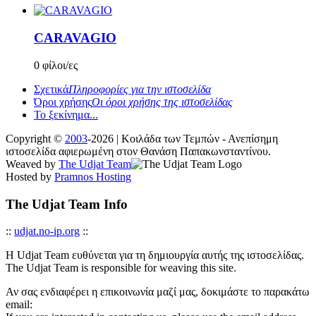
CARAVAGIO
0 φίλοι/ες
Σχετικά
Πληροφορίες για την ιστοσελίδα
Όροι χρήσης
Οι όροι χρήσης της ιστοσελίδας
Το ξεκίνημα...
Copyright ©
2003
-2026 | Κοιλάδα των Τεμπών - Ανεπίσημη
ιστοσελίδα αφιερωμένη στον Θανάση Παπακωνσταντίνου.
Weaved by
The Udjat Team
Hosted by
Pramnos Hosting
The Udjat Team Info
::
udjat.no-ip.org
::
Η Udjat Team ευθύνεται για τη δημιουργία αυτής της ιστοσελίδας.
The Udjat Team is responsible for weaving this site.
Αν σας ενδιαφέρει η επικοινωνία μαζί μας, δοκιμάστε το παρακάτω
email: