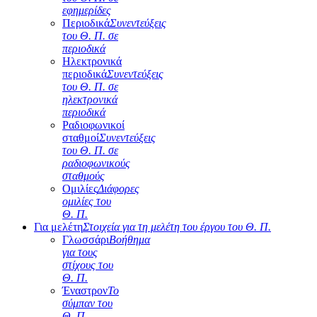
εφημερίδες
Περιοδικά
Συνεντεύξεις
του Θ. Π. σε
περιοδικά
Ηλεκτρονικά
περιοδικά
Συνεντεύξεις
του Θ. Π. σε
ηλεκτρονικά
περιοδικά
Ραδιοφωνικοί
σταθμοί
Συνεντεύξεις
του Θ. Π. σε
ραδιοφωνικούς
σταθμούς
Ομιλίες
Διάφορες
ομιλίες του
Θ. Π.
Για μελέτη
Στοιχεία για τη μελέτη του έργου του Θ. Π.
Γλωσσάρι
Βοήθημα
για τους
στίχους του
Θ. Π.
Έναστρον
Το
σύμπαν του
Θ. Π.