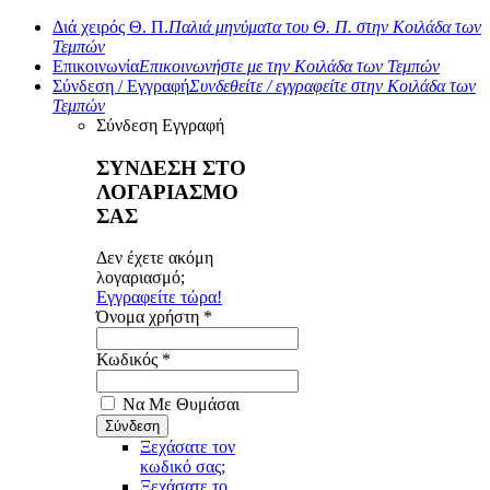
Διά χειρός Θ. Π.
Παλιά μηνύματα του Θ. Π. στην Κοιλάδα των
Τεμπών
Επικοινωνία
Επικοινωνήστε με την Κοιλάδα των Τεμπών
Σύνδεση / Εγγραφή
Συνδεθείτε / εγγραφείτε στην Κοιλάδα των
Τεμπών
Σύνδεση
Εγγραφή
ΣΥΝΔΕΣΗ ΣΤΟ
ΛΟΓΑΡΙΑΣΜΟ
ΣΑΣ
Δεν έχετε ακόμη
λογαριασμό;
Εγγραφείτε τώρα!
Όνομα χρήστη *
Κωδικός *
Να Με Θυμάσαι
Ξεχάσατε τον
κωδικό σας;
Ξεχάσατε το