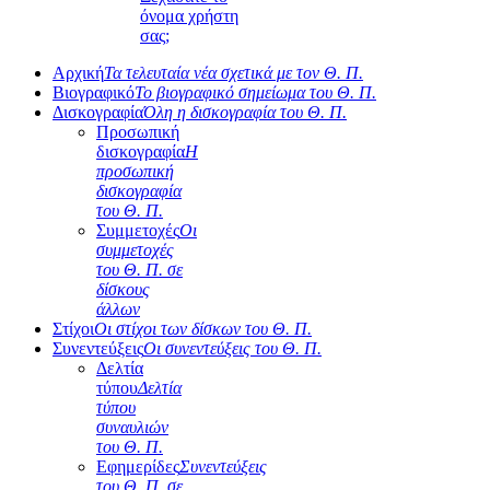
όνομα χρήστη
σας;
Αρχική
Τα τελευταία νέα σχετικά με τον Θ. Π.
Βιογραφικό
Το βιογραφικό σημείωμα του Θ. Π.
Δισκογραφία
Όλη η δισκογραφία του Θ. Π.
Προσωπική
δισκογραφία
Η
προσωπική
δισκογραφία
του Θ. Π.
Συμμετοχές
Οι
συμμετοχές
του Θ. Π. σε
δίσκους
άλλων
Στίχοι
Οι στίχοι των δίσκων του Θ. Π.
Συνεντεύξεις
Οι συνεντεύξεις του Θ. Π.
Δελτία
τύπου
Δελτία
τύπου
συναυλιών
του Θ. Π.
Εφημερίδες
Συνεντεύξεις
του Θ. Π. σε