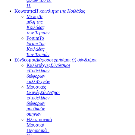
φίλων του Θ.
Π.
Κοινότητα
Η κοινότητα της Κοιλάδας
Μέλη
Τα
μέλη της
Κοιλάδας
των Τεμπών
Forum
Το
forum της
Κοιλάδας
των Τεμπών
Σύνδεσμοι
Διάφοροι χρήσιμοι (;) σύνδεσμοι
Καλλιτέχνες
Σύνδεσμοι
ιστοσελίδων
διάφορων
καλλιτεχνών
Μουσικές
Σκηνές
Σύνδεσμοι
ιστοσελίδων
διάφορων
μουσικών
σκηνών
Ηλεκτρονικά
Μουσικά
Περιοδικά -