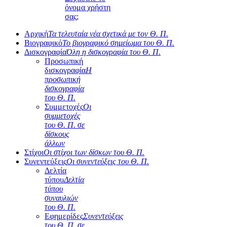
όνομα χρήστη
σας;
Αρχική
Τα τελευταία νέα σχετικά με τον Θ. Π.
Βιογραφικό
Το βιογραφικό σημείωμα του Θ. Π.
Δισκογραφία
Όλη η δισκογραφία του Θ. Π.
Προσωπική
δισκογραφία
Η
προσωπική
δισκογραφία
του Θ. Π.
Συμμετοχές
Οι
συμμετοχές
του Θ. Π. σε
δίσκους
άλλων
Στίχοι
Οι στίχοι των δίσκων του Θ. Π.
Συνεντεύξεις
Οι συνεντεύξεις του Θ. Π.
Δελτία
τύπου
Δελτία
τύπου
συναυλιών
του Θ. Π.
Εφημερίδες
Συνεντεύξεις
του Θ. Π. σε