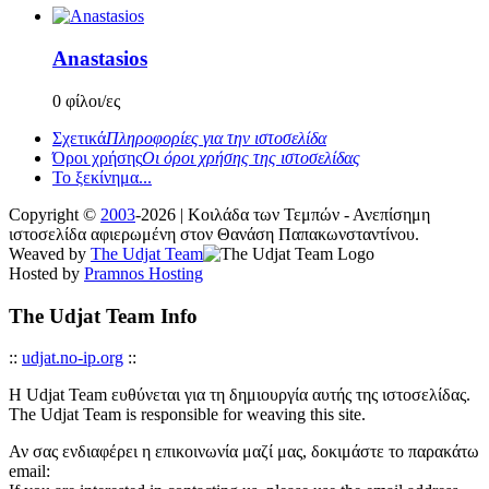
Anastasios
0 φίλοι/ες
Σχετικά
Πληροφορίες για την ιστοσελίδα
Όροι χρήσης
Οι όροι χρήσης της ιστοσελίδας
Το ξεκίνημα...
Copyright ©
2003
-2026 | Κοιλάδα των Τεμπών - Ανεπίσημη
ιστοσελίδα αφιερωμένη στον Θανάση Παπακωνσταντίνου.
Weaved by
The Udjat Team
Hosted by
Pramnos Hosting
The Udjat Team Info
::
udjat.no-ip.org
::
Η Udjat Team ευθύνεται για τη δημιουργία αυτής της ιστοσελίδας.
The Udjat Team is responsible for weaving this site.
Αν σας ενδιαφέρει η επικοινωνία μαζί μας, δοκιμάστε το παρακάτω
email: