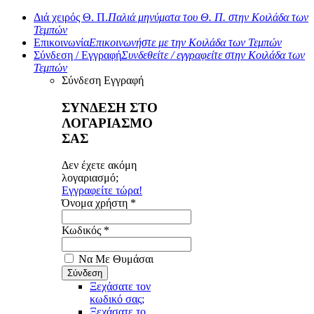
Διά χειρός Θ. Π.
Παλιά μηνύματα του Θ. Π. στην Κοιλάδα των
Τεμπών
Επικοινωνία
Επικοινωνήστε με την Κοιλάδα των Τεμπών
Σύνδεση / Εγγραφή
Συνδεθείτε / εγγραφείτε στην Κοιλάδα των
Τεμπών
Σύνδεση
Εγγραφή
ΣΥΝΔΕΣΗ ΣΤΟ
ΛΟΓΑΡΙΑΣΜΟ
ΣΑΣ
Δεν έχετε ακόμη
λογαριασμό;
Εγγραφείτε τώρα!
Όνομα χρήστη *
Κωδικός *
Να Με Θυμάσαι
Ξεχάσατε τον
κωδικό σας;
Ξεχάσατε το