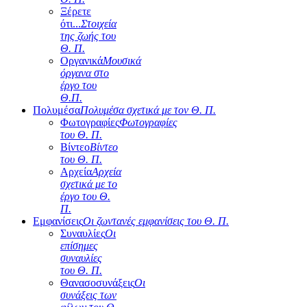
Ξέρετε
ότι...
Στοιχεία
της ζωής του
Θ. Π.
Οργανικά
Μουσικά
όργανα στο
έργο του
Θ.Π.
Πολυμέσα
Πολυμέσα σχετικά με τον Θ. Π.
Φωτογραφίες
Φωτογραφίες
του Θ. Π.
Βίντεο
Βίντεο
του Θ. Π.
Αρχεία
Αρχεία
σχετικά με το
έργο του Θ.
Π.
Εμφανίσεις
Οι ζωντανές εμφανίσεις του Θ. Π.
Συναυλίες
Οι
επίσημες
συναυλίες
του Θ. Π.
Θανασοσυνάξεις
Οι
συνάξεις των