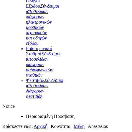
Οδηγοί
Εξόδου
Σύνδεσμοι
ιστοσελίδων
διάφορων
ηλεκτρονικών
μουσικών
περιοδικών
και οδηγών
εξόδου
Ραδιοφωνικοί
Σταθμοί
Σύνδεσμοι
ιστοσελίδων
διάφορων
ραδιοφωνικών
σταθμών
Φεστιβάλ
Σύνδεσμοι
ιστοσελίδων
διάφορων
φεστιβάλ
Notice
Περιορισμένη Πρόσβαση
Βρίσκεστε εδώ:
Αρχική
|
Κοινότητα
|
Μέλη
|
Anastasios