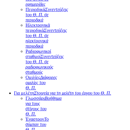
εφημερίδες
Περιοδικά
Συνεντεύξεις
του Θ. Π. σε
περιοδικά
Ηλεκτρονικά
περιοδικά
Συνεντεύξεις
του Θ. Π. σε
ηλεκτρονικά
περιοδικά
Ραδιοφωνικοί
σταθμοί
Συνεντεύξεις
του Θ. Π. σε
ραδιοφωνικούς
σταθμούς
Ομιλίες
Διάφορες
ομιλίες του
Θ. Π.
Για μελέτη
Στοιχεία για τη μελέτη του έργου του Θ. Π.
Γλωσσάρι
Βοήθημα
για τους
στίχους του
Θ. Π.
Έναστρον
Το
σύμπαν του
Θ. Π.