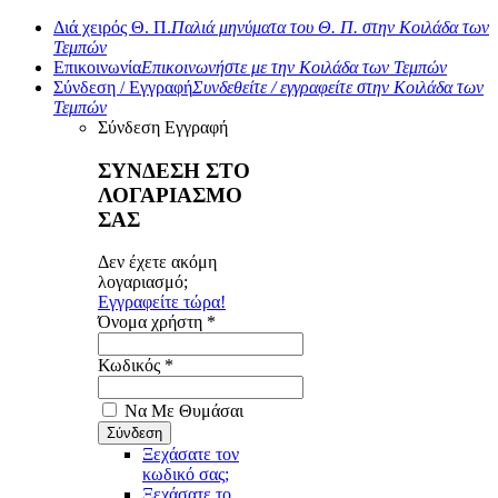
Διά χειρός Θ. Π.
Παλιά μηνύματα του Θ. Π. στην Κοιλάδα των
Τεμπών
Επικοινωνία
Επικοινωνήστε με την Κοιλάδα των Τεμπών
Σύνδεση / Εγγραφή
Συνδεθείτε / εγγραφείτε στην Κοιλάδα των
Τεμπών
Σύνδεση
Εγγραφή
ΣΥΝΔΕΣΗ ΣΤΟ
ΛΟΓΑΡΙΑΣΜΟ
ΣΑΣ
Δεν έχετε ακόμη
λογαριασμό;
Εγγραφείτε τώρα!
Όνομα χρήστη *
Κωδικός *
Να Με Θυμάσαι
Ξεχάσατε τον
κωδικό σας;
Ξεχάσατε το