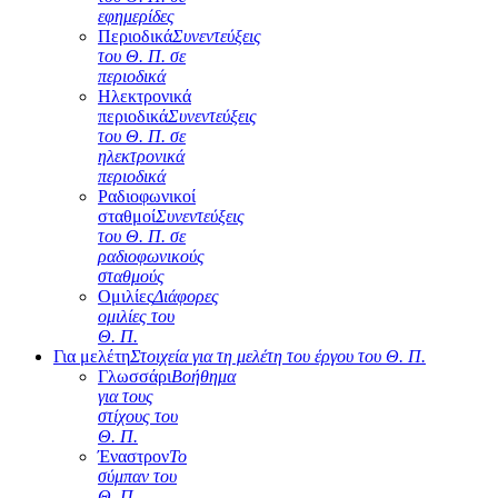
εφημερίδες
Περιοδικά
Συνεντεύξεις
του Θ. Π. σε
περιοδικά
Ηλεκτρονικά
περιοδικά
Συνεντεύξεις
του Θ. Π. σε
ηλεκτρονικά
περιοδικά
Ραδιοφωνικοί
σταθμοί
Συνεντεύξεις
του Θ. Π. σε
ραδιοφωνικούς
σταθμούς
Ομιλίες
Διάφορες
ομιλίες του
Θ. Π.
Για μελέτη
Στοιχεία για τη μελέτη του έργου του Θ. Π.
Γλωσσάρι
Βοήθημα
για τους
στίχους του
Θ. Π.
Έναστρον
Το
σύμπαν του
Θ. Π.