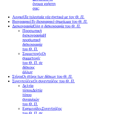
όνομα χρήστη
σας;
Αρχική
Τα τελευταία νέα σχετικά με τον Θ. Π.
Βιογραφικό
Το βιογραφικό σημείωμα του Θ. Π.
Δισκογραφία
Όλη η δισκογραφία του Θ. Π.
Προσωπική
δισκογραφία
Η
προσωπική
δισκογραφία
του Θ. Π.
Συμμετοχές
Οι
συμμετοχές
του Θ. Π. σε
δίσκους
άλλων
Στίχοι
Οι στίχοι των δίσκων του Θ. Π.
Συνεντεύξεις
Οι συνεντεύξεις του Θ. Π.
Δελτία
τύπου
Δελτία
τύπου
συναυλιών
του Θ. Π.
Εφημερίδες
Συνεντεύξεις
του Θ. Π. σε