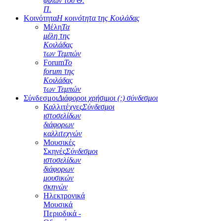
φίλων του Θ.
Π.
Κοινότητα
Η κοινότητα της Κοιλάδας
Μέλη
Τα
μέλη της
Κοιλάδας
των Τεμπών
Forum
Το
forum της
Κοιλάδας
των Τεμπών
Σύνδεσμοι
Διάφοροι χρήσιμοι (;) σύνδεσμοι
Καλλιτέχνες
Σύνδεσμοι
ιστοσελίδων
διάφορων
καλλιτεχνών
Μουσικές
Σκηνές
Σύνδεσμοι
ιστοσελίδων
διάφορων
μουσικών
σκηνών
Ηλεκτρονικά
Μουσικά
Περιοδικά -