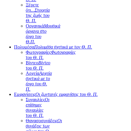
Ξέρετε
ότι...
Στοιχεία
της ζωής του
Θ. Π.
Οργανικά
Μουσικά
όργανα στο
έργο του
Θ.Π.
Πολυμέσα
Πολυμέσα σχετικά με τον Θ. Π.
Φωτογραφίες
Φωτογραφίες
του Θ. Π.
Βίντεο
Βίντεο
του Θ. Π.
Αρχεία
Αρχεία
σχετικά με το
έργο του Θ.
Π.
Εμφανίσεις
Οι ζωντανές εμφανίσεις του Θ. Π.
Συναυλίες
Οι
επίσημες
συναυλίες
του Θ. Π.
Θανασοσυνάξεις
Οι
συνάξεις των