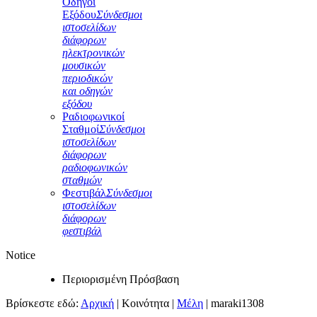
Οδηγοί
Εξόδου
Σύνδεσμοι
ιστοσελίδων
διάφορων
ηλεκτρονικών
μουσικών
περιοδικών
και οδηγών
εξόδου
Ραδιοφωνικοί
Σταθμοί
Σύνδεσμοι
ιστοσελίδων
διάφορων
ραδιοφωνικών
σταθμών
Φεστιβάλ
Σύνδεσμοι
ιστοσελίδων
διάφορων
φεστιβάλ
Notice
Περιορισμένη Πρόσβαση
Βρίσκεστε εδώ:
Αρχική
|
Κοινότητα
|
Μέλη
|
maraki1308