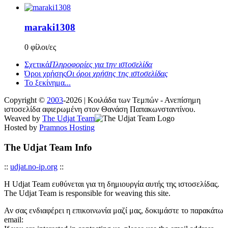
maraki1308
0 φίλοι/ες
Σχετικά
Πληροφορίες για την ιστοσελίδα
Όροι χρήσης
Οι όροι χρήσης της ιστοσελίδας
Το ξεκίνημα...
Copyright ©
2003
-2026 | Κοιλάδα των Τεμπών - Ανεπίσημη
ιστοσελίδα αφιερωμένη στον Θανάση Παπακωνσταντίνου.
Weaved by
The Udjat Team
Hosted by
Pramnos Hosting
The Udjat Team Info
::
udjat.no-ip.org
::
Η Udjat Team ευθύνεται για τη δημιουργία αυτής της ιστοσελίδας.
The Udjat Team is responsible for weaving this site.
Αν σας ενδιαφέρει η επικοινωνία μαζί μας, δοκιμάστε το παρακάτω
email: