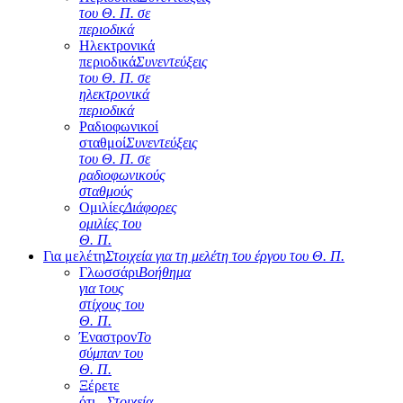
του Θ. Π. σε
περιοδικά
Ηλεκτρονικά
περιοδικά
Συνεντεύξεις
του Θ. Π. σε
ηλεκτρονικά
περιοδικά
Ραδιοφωνικοί
σταθμοί
Συνεντεύξεις
του Θ. Π. σε
ραδιοφωνικούς
σταθμούς
Ομιλίες
Διάφορες
ομιλίες του
Θ. Π.
Για μελέτη
Στοιχεία για τη μελέτη του έργου του Θ. Π.
Γλωσσάρι
Βοήθημα
για τους
στίχους του
Θ. Π.
Έναστρον
Το
σύμπαν του
Θ. Π.
Ξέρετε
ότι...
Στοιχεία