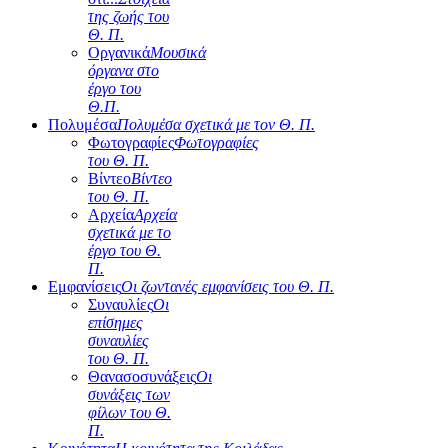
της ζωής του
Θ. Π.
Οργανικά
Μουσικά
όργανα στο
έργο του
Θ.Π.
Πολυμέσα
Πολυμέσα σχετικά με τον Θ. Π.
Φωτογραφίες
Φωτογραφίες
του Θ. Π.
Βίντεο
Βίντεο
του Θ. Π.
Αρχεία
Αρχεία
σχετικά με το
έργο του Θ.
Π.
Εμφανίσεις
Οι ζωντανές εμφανίσεις του Θ. Π.
Συναυλίες
Οι
επίσημες
συναυλίες
του Θ. Π.
Θανασοσυνάξεις
Οι
συνάξεις των
φίλων του Θ.
Π.