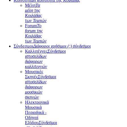
Κοινότητα
Η κοινότητα της Κοιλάδας
Μέλη
Τα
μέλη της
Κοιλάδας
των Τεμπών
Forum
Το
forum της
Κοιλάδας
των Τεμπών
Σύνδεσμοι
Διάφοροι χρήσιμοι (;) σύνδεσμοι
Καλλιτέχνες
Σύνδεσμοι
ιστοσελίδων
διάφορων
καλλιτεχνών
Μουσικές
Σκηνές
Σύνδεσμοι
ιστοσελίδων
διάφορων
μουσικών
σκηνών
Ηλεκτρονικά
Μουσικά
Περιοδικά -
Οδηγοί
Εξόδου
Σύνδεσμοι