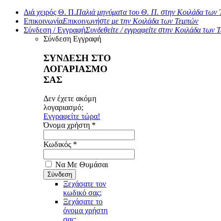
Διά χειρός Θ. Π.
Παλιά μηνύματα του Θ. Π. στην Κοιλάδα των
Επικοινωνία
Επικοινωνήστε με την Κοιλάδα των Τεμπών
Σύνδεση / Εγγραφή
Συνδεθείτε / εγγραφείτε στην Κοιλάδα των 
Σύνδεση
Εγγραφή
ΣΥΝΔΕΣΗ ΣΤΟ
ΛΟΓΑΡΙΑΣΜΟ
ΣΑΣ
Δεν έχετε ακόμη
λογαριασμό;
Εγγραφείτε τώρα!
Όνομα χρήστη *
Κωδικός *
Να Με Θυμάσαι
Ξεχάσατε τον
κωδικό σας;
Ξεχάσατε το
όνομα χρήστη
σας;