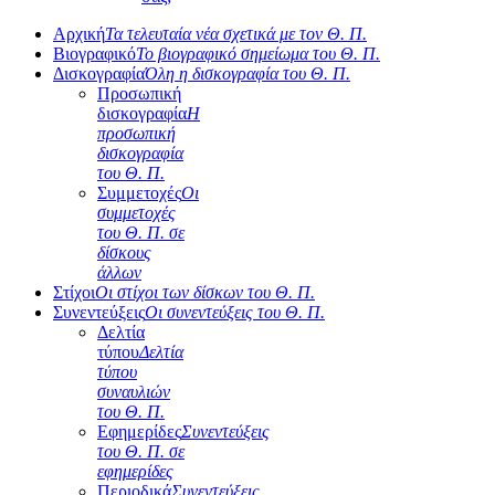
Αρχική
Τα τελευταία νέα σχετικά με τον Θ. Π.
Βιογραφικό
Το βιογραφικό σημείωμα του Θ. Π.
Δισκογραφία
Όλη η δισκογραφία του Θ. Π.
Προσωπική
δισκογραφία
Η
προσωπική
δισκογραφία
του Θ. Π.
Συμμετοχές
Οι
συμμετοχές
του Θ. Π. σε
δίσκους
άλλων
Στίχοι
Οι στίχοι των δίσκων του Θ. Π.
Συνεντεύξεις
Οι συνεντεύξεις του Θ. Π.
Δελτία
τύπου
Δελτία
τύπου
συναυλιών
του Θ. Π.
Εφημερίδες
Συνεντεύξεις
του Θ. Π. σε
εφημερίδες
Περιοδικά
Συνεντεύξεις