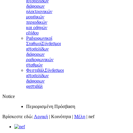
ιστοσελίδων
διάφορων
ηλεκτρονικών
μουσικών
περιοδικών
και οδηγών
εξόδου
Ραδιοφωνικοί
Σταθμοί
Σύνδεσμοι
ιστοσελίδων
διάφορων
ραδιοφωνικών
σταθμών
Φεστιβάλ
Σύνδεσμοι
ιστοσελίδων
διάφορων
φεστιβάλ
Notice
Περιορισμένη Πρόσβαση
Βρίσκεστε εδώ:
Αρχική
|
Κοινότητα
|
Μέλη
|
nef