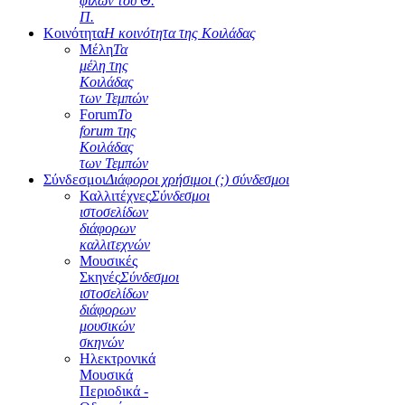
φίλων του Θ.
Π.
Κοινότητα
Η κοινότητα της Κοιλάδας
Μέλη
Τα
μέλη της
Κοιλάδας
των Τεμπών
Forum
Το
forum της
Κοιλάδας
των Τεμπών
Σύνδεσμοι
Διάφοροι χρήσιμοι (;) σύνδεσμοι
Καλλιτέχνες
Σύνδεσμοι
ιστοσελίδων
διάφορων
καλλιτεχνών
Μουσικές
Σκηνές
Σύνδεσμοι
ιστοσελίδων
διάφορων
μουσικών
σκηνών
Ηλεκτρονικά
Μουσικά
Περιοδικά -