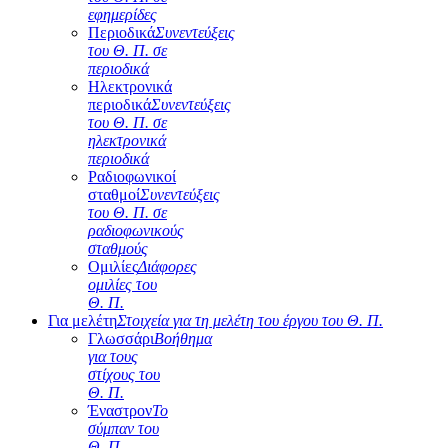
εφημερίδες
Περιοδικά
Συνεντεύξεις
του Θ. Π. σε
περιοδικά
Ηλεκτρονικά
περιοδικά
Συνεντεύξεις
του Θ. Π. σε
ηλεκτρονικά
περιοδικά
Ραδιοφωνικοί
σταθμοί
Συνεντεύξεις
του Θ. Π. σε
ραδιοφωνικούς
σταθμούς
Ομιλίες
Διάφορες
ομιλίες του
Θ. Π.
Για μελέτη
Στοιχεία για τη μελέτη του έργου του Θ. Π.
Γλωσσάρι
Βοήθημα
για τους
στίχους του
Θ. Π.
Έναστρον
Το
σύμπαν του
Θ. Π.