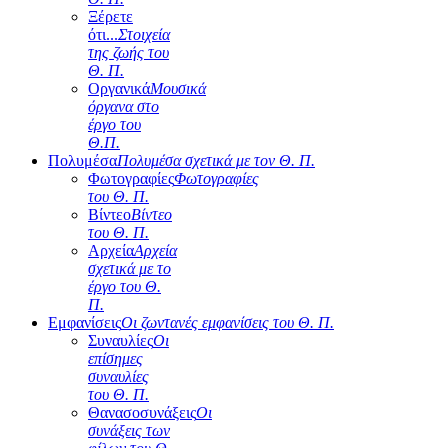
Ξέρετε
ότι...
Στοιχεία
της ζωής του
Θ. Π.
Οργανικά
Μουσικά
όργανα στο
έργο του
Θ.Π.
Πολυμέσα
Πολυμέσα σχετικά με τον Θ. Π.
Φωτογραφίες
Φωτογραφίες
του Θ. Π.
Βίντεο
Βίντεο
του Θ. Π.
Αρχεία
Αρχεία
σχετικά με το
έργο του Θ.
Π.
Εμφανίσεις
Οι ζωντανές εμφανίσεις του Θ. Π.
Συναυλίες
Οι
επίσημες
συναυλίες
του Θ. Π.
Θανασοσυνάξεις
Οι
συνάξεις των