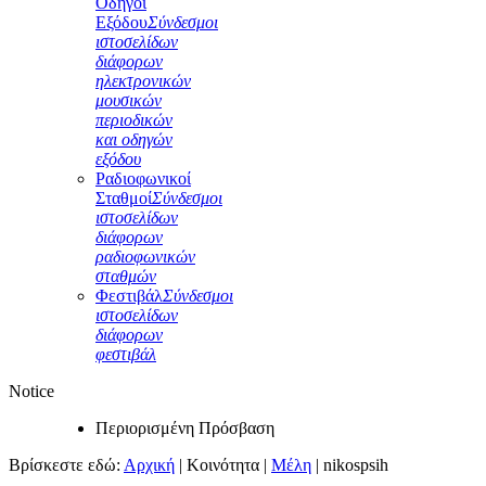
Οδηγοί
Εξόδου
Σύνδεσμοι
ιστοσελίδων
διάφορων
ηλεκτρονικών
μουσικών
περιοδικών
και οδηγών
εξόδου
Ραδιοφωνικοί
Σταθμοί
Σύνδεσμοι
ιστοσελίδων
διάφορων
ραδιοφωνικών
σταθμών
Φεστιβάλ
Σύνδεσμοι
ιστοσελίδων
διάφορων
φεστιβάλ
Notice
Περιορισμένη Πρόσβαση
Βρίσκεστε εδώ:
Αρχική
|
Κοινότητα
|
Μέλη
|
nikospsih