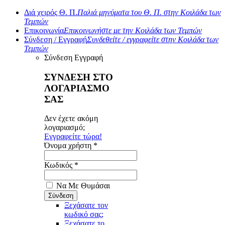
Διά χειρός Θ. Π.
Παλιά μηνύματα του Θ. Π. στην Κοιλάδα των
Τεμπών
Επικοινωνία
Επικοινωνήστε με την Κοιλάδα των Τεμπών
Σύνδεση / Εγγραφή
Συνδεθείτε / εγγραφείτε στην Κοιλάδα των
Τεμπών
Σύνδεση
Εγγραφή
ΣΥΝΔΕΣΗ ΣΤΟ
ΛΟΓΑΡΙΑΣΜΟ
ΣΑΣ
Δεν έχετε ακόμη
λογαριασμό;
Εγγραφείτε τώρα!
Όνομα χρήστη *
Κωδικός *
Να Με Θυμάσαι
Ξεχάσατε τον
κωδικό σας;
Ξεχάσατε το