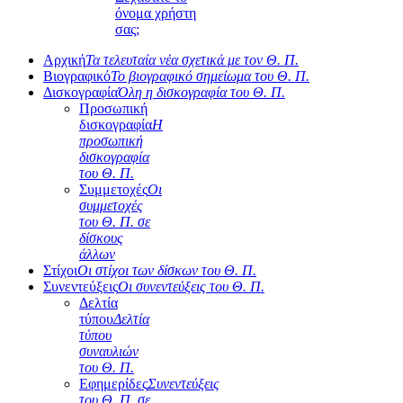
όνομα χρήστη
σας;
Αρχική
Τα τελευταία νέα σχετικά με τον Θ. Π.
Βιογραφικό
Το βιογραφικό σημείωμα του Θ. Π.
Δισκογραφία
Όλη η δισκογραφία του Θ. Π.
Προσωπική
δισκογραφία
Η
προσωπική
δισκογραφία
του Θ. Π.
Συμμετοχές
Οι
συμμετοχές
του Θ. Π. σε
δίσκους
άλλων
Στίχοι
Οι στίχοι των δίσκων του Θ. Π.
Συνεντεύξεις
Οι συνεντεύξεις του Θ. Π.
Δελτία
τύπου
Δελτία
τύπου
συναυλιών
του Θ. Π.
Εφημερίδες
Συνεντεύξεις
του Θ. Π. σε