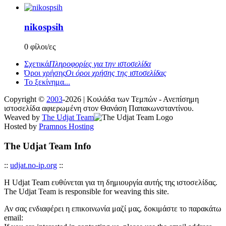
nikospsih
0 φίλοι/ες
Σχετικά
Πληροφορίες για την ιστοσελίδα
Όροι χρήσης
Οι όροι χρήσης της ιστοσελίδας
Το ξεκίνημα...
Copyright ©
2003
-2026 | Κοιλάδα των Τεμπών - Ανεπίσημη
ιστοσελίδα αφιερωμένη στον Θανάση Παπακωνσταντίνου.
Weaved by
The Udjat Team
Hosted by
Pramnos Hosting
The Udjat Team Info
::
udjat.no-ip.org
::
Η Udjat Team ευθύνεται για τη δημιουργία αυτής της ιστοσελίδας.
The Udjat Team is responsible for weaving this site.
Αν σας ενδιαφέρει η επικοινωνία μαζί μας, δοκιμάστε το παρακάτω
email: