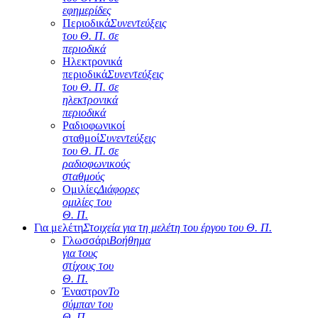
εφημερίδες
Περιοδικά
Συνεντεύξεις
του Θ. Π. σε
περιοδικά
Ηλεκτρονικά
περιοδικά
Συνεντεύξεις
του Θ. Π. σε
ηλεκτρονικά
περιοδικά
Ραδιοφωνικοί
σταθμοί
Συνεντεύξεις
του Θ. Π. σε
ραδιοφωνικούς
σταθμούς
Ομιλίες
Διάφορες
ομιλίες του
Θ. Π.
Για μελέτη
Στοιχεία για τη μελέτη του έργου του Θ. Π.
Γλωσσάρι
Βοήθημα
για τους
στίχους του
Θ. Π.
Έναστρον
Το
σύμπαν του
Θ. Π.