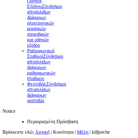
Οδηγοί
Εξόδου
Σύνδεσμοι
ιστοσελίδων
διάφορων
ηλεκτρονικών
μουσικών
περιοδικών
και οδηγών
εξόδου
Ραδιοφωνικοί
Σταθμοί
Σύνδεσμοι
ιστοσελίδων
διάφορων
ραδιοφωνικών
σταθμών
Φεστιβάλ
Σύνδεσμοι
ιστοσελίδων
διάφορων
φεστιβάλ
Notice
Περιορισμένη Πρόσβαση
Βρίσκεστε εδώ:
Αρχική
|
Κοινότητα
|
Μέλη
|
killjorche