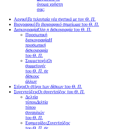
όνομα χρήστη
σας;
Αρχική
Τα τελευταία νέα σχετικά με τον Θ. Π.
Βιογραφικό
Το βιογραφικό σημείωμα του Θ. Π.
Δισκογραφία
Όλη η δισκογραφία του Θ. Π.
Προσωπική
δισκογραφία
Η
προσωπική
δισκογραφία
του Θ. Π.
Συμμετοχές
Οι
συμμετοχές
του Θ. Π. σε
δίσκους
άλλων
Στίχοι
Οι στίχοι των δίσκων του Θ. Π.
Συνεντεύξεις
Οι συνεντεύξεις του Θ. Π.
Δελτία
τύπου
Δελτία
τύπου
συναυλιών
του Θ. Π.
Εφημερίδες
Συνεντεύξεις
του Θ. Π. σε