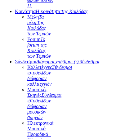
φίλων του Θ.
Π.
Κοινότητα
Η κοινότητα της Κοιλάδας
Μέλη
Τα
μέλη της
Κοιλάδας
των Τεμπών
Forum
Το
forum της
Κοιλάδας
των Τεμπών
Σύνδεσμοι
Διάφοροι χρήσιμοι (;) σύνδεσμοι
Καλλιτέχνες
Σύνδεσμοι
ιστοσελίδων
διάφορων
καλλιτεχνών
Μουσικές
Σκηνές
Σύνδεσμοι
ιστοσελίδων
διάφορων
μουσικών
σκηνών
Ηλεκτρονικά
Μουσικά
Περιοδικά -