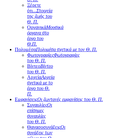
Ξέρετε
ότι...
Στοιχεία
της ζωής του
Θ. Π.
Οργανικά
Μουσικά
όργανα στο
έργο του
Θ.Π.
Πολυμέσα
Πολυμέσα σχετικά με τον Θ. Π.
Φωτογραφίες
Φωτογραφίες
του Θ. Π.
Βίντεο
Βίντεο
του Θ. Π.
Αρχεία
Αρχεία
σχετικά με το
έργο του Θ.
Π.
Εμφανίσεις
Οι ζωντανές εμφανίσεις του Θ. Π.
Συναυλίες
Οι
επίσημες
συναυλίες
του Θ. Π.
Θανασοσυνάξεις
Οι
συνάξεις των