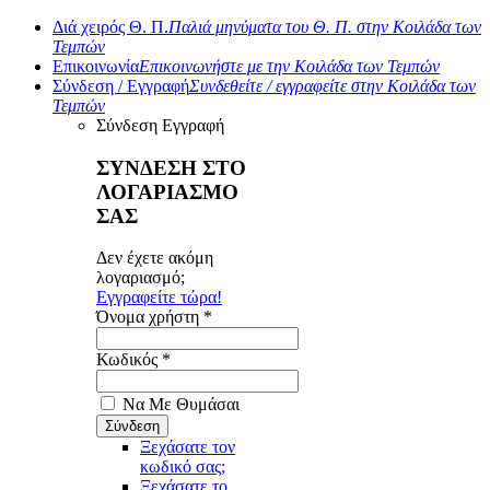
Διά χειρός Θ. Π.
Παλιά μηνύματα του Θ. Π. στην Κοιλάδα των
Τεμπών
Επικοινωνία
Επικοινωνήστε με την Κοιλάδα των Τεμπών
Σύνδεση / Εγγραφή
Συνδεθείτε / εγγραφείτε στην Κοιλάδα των
Τεμπών
Σύνδεση
Εγγραφή
ΣΥΝΔΕΣΗ ΣΤΟ
ΛΟΓΑΡΙΑΣΜΟ
ΣΑΣ
Δεν έχετε ακόμη
λογαριασμό;
Εγγραφείτε τώρα!
Όνομα χρήστη *
Κωδικός *
Να Με Θυμάσαι
Ξεχάσατε τον
κωδικό σας;
Ξεχάσατε το