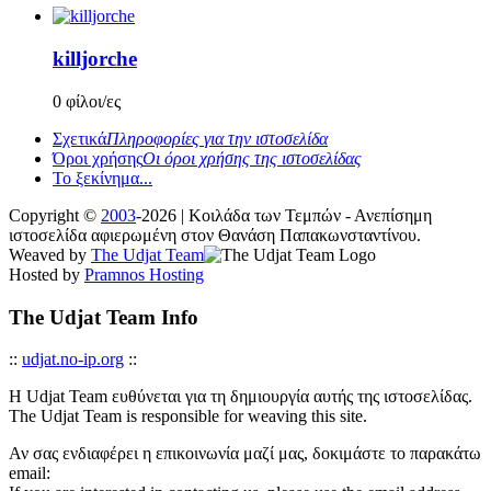
killjorche
0 φίλοι/ες
Σχετικά
Πληροφορίες για την ιστοσελίδα
Όροι χρήσης
Οι όροι χρήσης της ιστοσελίδας
Το ξεκίνημα...
Copyright ©
2003
-2026 | Κοιλάδα των Τεμπών - Ανεπίσημη
ιστοσελίδα αφιερωμένη στον Θανάση Παπακωνσταντίνου.
Weaved by
The Udjat Team
Hosted by
Pramnos Hosting
The Udjat Team Info
::
udjat.no-ip.org
::
Η Udjat Team ευθύνεται για τη δημιουργία αυτής της ιστοσελίδας.
The Udjat Team is responsible for weaving this site.
Αν σας ενδιαφέρει η επικοινωνία μαζί μας, δοκιμάστε το παρακάτω
email: