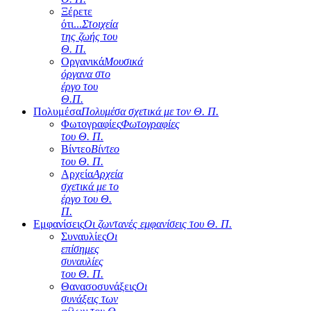
Ξέρετε
ότι...
Στοιχεία
της ζωής του
Θ. Π.
Οργανικά
Μουσικά
όργανα στο
έργο του
Θ.Π.
Πολυμέσα
Πολυμέσα σχετικά με τον Θ. Π.
Φωτογραφίες
Φωτογραφίες
του Θ. Π.
Βίντεο
Βίντεο
του Θ. Π.
Αρχεία
Αρχεία
σχετικά με το
έργο του Θ.
Π.
Εμφανίσεις
Οι ζωντανές εμφανίσεις του Θ. Π.
Συναυλίες
Οι
επίσημες
συναυλίες
του Θ. Π.
Θανασοσυνάξεις
Οι
συνάξεις των