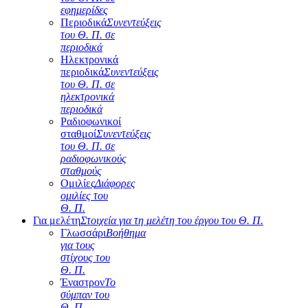
εφημερίδες
Περιοδικά
Συνεντεύξεις
του Θ. Π. σε
περιοδικά
Ηλεκτρονικά
περιοδικά
Συνεντεύξεις
του Θ. Π. σε
ηλεκτρονικά
περιοδικά
Ραδιοφωνικοί
σταθμοί
Συνεντεύξεις
του Θ. Π. σε
ραδιοφωνικούς
σταθμούς
Ομιλίες
Διάφορες
ομιλίες του
Θ. Π.
Για μελέτη
Στοιχεία για τη μελέτη του έργου του Θ. Π.
Γλωσσάρι
Βοήθημα
για τους
στίχους του
Θ. Π.
Έναστρον
Το
σύμπαν του
Θ. Π.