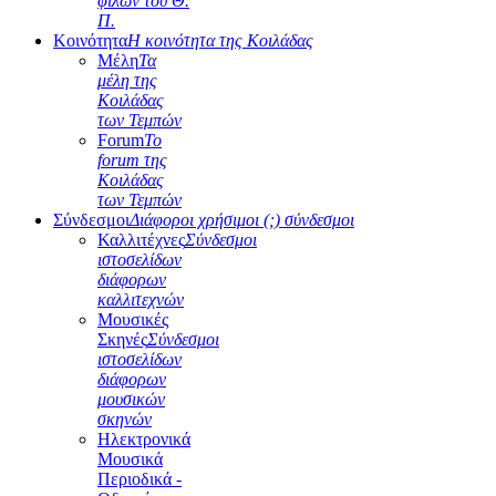
φίλων του Θ.
Π.
Κοινότητα
Η κοινότητα της Κοιλάδας
Μέλη
Τα
μέλη της
Κοιλάδας
των Τεμπών
Forum
Το
forum της
Κοιλάδας
των Τεμπών
Σύνδεσμοι
Διάφοροι χρήσιμοι (;) σύνδεσμοι
Καλλιτέχνες
Σύνδεσμοι
ιστοσελίδων
διάφορων
καλλιτεχνών
Μουσικές
Σκηνές
Σύνδεσμοι
ιστοσελίδων
διάφορων
μουσικών
σκηνών
Ηλεκτρονικά
Μουσικά
Περιοδικά -