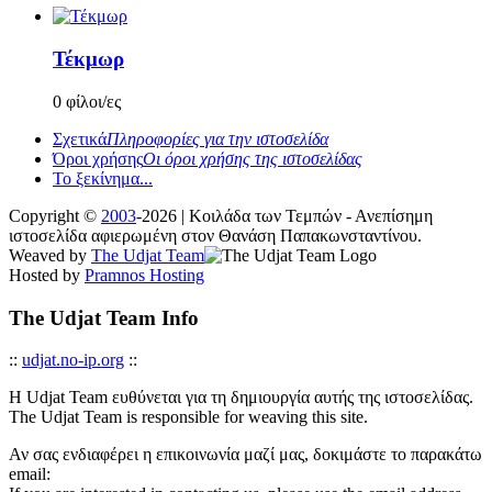
Τέκμωρ
0 φίλοι/ες
Σχετικά
Πληροφορίες για την ιστοσελίδα
Όροι χρήσης
Οι όροι χρήσης της ιστοσελίδας
Το ξεκίνημα...
Copyright ©
2003
-2026 | Κοιλάδα των Τεμπών - Ανεπίσημη
ιστοσελίδα αφιερωμένη στον Θανάση Παπακωνσταντίνου.
Weaved by
The Udjat Team
Hosted by
Pramnos Hosting
The Udjat Team Info
::
udjat.no-ip.org
::
Η Udjat Team ευθύνεται για τη δημιουργία αυτής της ιστοσελίδας.
The Udjat Team is responsible for weaving this site.
Αν σας ενδιαφέρει η επικοινωνία μαζί μας, δοκιμάστε το παρακάτω
email: