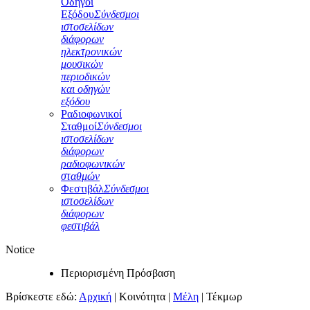
Οδηγοί
Εξόδου
Σύνδεσμοι
ιστοσελίδων
διάφορων
ηλεκτρονικών
μουσικών
περιοδικών
και οδηγών
εξόδου
Ραδιοφωνικοί
Σταθμοί
Σύνδεσμοι
ιστοσελίδων
διάφορων
ραδιοφωνικών
σταθμών
Φεστιβάλ
Σύνδεσμοι
ιστοσελίδων
διάφορων
φεστιβάλ
Notice
Περιορισμένη Πρόσβαση
Βρίσκεστε εδώ:
Αρχική
|
Κοινότητα
|
Μέλη
|
Τέκμωρ