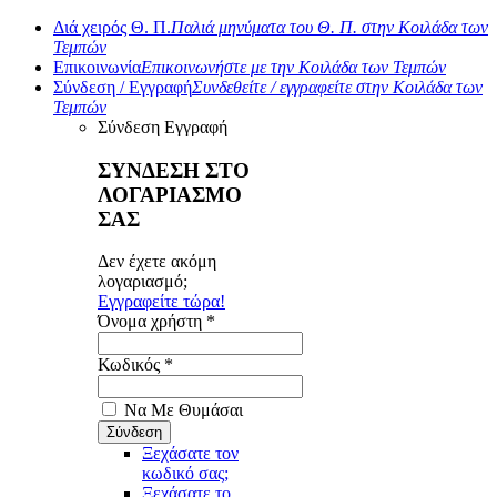
Διά χειρός Θ. Π.
Παλιά μηνύματα του Θ. Π. στην Κοιλάδα των
Τεμπών
Επικοινωνία
Επικοινωνήστε με την Κοιλάδα των Τεμπών
Σύνδεση / Εγγραφή
Συνδεθείτε / εγγραφείτε στην Κοιλάδα των
Τεμπών
Σύνδεση
Εγγραφή
ΣΥΝΔΕΣΗ ΣΤΟ
ΛΟΓΑΡΙΑΣΜΟ
ΣΑΣ
Δεν έχετε ακόμη
λογαριασμό;
Εγγραφείτε τώρα!
Όνομα χρήστη *
Κωδικός *
Να Με Θυμάσαι
Ξεχάσατε τον
κωδικό σας;
Ξεχάσατε το