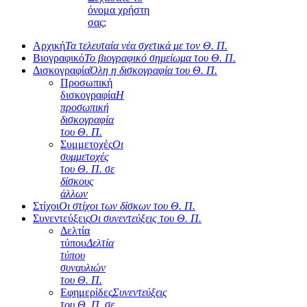
όνομα χρήστη
σας;
Αρχική
Τα τελευταία νέα σχετικά με τον Θ. Π.
Βιογραφικό
Το βιογραφικό σημείωμα του Θ. Π.
Δισκογραφία
Όλη η δισκογραφία του Θ. Π.
Προσωπική
δισκογραφία
Η
προσωπική
δισκογραφία
του Θ. Π.
Συμμετοχές
Οι
συμμετοχές
του Θ. Π. σε
δίσκους
άλλων
Στίχοι
Οι στίχοι των δίσκων του Θ. Π.
Συνεντεύξεις
Οι συνεντεύξεις του Θ. Π.
Δελτία
τύπου
Δελτία
τύπου
συναυλιών
του Θ. Π.
Εφημερίδες
Συνεντεύξεις
του Θ. Π. σε