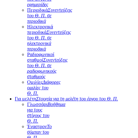
εφημερίδες
Περιοδικά
Συνεντεύξεις
του Θ. Π. σε
περιοδικά
Ηλεκτρονικά
περιοδικά
Συνεντεύξεις
του Θ. Π. σε
ηλεκτρονικά
περιοδικά
Ραδιοφωνικοί
σταθμοί
Συνεντεύξεις
του Θ. Π. σε
ραδιοφωνικούς
σταθμούς
Ομιλίες
Διάφορες
ομιλίες του
Θ. Π.
Για μελέτη
Στοιχεία για τη μελέτη του έργου του Θ. Π.
Γλωσσάρι
Βοήθημα
για τους
στίχους του
Θ. Π.
Έναστρον
Το
σύμπαν του
Θ. Π.