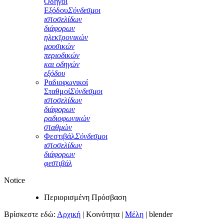
Οδηγοί
Εξόδου
Σύνδεσμοι
ιστοσελίδων
διάφορων
ηλεκτρονικών
μουσικών
περιοδικών
και οδηγών
εξόδου
Ραδιοφωνικοί
Σταθμοί
Σύνδεσμοι
ιστοσελίδων
διάφορων
ραδιοφωνικών
σταθμών
Φεστιβάλ
Σύνδεσμοι
ιστοσελίδων
διάφορων
φεστιβάλ
Notice
Περιορισμένη Πρόσβαση
Βρίσκεστε εδώ:
Αρχική
|
Κοινότητα
|
Μέλη
|
blender