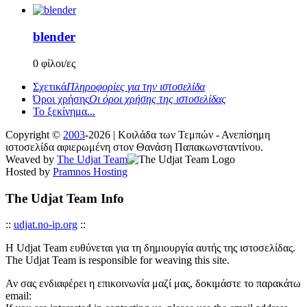
blender
0 φίλοι/ες
Σχετικά
Πληροφορίες για την ιστοσελίδα
Όροι χρήσης
Οι όροι χρήσης της ιστοσελίδας
Το ξεκίνημα...
Copyright ©
2003
-2026 | Κοιλάδα των Τεμπών - Ανεπίσημη
ιστοσελίδα αφιερωμένη στον Θανάση Παπακωνσταντίνου.
Weaved by
The Udjat Team
Hosted by
Pramnos Hosting
The Udjat Team Info
::
udjat.no-ip.org
::
Η Udjat Team ευθύνεται για τη δημιουργία αυτής της ιστοσελίδας.
The Udjat Team is responsible for weaving this site.
Αν σας ενδιαφέρει η επικοινωνία μαζί μας, δοκιμάστε το παρακάτω
email: