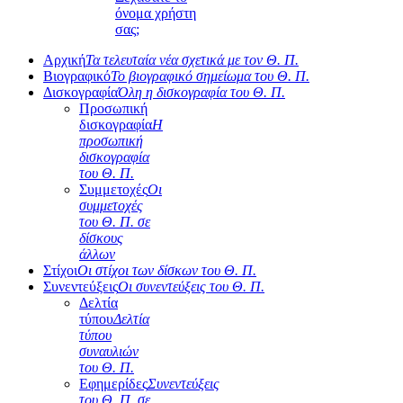
όνομα χρήστη
σας;
Αρχική
Τα τελευταία νέα σχετικά με τον Θ. Π.
Βιογραφικό
Το βιογραφικό σημείωμα του Θ. Π.
Δισκογραφία
Όλη η δισκογραφία του Θ. Π.
Προσωπική
δισκογραφία
Η
προσωπική
δισκογραφία
του Θ. Π.
Συμμετοχές
Οι
συμμετοχές
του Θ. Π. σε
δίσκους
άλλων
Στίχοι
Οι στίχοι των δίσκων του Θ. Π.
Συνεντεύξεις
Οι συνεντεύξεις του Θ. Π.
Δελτία
τύπου
Δελτία
τύπου
συναυλιών
του Θ. Π.
Εφημερίδες
Συνεντεύξεις
του Θ. Π. σε