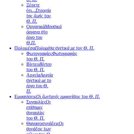
Ξέρετε
ότι...
Στοιχεία
της ζωής του
Θ. Π.
Οργανικά
Μουσικά
όργανα στο
έργο του
Θ.Π.
Πολυμέσα
Πολυμέσα σχετικά με τον Θ. Π.
Φωτογραφίες
Φωτογραφίες
του Θ. Π.
Βίντεο
Βίντεο
του Θ. Π.
Αρχεία
Αρχεία
σχετικά με το
έργο του Θ.
Π.
Εμφανίσεις
Οι ζωντανές εμφανίσεις του Θ. Π.
Συναυλίες
Οι
επίσημες
συναυλίες
του Θ. Π.
Θανασοσυνάξεις
Οι
συνάξεις των