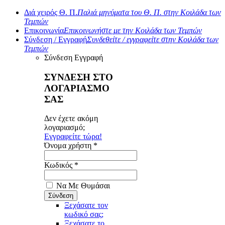
Διά χειρός Θ. Π.
Παλιά μηνύματα του Θ. Π. στην Κοιλάδα των
Τεμπών
Επικοινωνία
Επικοινωνήστε με την Κοιλάδα των Τεμπών
Σύνδεση / Εγγραφή
Συνδεθείτε / εγγραφείτε στην Κοιλάδα των
Τεμπών
Σύνδεση
Εγγραφή
ΣΥΝΔΕΣΗ ΣΤΟ
ΛΟΓΑΡΙΑΣΜΟ
ΣΑΣ
Δεν έχετε ακόμη
λογαριασμό;
Εγγραφείτε τώρα!
Όνομα χρήστη *
Κωδικός *
Να Με Θυμάσαι
Ξεχάσατε τον
κωδικό σας;
Ξεχάσατε το