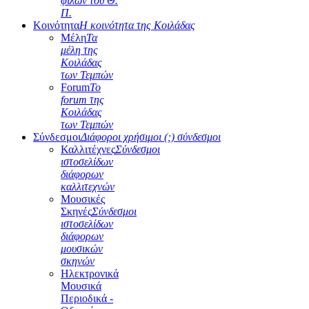
φίλων του Θ.
Π.
Κοινότητα
Η κοινότητα της Κοιλάδας
Μέλη
Τα
μέλη της
Κοιλάδας
των Τεμπών
Forum
Το
forum της
Κοιλάδας
των Τεμπών
Σύνδεσμοι
Διάφοροι χρήσιμοι (;) σύνδεσμοι
Καλλιτέχνες
Σύνδεσμοι
ιστοσελίδων
διάφορων
καλλιτεχνών
Μουσικές
Σκηνές
Σύνδεσμοι
ιστοσελίδων
διάφορων
μουσικών
σκηνών
Ηλεκτρονικά
Μουσικά
Περιοδικά -